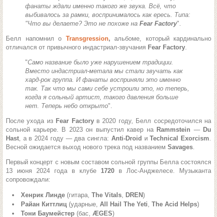
фанаты ждали именно такого же звука. Всё, что
выбивалось за рамки, воспринималось как ересь. Типа:
"Что вы делаете? Это не похоже на
Fear Factory
".
Белл напомнил о
Transgression
,
альбоме, который кардинально
отличался от привычного индастриал-звучания
Fear Factory
.
"
Само название было уже нарушением традиции.
Вместо индастриал-метала мы стали звучать как
хард-рок группа. И фанаты восприняли это именно
так. Так что мы сами себе устроили это, но теперь,
когда я сольный артист, такого давления больше
нет. Теперь небо открыто
".
После ухода из
Fear Factory
в 2020 году, Белл сосредоточился на
сольной карьере. В 2023 он выпустил кавер на
Rammstein
—
Du
Hast
, а в 2024 году — два сингла:
Anti-Droid
и
Technical Exorcism
.
Весной ожидается выход нового трека под названием
Savages
.
Первый концерт с новым составом сольной группы Белла состоялся
13 июня 2024 года в клубе
1720
в Лос-Анджелесе. Музыканта
сопровождали:
Хенрик Линде
(гитара,
The Vitals
,
DREN
)
Райан Киттлиц
(ударные,
All Hail The Yeti
,
The Acid Helps
)
Тони Баумейстер
(бас,
ÆGES
)