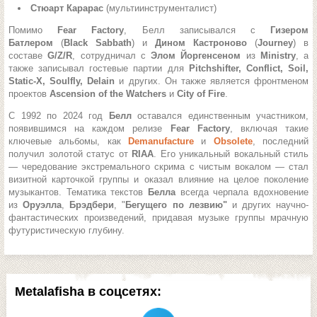
Стюарт Карарас
(мультиинструменталист)
Помимо
Fear Factory
, Белл записывался с
Гизером
Батлером
(
Black Sabbath
) и
Дином Кастроново
(
Journey
) в
составе
G/Z/R
, сотрудничал с
Элом Йоргенсеном
из
Ministry
, а
также записывал гостевые партии для
Pitchshifter, Conflict, Soil,
Static-X, Soulfly, Delain
и других. Он также является фронтменом
проектов
Ascension of the Watchers
и
City of Fire
.
С 1992 по 2024 год
Белл
оставался единственным участником,
появившимся на каждом релизе
Fear Factory
, включая такие
ключевые альбомы, как
Demanufacture
и
Obsolete
, последний
получил золотой статус от
RIAA
. Его уникальный вокальный стиль
— чередование экстремального скрима с чистым вокалом — стал
визитной карточкой группы и оказал влияние на целое поколение
музыкантов. Тематика текстов
Белла
всегда черпала вдохновение
из
Оруэлла
,
Брэдбери
, "
Бегущего по лезвию"
и других научно-
фантастических произведений, придавая музыке группы мрачную
футуристическую глубину.
Metalafisha в соцсетях: