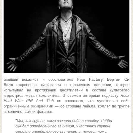
Бывший вокалист и сооснователь
Fear Factory Бертон Си
Белл
откровенно высказался о творческом давлении, которое
испытывал на протяжении десятилетий в составе культового
индастриал-метал коллектива. В свежем интервью подкасту
Rock
Hard With Phil And Tish
он рассказал, что чувствовал себя
ограниченным ожиданиями — со стороны лейбла, коллег по группе
и, конечно, самих фанатов.
"
Мы, как группа, сами загнали себя в коробку. Лейбл
ожидал определённого звучания, участники группы
ожидали определённого звучания, и, по-честному,