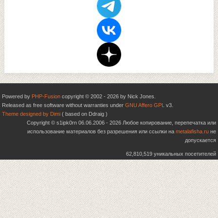
Powered by
PHP-Fusion
copyright © 2002 - 2026 by Nick Jones.
Released as free software without warranties under
GNU Affero GPL
v3.
Theme designed by Dimi
( based on Ddraig )
Copyright © s1ipk0rn 06.06.2006 - 2026 Любое копирование, перепечатка или
использование материалов без разрешения или ссылки на
metalafisha.ru
не
допускается
62,810,519 уникальных посетителей