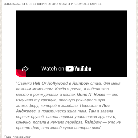
рассказала о значении этого места и сюжета клипа:
"
Съёмки
Hell Or Hollywood
в
Rainbow
стали для меня
важным моментом. Когда я росла, я видела это
место в рок-журналах и клипах
Guns N’ Roses
— оно
излучало ту грязную, опасную рок-н-ролльную
атмосферу, которой я жаждала. Переехав в
Лос-
Анджелес
, я практически жила там. Там я завела
первых друзей, нашла первых участников группы и,
конечно, попала в немало передряг.
Rainbow
— это не
просто фон, это живой кусок истории рока
".
Она добавила: