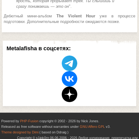
ярость, которая прорывает трек. Ты слышишь и
сразу понимаешь — это он
".
Дебютный мини-альбом
The Violent Hour
уже в процессе
подготовки. Дополнительные подробности ожидаются позже.
Metalafisha в соцсетях:
Powered by
PHP-Fusion
copyright © 2002 - 2026 by Nick Jones.
Released as free software without warranties under
GNU Affero GPL
v3.
Theme designed by Dimi
( based on Ddraig )
Copyright © s1ipk0rn 06.06.2006 - 2026 Любое копирование, перепечатка или