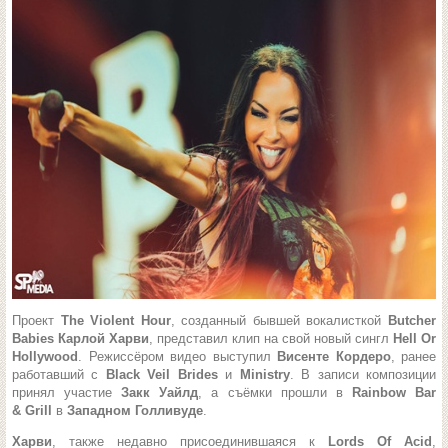
Проект
The Violent Hour
, созданный бывшей вокалисткой
Butcher
Babies Карлой Харви
, представил клип на свой новый сингл
Hell Or
Hollywood
. Режиссёром видео выступил
Висенте Кордеро
, ранее
работавший с
Black Veil Brides
и
Ministry
. В записи композиции
принял участие
Закк Уайлд
, а съёмки прошли в
Rainbow Bar
&
Grill
в
Западном Голливуде
.
Харви
, также недавно присоединившаяся к
Lords Of Acid
,