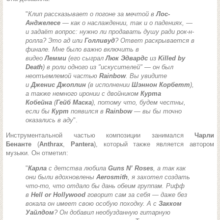
"
Клип рассказывает о погоне за мечтой в
Лос-
Анджелесе
— как о наслаждении, так и о падениях, —
и задаёт вопрос: нужно ли продавать душу ради рок-н-
ролла? Это ад или
Голливуд
? Ответ раскрывается в
финале. Мне было важно включить в
видео
Лемми
(его сыграл
Люк Эдвардс
из
Killed by
Death
) в роли одного из "искусителей" — он был
неотъемлемой частью
Rainbow
. Вы увидите
и
Дженис Джоплин
(в исполнении
Шэннон Корбетт
),
а также немного иронии с двойником
Курта
Кобейна
(
Гейб Маска
), потому что, будем честны,
если бы
Курт
появился в
Rainbow
— вы бы точно
оказались в аду
".
Инструментальной частью композиции занимался
Чарли
Бенанте
(
Anthrax
,
Pantera
), который также является автором
музыки. Он отметил:
"
Карла
с детства любила
Guns N’ Roses
, а так как
они были вдохновлены
Aerosmith
, я захотел создать
что-то, что отдало бы дань обеим группам. Рифф
в
Hell or Hollywood
говорит сам за себя — даже без
вокала он имеет свою особую походку. А с
Закком
Уайлдом
? Он добавил необузданную гитарную