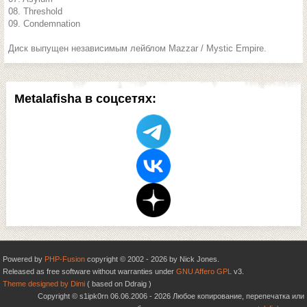
08. Threshold
09. Condemnation
Диск выпущен независимым лейблом Mazzar / Mystic Empire.
Metalafisha в соцсетях:
Powered by
PHP-Fusion
copyright © 2002 - 2026 by Nick Jones.
Released as free software without warranties under
GNU Affero GPL
v3.
Theme designed by Dimi
( based on Ddraig )
Copyright © s1ipk0rn 06.06.2006 - 2026 Любое копирование, перепечатка или