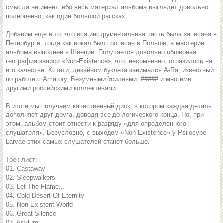
смысла не имеет, ибо весь материал альбома выглядит довольно
полноценно, как один большой рассказ.
Добавим еще и то, что вся инструментальная часть была записана в
Петербурге, тогда как вокал был прописан в Польше, а мастеринг
альбома выполнен в Швеции. Получается довольно обширная
география записи «Non-Existence», что, несомненно, отразилось на
его качестве. Кстати, дизайном буклета занимался A-Ra, известный
по работе с Amatory, Безумными Усилиями, ##### и многими
другими российскими коллективами.
В итоге мы получаем качественный диск, в котором каждая деталь
дополняет друг друга, доводя все до логического конца. Но, при
этом, альбом стоит отнести к разряду «для определенного
слушателя». Безусловно, c выходом «Non-Existence» у Psilocybe
Larvae этих самых слушателей станет больше.
Трек-лист:
01. Castaway
02. Sleepwalkers
03. Let The Flame...
04. Cold Desert Of Eternity
05. Non-Existent World
06. Great Silence
07. Asylum