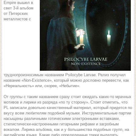
Empire вышел в
свет 3-й альбом
от Питерских
металлистов с
труднопроизносимым названием Psilocybe Larvae. Релиз получил
название «Non-Existence», который можно дословно перевести, как
«Нереальность» или, скорее, «Небытие».
От группы с таким названием сразу стоит ожидать каких-то мрачных
мотивов и лирики из разряда «по ту сторону». Стоит отметить, что
PL записали довольно качественный материал, который придется по
вкусу всем любителям подобной музыки. Инструментальные партии
насыщены различными готическими электронными вставками,
стилистически-настроенными гитарными рифами и загробным
вокалом. Лирика альбома, как и у большинства подобных групп, на
английском языке. Какие либо определенные треки выделять