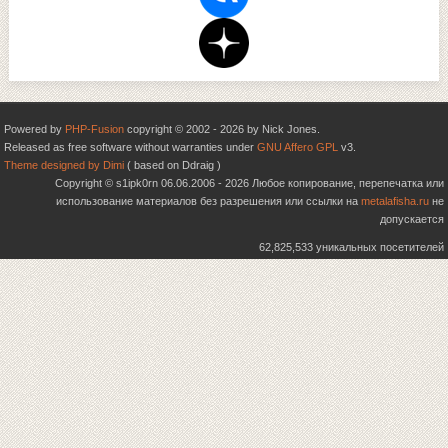
Powered by
PHP-Fusion
copyright © 2002 - 2026 by Nick Jones.
Released as free software without warranties under
GNU Affero GPL
v3.
Theme designed by Dimi
( based on Ddraig )
Copyright © s1ipk0rn 06.06.2006 - 2026 Любое копирование, перепечатка или
использование материалов без разрешения или ссылки на
metalafisha.ru
не
допускается
62,825,533 уникальных посетителей