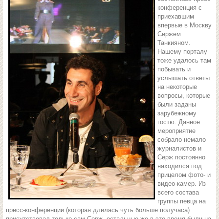
конференция с
приехавшим
впервые в Москву
Сержем
Танкияном.
Нашему порталу
тоже удалось там
побывать и
услышать ответы
на некоторые
вопросы, которые
были заданы
зарубежному
гостю. Данное
мероприятие
собрало немало
журналистов и
Серж постоянно
находился под
прицелом фото- и
видео-камер. Из
всего состава
группы певца на
пресс-конференции (которая длилась чуть больше получаса)
присутствовал только сам Серж, остальные же в это время были на