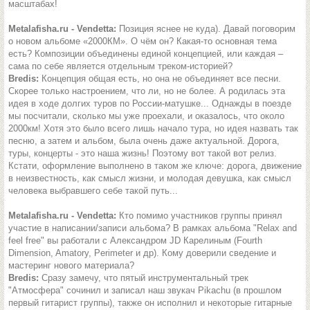
масштабах!
Metalafisha.ru - Vendetta:
Позиция яснее не куда). Давай поговорим
о новом альбоме «2000КМ». О чём он? Какая-то основная тема
есть? Композиции объединены единой концепцией, или каждая –
сама по себе является отдельным треком-историей?
Bredis:
Концепция общая есть, но она не объединяет все песни.
Скорее только настроением, что ли, но не более. А родилась эта
идея в ходе долгих туров по России-матушке... Однажды в поезде
мы посчитали, сколько мы уже проехали, и оказалось, что около
2000км! Хотя это было всего лишь начало тура, но идея назвать так
песню, а затем и альбом, была очень даже актуальной. Дорога,
туры, концерты - это наша жизнь! Поэтому вот такой вот релиз.
Кстати, оформление выполнено в таком же ключе: дорога, движение
в неизвестность, как смысл жизни, и молодая девушка, как смысл
человека выбравшего себе такой путь...
Metalafisha.ru - Vendetta:
Кто помимо участников группы принял
участие в написании/записи альбома? В рамках альбома "Relax and
feel free" вы работали с Александром JD Карелиным (Fourth
Dimension, Amatory, Perimeter и др). Кому доверили сведение и
мастеринг нового материала?
Bredis:
Сразу замечу, что пятый инструментальный трек
"Атмосфера" сочинил и записал наш звукач Pikachu (в прошлом
первый гитарист группы), также он исполнил и некоторые гитарные