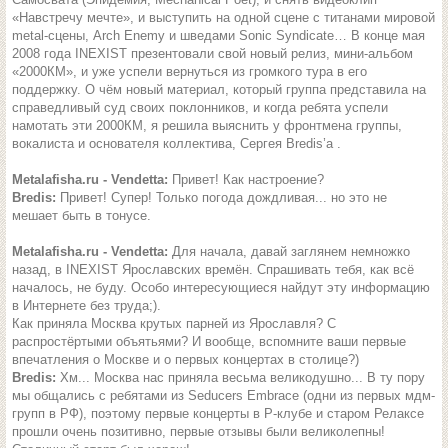
«Навстречу мечте», и выступить на одной сцене с титанами мировой
metal-сцены, Arch Enemy и шведами Sonic Syndicate… В конце мая
2008 года INEXIST презентовали свой новый релиз, мини-альбом
«2000КМ», и уже успели вернуться из громкого тура в его
поддержку. О чём новый материал, который группа представила на
справедливый суд своих поклонников, и когда ребята успели
намотать эти 2000КМ, я решила выяснить у фронтмена группы,
вокалиста и основателя коллектива, Сергея Bredis’а .
Metalafisha.ru - Vendetta:
Привет! Как настроение?
Bredis:
Привет! Супер! Только погода дождливая... но это не
мешает быть в тонусе.
Metalafisha.ru - Vendetta:
Для начала, давай заглянем немножко
назад, в INEXIST Ярославских времён. Спрашивать тебя, как всё
началось, не буду. Особо интересующиеся найдут эту информацию
в Интернете без труда;).
Как приняла Москва крутых парней из Ярославля? С
распростёртыми объятьями? И вообще, вспомните ваши первые
впечатления о Москве и о первых концертах в столице?)
Bredis:
Хм... Москва нас приняла весьма великодушно... В ту пору
мы общались с ребятами из Seducers Embrace (одни из первых мдм-
групп в РФ), поэтому первые концерты в Р-клубе и старом Релаксе
прошли очень позитивно, первые отзывы были великолепны!