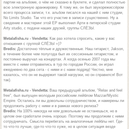
партии на альбоме, о чём не сказано в буклете, и сделал полностью
всю электронную аранжировку. К тому же, он был звукорежиссёром
всего процесса записи, т.к. альбом писался на нашей с ним студии,
No Limits Studio. Так что его участие в записи существенно. Ну а
сведение и мастеринг этой EP выполнил Арти в питерской студии
Arty studio, с подачи наших друзей, группы СЛЁЗЫ.
Metalafisha.ru - Vendetta:
Как раз хотела спросить, какие у вас
отношения с группой СЛЁЗЫ =)?
Bredis:
Достаточно тёплые и дружественные. Наш гитарист, Jakson,
в течение более чем полугода был их сессионным гитаристом, и
постоянно выручал на концертах. А когда осенью 2007 года мы
вместе с ними отправились в тур по городам России, он играл
ежедневно по два сета - с ними и с нами подряд! Честно, мне
казалось, что он не выдержит такой нагрузки, но он справился! Вот
так).
Metalafisha.ru - Vendetta:
Ваш предыдущий альбом, "Relax and feel
free", был выпущен молодым российским лейблом Mazzar/Mystic
Empire. Остались ли вы довольны сотрудничеством, и намерены ли
продолжить работу с ними и в рамках нового релиза?
Bredis:
На 100% никогда ни кем довольным не останешься, но в
целом они сработали очень хорошо. Поэтому мы продолжим с ними
сотрудничать. Смысла перебегать на аналогичные лейблы нет. Где-
то что-то лучше, где-то что-то хуже, но в целом ситуация везде