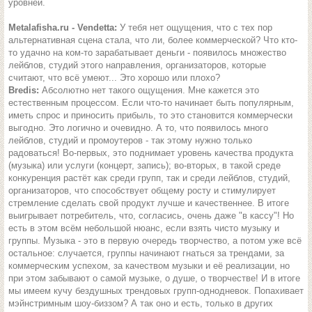
уровней.
Metalafisha.ru - Vendetta:
У тебя нет ощущения, что с тех пор
альтернативная сцена стала, что ли, более коммерческой? Что кто-
то удачно на ком-то зарабатывает деньги - появилось множество
лейблов, студий этого направления, организаторов, которые
считают, что всё умеют... Это хорошо или плохо?
Bredis:
Абсолютно нет такого ощущения. Мне кажется это
естественным процессом. Если что-то начинает быть популярным,
иметь спрос и приносить прибыль, то это становится коммерчески
выгодно. Это логично и очевидно. А то, что появилось много
лейблов, студий и промоутеров - так этому нужно только
радоваться! Во-первых, это поднимает уровень качества продукта
(музыка) или услуги (концерт, запись); во-вторых, в такой среде
конкуренция растёт как среди групп, так и среди лейблов, студий,
организаторов, что способствует общему росту и стимулирует
стремление сделать свой продукт лучше и качественнее. В итоге
выигрывает потребитель, что, согласись, очень даже "в кассу"! Но
есть в этом всём небольшой нюанс, если взять чисто музыку и
группы. Музыка - это в первую очередь творчество, а потом уже всё
остальное: случается, группы начинают гнаться за трендами, за
коммерческим успехом, за качеством музыки и её реализации, но
при этом забывают о самой музыке, о душе, о творчестве! И в итоге
мы имеем кучу бездушных трендовых групп-однодневок. Попахивает
мэйнстримным шоу-биззом? А так оно и есть, только в других