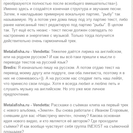
преобразуются полностью после всеобщего вмешательства=).
Именно здесь и создаётся конечная структура и звучание песни.
Затем, я накладываю примерную вокальную партию, "рыбу" так
называемую. Ну а потом уже дома пишу под эту партию текст, либо
ранее написанный текст редактирую под партию "рыбы". В целом
так. Тут ещё есть нюанс - текст песни должен совпадать по
настроению и энергетике с музыкой. Только тогда получится
действительно очень гармоничный трек.
Metalafisha.ru - Vendetta:
Тяжелее даётся лирика на английском,
или на родном русском? И как вы всё-таки пришли к мысли о
переводе текстов на русский язык?
Bredis:
Я изначально пишу на русском. А потом отдаю текст на
перевод моему другу или подруге, они оба лингвиста, поэтому я в
них не сомневаюсь=)). А на русском нас сподвиг петь наш лейбл,
что принесло свои плоды. Хотя я всегда любил и люблю петь и
слушать музыку на английском. Но это уже мое личное
предпочтение.
Metalafisha.ru - Vendetta:
Расскажи о съёмках клипа на первый трек
с нового альбома, «Земля». Вы снова работали с Иваном Егоровым,
снявшим для вас «Навстречу мечте», почему? Какова основная
идея нового видео, и кто является её автором? Где проходили
съёмки? И как вообще чувствует себя группа INEXIST на съёмочной
площадке?