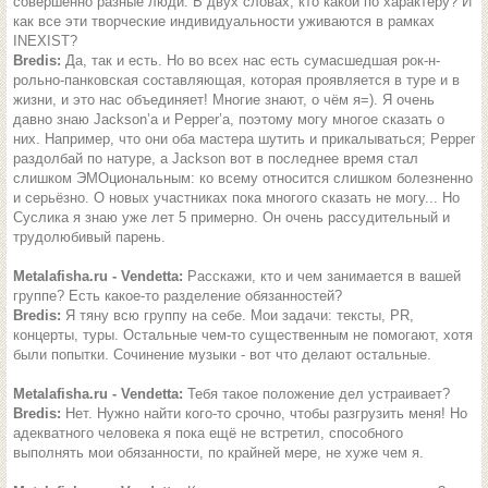
совершенно разные люди. В двух словах, кто какой по характеру? И
как все эти творческие индивидуальности уживаются в рамках
INEXIST?
Bredis:
Да, так и есть. Но во всех нас есть сумасшедшая рок-н-
рольно-панковская составляющая, которая проявляется в туре и в
жизни, и это нас объединяет! Многие знают, о чём я=). Я очень
давно знаю Jackson’а и Pepper’а, поэтому могу многое сказать о
них. Например, что они оба мастера шутить и прикалываться; Pepper
раздолбай по натуре, а Jackson вот в последнее время стал
слишком ЭМОциональным: ко всему относится слишком болезненно
и серьёзно. О новых участниках пока многого сказать не могу... Но
Суслика я знаю уже лет 5 примерно. Он очень рассудительный и
трудолюбивый парень.
Metalafisha.ru - Vendetta:
Расскажи, кто и чем занимается в вашей
группе? Есть какое-то разделение обязанностей?
Bredis:
Я тяну всю группу на себе. Мои задачи: тексты, PR,
концерты, туры. Остальные чем-то существенным не помогают, хотя
были попытки. Сочинение музыки - вот что делают остальные.
Metalafisha.ru - Vendetta:
Тебя такое положение дел устраивает?
Bredis:
Нет. Нужно найти кого-то срочно, чтобы разгрузить меня! Но
адекватного человека я пока ещё не встретил, способного
выполнять мои обязанности, по крайней мере, не хуже чем я.