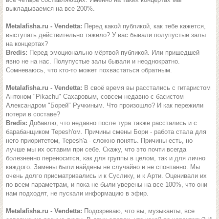
выкладываемся на все 200%.
Metalafisha.ru - Vendetta:
Перед какой публикой, как тебе кажется,
выступать действительно тяжело? У вас бывали полупустые залы
на концертах?
Bredis:
Перед эмоционально мёртвой публикой. Или пришедшей
явно не на нас. Полупустые залы бывали и неоднократно.
Сомневаюсь, что кто-то может похвастаться обратным.
Metalafisha.ru - Vendetta:
В своё время вы расстались с гитаристом
Антоном "Pikachu" Сахаровым, совсем недавно с басистом
Александром "Борей" Ручкиным. Что произошло? И как пережили
потери в составе?
Bredis:
Добавлю, что недавно после тура также расстались и с
барабанщиком Tepesh'ом. Причины смены Бори - работа стала для
него приоритетом, Tepesh'а - сложно понять. Причины есть, но
лучше мы их оставим при себе. Скажу, что это почти всегда
болезненно переносится, как для группы в целом, так и для лично
каждого. Замены были найдены не случайно и не спонтанно. Мы
очень долго присматривались и к Суслику, и к Арти. Оценивали их
по всем параметрам, и пока не были уверены на все 100%, что они
нам подходят, не пускали информацию в эфир.
Metalafisha.ru - Vendetta:
Подозреваю, что вы, музыканты, все