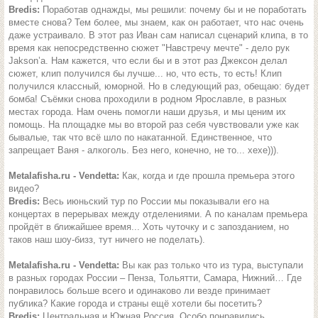
Bredis:
Поработав однажды, мы решили: почему бы и не поработать
вместе снова? Тем более, мы знаем, как он работает, что нас очень
даже устраивало. В этот раз Иван сам написал сценарий клипа, в то
время как непосредственно сюжет "Навстречу мечте" - дело рук
Jakson’a. Нам кажется, что если бы и в этот раз Джексон делал
сюжет, клип получился бы лучше... но, что есть, то есть! Клип
получился классный, юморной. Но в следующий раз, обещаю: будет
бомба! Съёмки снова проходили в родном Ярославле, в разных
местах города. Нам очень помогли наши друзья, и мы ценим их
помощь. На площадке мы во второй раз себя чувствовали уже как
бывалые, так что всё шло по накатанной. Единственное, что
запрещает Ваня - алкоголь. Без него, конечно, не то... хехе))).
Metalafisha.ru - Vendetta:
Как, когда и где прошла премьера этого
видео?
Bredis:
Весь июньский тур по России мы показывали его на
концертах в перерывах между отделениями. А по каналам премьера
пройдёт в ближайшее время... Хоть чуточку и с запозданием, но
таков наш шоу-бизз, тут ничего не поделать).
Metalafisha.ru - Vendetta:
Вы как раз только что из тура, выступали
в разных городах России – Пенза, Тольятти, Самара, Нижний… Где
понравилось больше всего и одинаково ли везде принимает
публика? Какие города и страны ещё хотели бы посетить?
Bredis:
Центральная и Южная Россия. Особо понравились