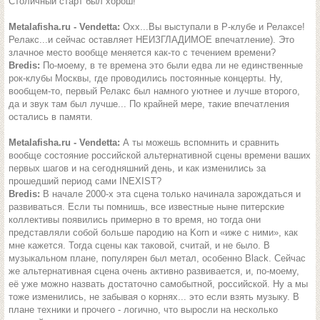
Столичный старт был хорош!
Metalafisha.ru - Vendetta:
Охх...Вы выступали в Р-клубе и Релаксе!
Релакс...и сейчас оставляет НЕИЗГЛАДИМОЕ впечатление). Это
злачное место вообще меняется как-то с течением времени?
Bredis:
По-моему, в те времена это были едва ли не единственные
рок-клубы Москвы, где проводились постоянные концерты. Ну,
вообщем-то, первый Релакс был намного уютнее и лучше второго,
да и звук там был лучше... По крайней мере, такие впечатления
остались в памяти.
Metalafisha.ru - Vendetta:
А ты можешь вспомнить и сравнить
вообще состояние российской альтернативной сцены времени ваших
первых шагов и на сегодняшний день, и как изменились за
прошедший период сами INEXIST?
Bredis:
В начале 2000-х эта сцена только начинала зарождаться и
развиваться. Если ты помнишь, все известные ныне питерские
коллективы появились примерно в то время, но тогда они
представляли собой больше пародию на Korn и «иже с ними», как
мне кажется. Тогда сцены как таковой, считай, и не было. В
музыкальном плане, популярен был метал, особенно Black. Сейчас
же альтернативная сцена очень активно развивается, и, по-моему,
её уже можно назвать достаточно самобытной, российской. Ну а мы
тоже изменились, не забывая о корнях... это если взять музыку. В
плане техники и прочего - логично, что выросли на несколько