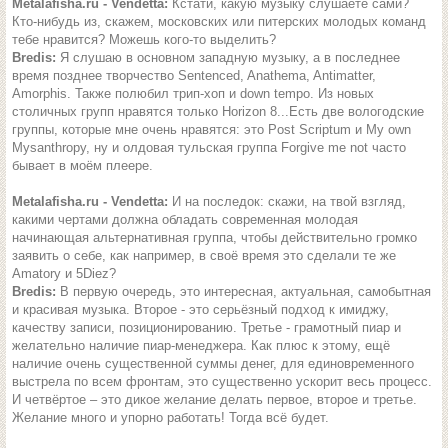
Metalafisha.ru - Vendetta:
Кстати, какую музыку слушаете сами?
Кто-нибудь из, скажем, московских или питерских молодых команд
тебе нравится? Можешь кого-то выделить?
Bredis:
Я слушаю в основном западную музыку, а в последнее
время позднее творчество Sentenced, Anathema, Antimatter,
Amorphis. Также полюбил трип-хоп и down tempo. Из новых
столичных групп нравятся только Horizon 8...Есть две вологодские
группы, которые мне очень нравятся: это Post Scriptum и My own
Mysanthropy, ну и олдовая тульская группа Forgive me not часто
бывает в моём плеере.
Metalafisha.ru - Vendetta:
И на последок: скажи, на твой взгляд,
какими чертами должна обладать современная молодая
начинающая альтернативная группа, чтобы действительно громко
заявить о себе, как например, в своё время это сделали те же
Amatory и 5Diez?
Bredis:
В первую очередь, это интересная, актуальная, самобытная
и красивая музыка. Второе - это серьёзный подход к имиджу,
качеству записи, позиционированию. Третье - грамотный пиар и
желательно наличие пиар-менеджера. Как плюс к этому, ещё
наличие очень существенной суммы денег, для единовременного
выстрела по всем фронтам, это существенно ускорит весь процесс.
И четвёртое – это дикое желание делать первое, второе и третье.
Желание много и упорно работать! Тогда всё будет.