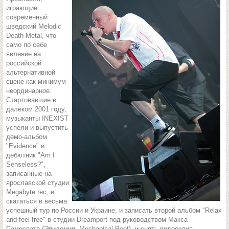
играющие
современный
шведский Melodic
Death Metal, что
само по себе
явление на
российской
альтернативной
сцене как минимум
неординарное.
Стартовавшие в
далеком 2001 году,
музыканты INEXIST
успели и выпустить
демо-альбом
"Evidence" и
дебютник "Am I
Senseless?",
записанные на
ярославской студии
Megabyte rec, и
скататься в весьма
успешный тур по России и Украине, и записать второй альбом "Relax
and feel free" в студии Dreamport под руководством Макса
Самосвата (Эпидемия, Mechanical Poet), и снять видеоклип