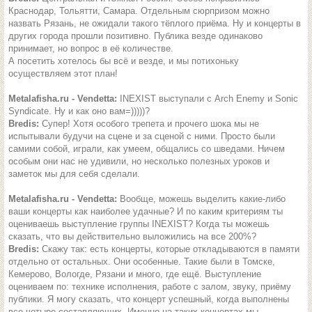
Краснодар, Тольятти, Самара. Отдельным сюрпризом можно
назвать Рязань, не ожидали такого тёплого приёма. Ну и концерты в
других города прошли позитивно. Публика везде одинаково
принимает, но вопрос в её количестве.
А посетить хотелось бы всё и везде, и мы потихоньку
осуществляем этот план!
Metalafisha.ru - Vendetta:
INEXIST выступали с Arch Enemy и Sonic
Syndicate. Ну и как оно вам=)))))?
Bredis:
Супер! Хотя особого трепета и прочего шока мы не
испытывали будучи на сцене и за сценой с ними. Просто были
самими собой, играли, как умеем, общались со шведами. Ничем
особым они нас не удивили, но несколько полезных уроков и
заметок мы для себя сделали.
Metalafisha.ru - Vendetta:
Вообще, можешь выделить какие-либо
ваши концерты как наиболее удачные? И по каким критериям ты
оцениваешь выступление группы INEXIST? Когда ты можешь
сказать, что вы действительно выложились на все 200%?
Bredis:
Скажу так: есть концерты, которые откладываются в памяти
отдельно от остальных. Они особенные. Такие были в Томске,
Кемерово, Вологде, Рязани и много, где ещё. Выступление
оцениваем по: технике исполнения, работе с залом, звуку, приёму
публики. Я могу сказать, что концерт успешный, когда выполнены
все четыре составляющих. Именно на таких концертах мы