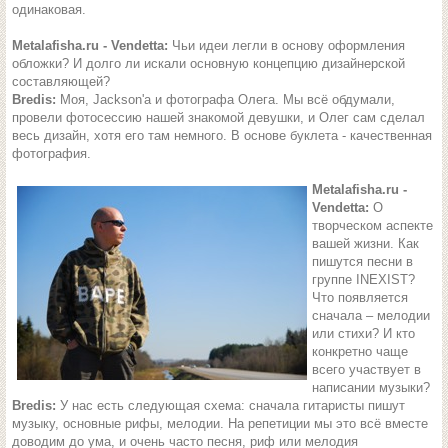
одинаковая.
Metalafisha.ru - Vendetta:
Чьи идеи легли в основу оформления
обложки? И долго ли искали основную концепцию дизайнерской
составляющей?
Bredis:
Моя, Jackson'а и фотографа Олега. Мы всё обдумали,
провели фотосессию нашей знакомой девушки, и Олег сам сделал
весь дизайн, хотя его там немного. В основе буклета - качественная
фотография.
Metalafisha.ru -
Vendetta:
О
творческом аспекте
вашей жизни. Как
пишутся песни в
группе INEXIST?
Что появляется
сначала – мелодии
или стихи? И кто
конкретно чаще
всего участвует в
написании музыки?
Bredis:
У нас есть следующая схема: сначала гитаристы пишут
музыку, основные рифы, мелодии. На репетиции мы это всё вместе
доводим до ума, и очень часто песня, риф или мелодия