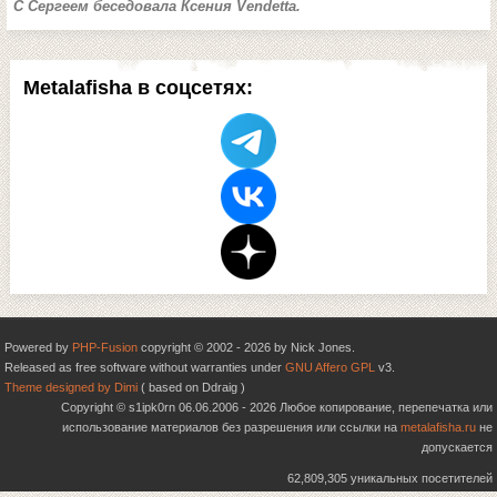
C Сергеем беседовала Ксения Vendetta.
Metalafisha в соцсетях:
Powered by
PHP-Fusion
copyright © 2002 - 2026 by Nick Jones.
Released as free software without warranties under
GNU Affero GPL
v3.
Theme designed by Dimi
( based on Ddraig )
Copyright © s1ipk0rn 06.06.2006 - 2026 Любое копирование, перепечатка или
использование материалов без разрешения или ссылки на
metalafisha.ru
не
допускается
62,809,305 уникальных посетителей