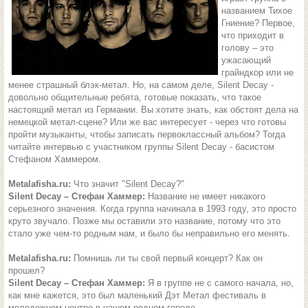
названием Тихое
Гниение? Первое,
что приходит в
голову – это
ужасающий
грайндкор или не
менее страшный блэк-метал. Но, на самом деле, Silent Decay -
довольно общительные ребята, готовые показать, что такое
настоящий метал из Германии. Вы хотите знать, как обстоят дела на
немецкой метал-сцене? Или же вас интересует - через что готовы
пройти музыканты, чтобы записать первоклассный альбом? Тогда
читайте интервью с участником группы Silent Decay - басистом
Стефаном Хаммером.
Metalafisha.ru:
Что значит "Silent Decay?"
Silent Decay – Стефан Хаммер:
Название не имеет никакого
серьезного значения. Когда группа начинала в 1993 году, это просто
круто звучало. Позже мы оставили это название, потому что это
стало уже чем-то родным нам, и было бы неправильно его менять.
Metalafisha.ru:
Помнишь ли ты свой первый концерт? Как он
прошел?
Silent Decay – Стефан Хаммер:
Я в группе не с самого начала, но,
как мне кажется, это был маленький Дэт Метал фестиваль в
молодежном центре в нашем родном городе.