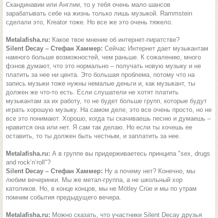
Скандинавии или Англии, то у тебя очень мало шансов
зарабатывать себе на жизнь только лишь музыкой. Rammstein
сделали это, Kreator тоже. Но все же это очень тяжело.
Metalafisha.ru:
Какое твое мнение об интернет-пиратстве?
Silent Decay – Стефан Хаммер:
Сейчас Интернет дает музыкантам
намного больше возможностей, чем раньше. К сожалению, много
фэнов думают, что это нормально – получать новую музыку и не
платить за нее ни цента. Это большая проблема, потому что на
запись музыки тоже нужны немалые деньги и, как музыкант, ты
должен же что-то есть. Если слушатели не хотят платить
музыкантам за их работу, то не будет больше групп, которые будут
играть хорошую музыку. На самом деле, это все очень просто, но не
все это понимают. Хорошо, когда ты скачиваешь песню и думаешь –
нравится она или нет. Я сам так делаю. Но если ты хочешь ее
оставить, то ты должен быть честным, и заплатить за нее.
Metalafisha.ru:
А в группе вы придерживаетесь принципа "sex, drugs
and rock’n’roll"?
Silent Decay – Стефан Хаммер:
Ну а почему нет? Конечно, мы
любим вечеринки. Мы же метал-группа, а не школьный хор
католиков. Но, в конце концов, мы не Mötley Crüe и мы по утрам
помним события предыдущего вечера.
Metalafisha.ru:
Можно сказать, что участники Silent Decay друзья