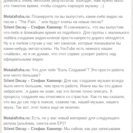
добились очень неплохих результатов. Выходит, нам нужно было
это тяжелое время, чтобы создать хорошую музыку. ;-)
Metalafisha.ru:
Планируете ли вы выпустить какие-либо видео на
песни с "The Pain..." или будут клипы на новые песни?
Silent Decay – Стефан Хаммер:
Я сомневаюсь, что мы выпустим
что-либо в ближайшее время из подобного. Для группы с маленького
лейбла создание видео-клипов просто-напросто дорого обходятся.
Ну и в любом случае у нас нет каналов, которые показывали бы
какие-нибудь метал-клипы. На YouTube есть немного наших
«лайвов», но я не думаю, что этот сервис ускорит работу над
официальными видео.
Metalafisha.ru:
Что для тебя "Боль Создания"? Это просто работа
или нечто большее?
Silent Decay – Стефан Хаммер:
Для нас создание музыки всегда
было нечто большим, чем просто работа. Иначе мы бы это давно
забросили…я даже не знаю, как это более точно описать. К
процессу создания мы относимся со страстью. Как-то мы сказали,
что мы до сих пор в поиске, скажем так, нашей музыки, нашего
звука. Так вот, этот поиск еще не окончен.
Metalafisha.ru:
Есть ли у вас новый материал для следующего
релиза (альбома, сингла или ЕР)?
Silent Decay – Стефан Хаммер:
Мы сейчас как раз записываем