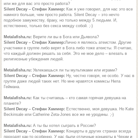
или же для вас это просто работа?
Silent Decay – Стефан Хаммер:
Как я уже говорил, для нас это все
намного больше, чем просто работа. Silent Decay – это нечто
подобное замужеству, браку, но только между 5 людьми. И,
естественно, только без секса между собой. ;-)
Metalafisha.ru:
Верите ли вы в Бога или Дьявола?
Silent Decay – Стефан Хаммер:
Лично я являюсь атеистом. Другие
участники в группе либо верят в Бога либо тоже атеисты. Я считаю,
что каждый должен решать за себя. Это не мое дело – влезать в
религиозные убеждения людей.
Metalafisha.ru:
Увлекаешься ли ты мультиками или играми?
Silent Decay – Стефан Хаммер:
Ну, честно говоря, не особо. У нас в
группе даже людей таких нет. Но мне нравятся комиксы Нила
Геймана.
Metalafisha.ru:
Как ты считаешь – кто самая горячая девушка на
планете?
Silent Decay – Стефан Хаммер:
Естественно, моя девушка. Но Kate
Beckinsale или Catherine Zeta-Jones все же не уродины. ;-)
Metalafisha.ru:
А ты бы хотел сыграть в России?
Silent Decay – Стефан Хаммер:
Концерты в других странах всегда
проходят как-то особенно. У нас были отличные концерты в Чехии и