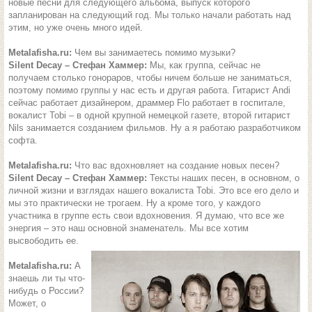
новые песни для следующего альбома, выпуск которого
запланирован на следующий год. Мы только начали работать над
этим, но уже очень много идей.
Metalafisha.ru:
Чем вы занимаетесь помимо музыки?
Silent Decay – Стефан Хаммер:
Мы, как группа, сейчас не
получаем столько гонораров, чтобы ничем больше не заниматься,
поэтому помимо группы у нас есть и другая работа. Гитарист Andi
сейчас работает дизайнером, драммер Flo работает в госпитале,
вокалист Tobi – в одной крупной немецкой газете, второй гитарист
Nils занимается созданием фильмов. Ну а я работаю разработчиком
софта.
Metalafisha.ru:
Что вас вдохновляет на создание новых песен?
Silent Decay – Стефан Хаммер:
Тексты наших песен, в основном, о
личной жизни и взглядах нашего вокалиста Tobi. Это все его дело и
мы это практически не трогаем. Ну а кроме того, у каждого
участника в группе есть свои вдохновения. Я думаю, что все же
энергия – это наш основной знаменатель. Мы все хотим
высвободить ее.
Metalafisha.ru:
А
знаешь ли ты что-
нибудь о России?
Может, о