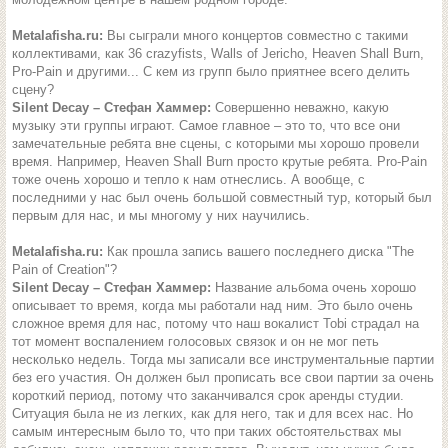
Metalafisha.ru:
Вы сыграли много концертов совместно с такими
коллективами, как 36 crazyfists, Walls of Jericho, Heaven Shall Burn,
Pro-Pain и другими... С кем из групп было приятнее всего делить
сцену?
Silent Decay – Стефан Хаммер:
Совершенно неважно, какую
музыку эти группы играют. Самое главное – это то, что все они
замечательные ребята вне сцены, с которыми мы хорошо провели
время. Например, Heaven Shall Burn просто крутые ребята. Pro-Pain
тоже очень хорошо и тепло к нам отнеслись. А вообще, с
последними у нас был очень большой совместный тур, который был
первым для нас, и мы многому у них научились.
Metalafisha.ru:
Как прошла запись вашего последнего диска "The
Pain of Creation"?
Silent Decay – Стефан Хаммер:
Название альбома очень хорошо
описывает то время, когда мы работали над ним. Это было очень
сложное время для нас, потому что наш вокалист Tobi страдал на
тот момент воспалением голосовых связок и он не мог петь
несколько недель. Тогда мы записали все инструментальные партии
без его участия. Он должен был прописать все свои партии за очень
короткий период, потому что заканчивался срок аренды студии.
Ситуация была не из легких, как для него, так и для всех нас. Но
самым интересным было то, что при таких обстоятельствах мы