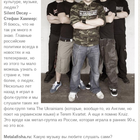
культуре, музыке,
людях?
Silent Decay –
Стефан Хаммер:
Я боюсь, что не
так уж много я
знаю. Главные
российские
политики всегда в
новостях и на
телеэкранах, но
из этого ты мало
можешь узнать о
стране и, тем
более, о людях.
Несколько лет
назад я играл в
фолк-группе и мы
слушали таких же
фолк-групп типа The Ukrainians (которые, вообще-то, из Англии, но
поют на украинском языке) и Terem Kvartet. А еще я помню Kruiz.
Это вроде как метал-группа из России, которая играла в ранних 90-х,
но это все.
Metalafisha.ru:
Какую музыку вы любите слушать сами?