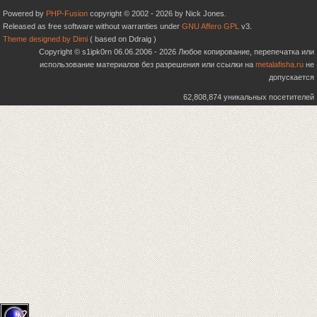
Powered by
PHP-Fusion
copyright © 2002 - 2026 by Nick Jones.
Released as free software without warranties under
GNU Affero GPL
v3.
Theme designed by Dimi
( based on Ddraig )
Copyright © s1ipk0rn 06.06.2006 - 2026 Любое копирование, перепечатка или
использование материалов без разрешения или ссылки на
metalafisha.ru
не
допускается
62,808,874 уникальных посетителей