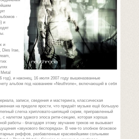
нейшем
дят
льбомов -
) и
водят
ны.
х и
Dies Irae,
cream,
угих
алях
 Metal
06 год), и наконец, 16 июля 2007 году вышеназванные
чету альбом под названием «Neuthrone», включающий в себя
териала, записи, сведения и мастеринга, классическая
раженная на пределе ярости, что придаёт музыке ещё большую
олепный слегка хрипловато-шипящий скрим, приправленный
, с налетом эдакого эпоса ритм-секцию, которая хороша
ой работы - благодаря этому звучание треков не вызывает
щущения «звукового беспорядка». В чем-то злобное блэковое
гитарных риффов, разбавленные красивейшими сольными