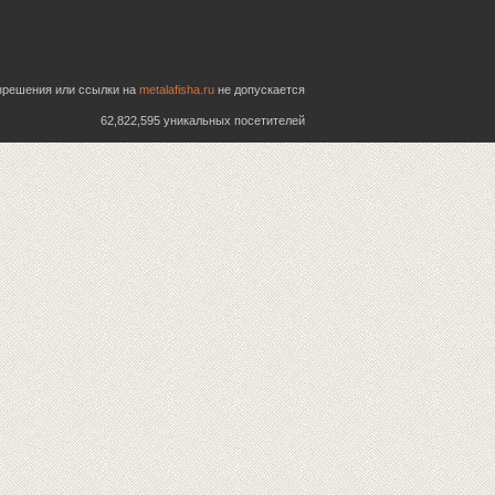
азрешения или ссылки на
metalafisha.ru
не допускается
62,822,595 уникальных посетителей