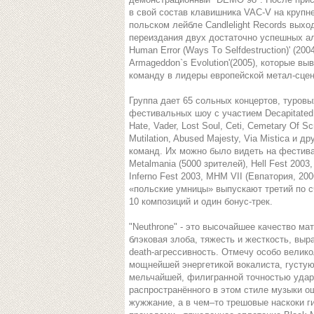
в свой состав клавишника VAC-V на круп
польском лейбле Candlelight Records выхо
переиздания двух достаточно успешных а
Human Error (Ways Тo Selfdestruction)' (2004
Armageddon`s Evolution'(2005), которые вы
команду в лидеры европейской метал-сце
Группа дает 65 сольных концертов, туровы
фестивальных шоу с участием Decapitated, 
Hate, Vader, Lost Soul, Ceti, Cemetary Of S
Mutilation, Abused Majesty, Via Mistica и др
команд. Их можно было видеть на фестив
Metalmania (5000 зрителей), Hell Fest 2003,
Inferno Fest 2003, MHM VII (Евпатория, 20
«польские умницы» выпускают третий по с
10 композиций и один бонус-трек.
"Neuthrone" - это высочайшее качество ма
блэковая злоба, тяжесть и жесткость, вы
death-агрессивность. Отмечу особо велик
мощнейшей энергетикой вокалиста, густую
мельчайшей, филигранной точностью ударн
распространённого в этом стиле музыки о
жужжание, а в чем–то трешовые наскоки 