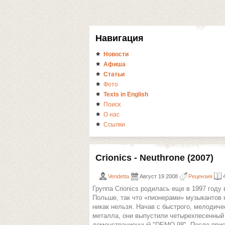
Навигация
Новости
Афиша
Статьи
Фото
Texts in English
Поиск
О нас
Ссылки
Crionics - Neuthrone (2007)
Vendetta
Август 19 2008
Рецензия
Группа Сrionics родилась еще в 1997 году 
Польше, так что «пионерами» музыкантов 
никак нельзя. Начав с быстрого, мелодиче
металла, они выпустили четырехпесенный
демонстрационный "DEMO 98". После при