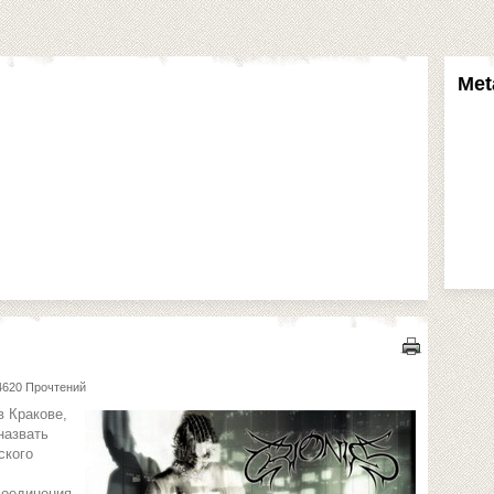
Met
4620 Прочтений
в Кракове,
назвать
ского
соединения