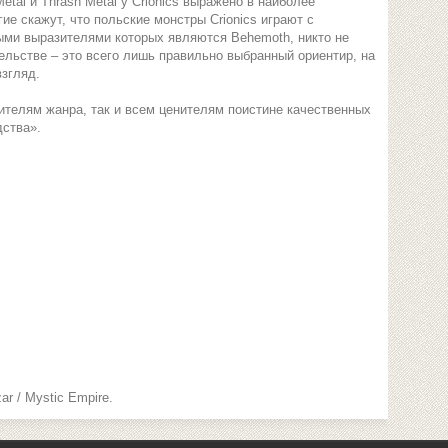
tal и Thrash Metal у Crionics выражено в наиболее
ие скажут, что польские монстры Crionics играют с
ыми выразителями которых являются Behemoth, никто не
ельстве – это всего лишь правильно выбранный ориентир, на
взгляд.
телям жанра, так и всем ценителям поистине качественных
дства».
 / Mystic Empire.