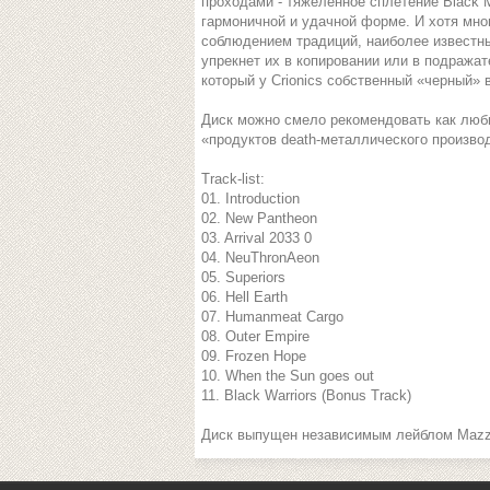
проходами - тяжеленное сплетение Black Me
гармоничной и удачной форме. И хотя мног
соблюдением традиций, наиболее известн
упрекнет их в копировании или в подражат
который у Crionics собственный «черный» 
Диск можно смело рекомендовать как люби
«продуктов death-металлического произво
Track-list:
01. Introduction
02. New Pantheon
03. Arrival 2033 0
04. NeuThronAeon
05. Superiors
06. Hell Earth
07. Humanmeat Cargo
08. Outer Empire
09. Frozen Hope
10. When the Sun goes out
11. Black Warriors (Bonus Track)
Диск выпущен независимым лейблом Mazzar