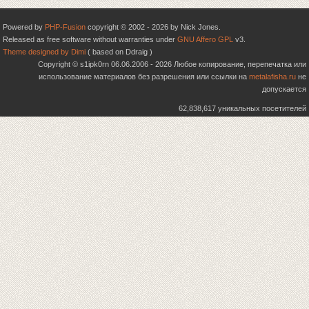
Powered by
PHP-Fusion
copyright © 2002 - 2026 by Nick Jones.
Released as free software without warranties under
GNU Affero GPL
v3.
Theme designed by Dimi
( based on Ddraig )
Copyright © s1ipk0rn 06.06.2006 - 2026 Любое копирование, перепечатка или
использование материалов без разрешения или ссылки на
metalafisha.ru
не
допускается
62,838,617 уникальных посетителей