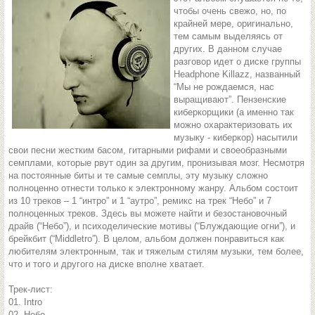
чтобы очень свежо, но, по
крайней мере, оригинально,
тем самым выделяясь от
других. В данном случае
разговор идет о диске группы
Headphone Killazz, названный
“Мы не рождаемся, нас
выращивают”. Пензенские
киберкорщики (а именно так
можно охарактеризовать их
музыку - киберкор) насытили
свои песни жестким басом, гитарными рифами и своеобразными
семплами, которые рвут один за другим, пронизывая мозг. Несмотря
на постоянные биты и те самые семплы, эту музыку сложно
полноценно отнести только к электронному жанру. Альбом состоит
из 10 треков – 1 “интро” и 1 “аутро”, ремикс на трек “Небо” и 7
полноценных треков. Здесь вы можете найти и безостановочный
драйв (“Небо”), и психоделические мотивы (“Блуждающие огни”), и
брейкбит (“Middletro”). В целом, альбом должен понравиться как
любителям электронным, так и тяжелым стилям музыки, тем более,
что и того и другого на диске вполне хватает.
Трек-лист:
01. Intro
02. Небо