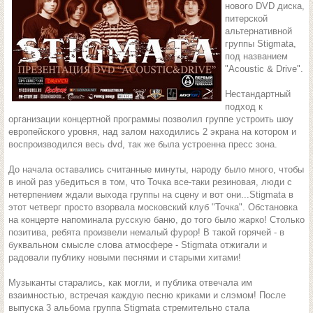
нового DVD диска,
питерской
альтернативной
группы Stigmata,
под названием
"Acoustic & Drive".
Нестандартный
подход к
организации концертной программы позволил группе устроить шоу
европейского уровня, над залом находились 2 экрана на котором и
воспроизводился весь dvd, так же была устроенна пресс зона.
До начала оставались считанные минуты, народу было много, чтобы
в иной раз убедиться в том, что Точка все-таки резиновая, люди с
нетерпением ждали выхода группы на сцену и вот они...Stigmata в
этот четверг просто взорвала московский клуб "Точка". Обстановка
на концерте напоминала русскую баню, до того было жарко! Столько
позитива, ребята произвели немалый фурор! В такой горячей - в
буквальном смысле слова атмосфере - Stigmata отжигали и
радовали публику новыми песнями и старыми хитами!
Музыканты старались, как могли, и публика отвечала им
взаимностью, встречая каждую песню криками и слэмом! После
выпуска 3 альбома группа Stigmata стремительно стала