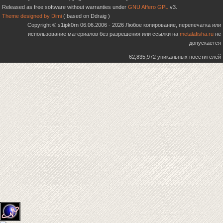
Released as free software without warranties under
GNU Affero GPL
v3.
Theme designed by Dimi
( based on Ddraig )
Copyright © s1ipk0rn 06.06.2006 - 2026 Любое копирование, перепечатка или
использование материалов без разрешения или ссылки на
metalafisha.ru
не
допускается
62,835,972 уникальных посетителей