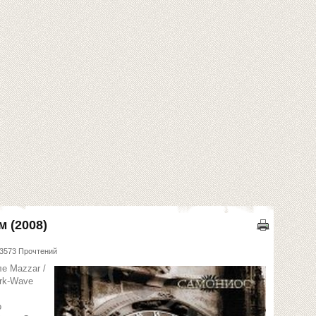
 (2008)
3573 Прочтений
е Mazzar /
rk-Wave
о