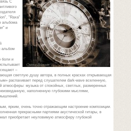
Связь С
антливого
оздателя
on", "Raxa"
го альбома
er" и
й
й альбом
 боли и
 испытывает
осещают –
жающая светлую душу автора, в полных красках открывающая
лым» распахивает перед слушателем dark-wave вселенную,
й атмосферы: музыка от спокойных, светлых, размеренных
 неизведанную, наполненную глубокими мыслями,
змышлений.
ым, ярким, очень точно отражающим настроение композиции.
полненная прекрасными партиями акустической гитары, в
ериал приобретает неуловимую атмосферу глубокой