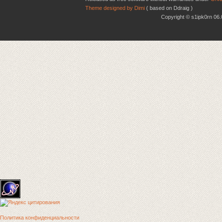
Theme designed by Dimi
( based on Ddraig )
Copyright © s1ipk0rn 0
Политика конфиденциальности