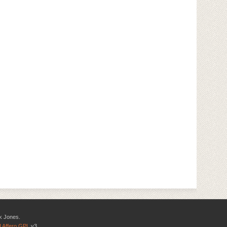
k Jones.
 Affero GPL
v3.