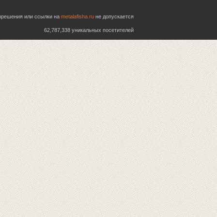
азрешения или ссылки на
metalafisha.ru
не допускается
62,787,338 уникальных посетителей