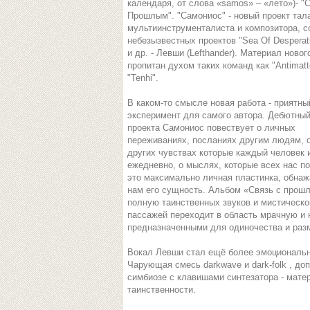
календаря, от слова «samos» – «лето»)- "
Прошлым". "Самониос" - новый проект тал
мультиинструменталиста и композитора, с
небезызвестных проектов "Sea Of Desperati
и др. - Левши (Lefthander). Материал ново
пропитан духом таких команд как "Antimatt
"Tenhi".
В каком-то смысле новая работа - приятны
эксперимент для самого автора. Дебютны
проекта Самониос повествует о личных
переживаниях, посланиях другим людям, о
других чувствах которые каждый человек
ежедневно, о мыслях, которые всех нас п
это максимально личная пластинка, обна
нам его сущность. Альбом «Связь с прош
полную таинственных звуков и мистическо
пассажей переходит в область мрачную и
предназначенными для одиночества и ра
Вокал Левши стал ещё более эмоциональн
Чарующая смесь darkwave и dark-folk , до
симбиозе с клавишами синтезатора - мат
таинственности.