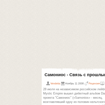
Самониос - Связь с прошлым
Vendetta
Ноябрь 11 2008
Рецензия
28 июля на независимом российском лейбл
Mystic Empire вышел дебютный альбом Da
проекта "Самониос" («Samonios» - месяц,
возглавлявший одну из половин кельтског