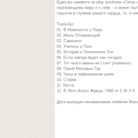
Едва вы нажмете на play альбома «Связь 
окружающему миру и к себе – и может быт
скрытое в глубине вашего сердца, то, о че
Track-list:
01. В Немилости у Лира
02. Июль Отнимающий
03. Самониос
04. Учитель и Поэт
05. История о Похитителе Тел
06. Если завтра будет как сегодня
07. Тот чьего имени не стоит упоминать
08. Покой Меловых Гор
09. Часы в заброшенном доме
10. Старик
11. Киста
12. В Лето Алого Жреца, 7490 от С.М.З.Х.
Диск выпущен независимым лейблом Mazz