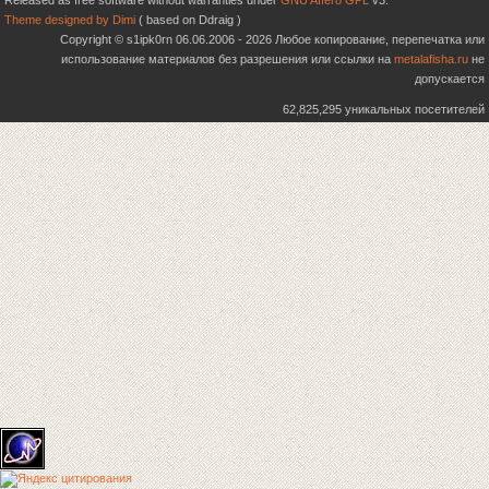
Released as free software without warranties under
GNU Affero GPL
v3.
Theme designed by Dimi
( based on Ddraig )
Copyright © s1ipk0rn 06.06.2006 - 2026 Любое копирование, перепечатка или
использование материалов без разрешения или ссылки на
metalafisha.ru
не
допускается
62,825,295 уникальных посетителей