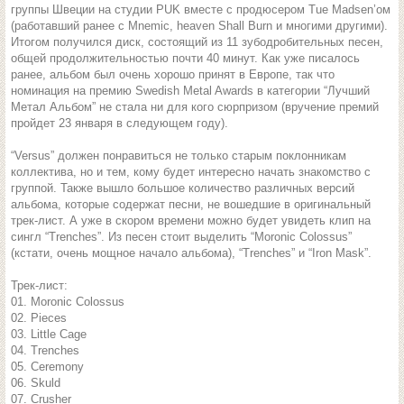
группы Швеции на студии PUK вместе с продюсером Tue Madsen’ом
(работавший ранее с Mnemic, heaven Shall Burn и многими другими).
Итогом получился диск, состоящий из 11 зубодробительных песен,
общей продолжительностью почти 40 минут. Как уже писалось
ранее, альбом был очень хорошо принят в Европе, так что
номинация на премию Swedish Metal Awards в категории “Лучший
Метал Альбом” не стала ни для кого сюрпризом (вручение премий
пройдет 23 января в следующем году).
“Versus” должен понравиться не только старым поклонникам
коллектива, но и тем, кому будет интересно начать знакомство с
группой. Также вышло большое количество различных версий
альбома, которые содержат песни, не вошедшие в оригинальный
трек-лист. А уже в скором времени можно будет увидеть клип на
сингл “Trenches”. Из песен стоит выделить “Moronic Colossus”
(кстати, очень мощное начало альбома), “Trenches” и “Iron Mask”.
Трек-лист:
01. Moronic Colossus
02. Pieces
03. Little Cage
04. Trenches
05. Ceremony
06. Skuld
07. Crusher