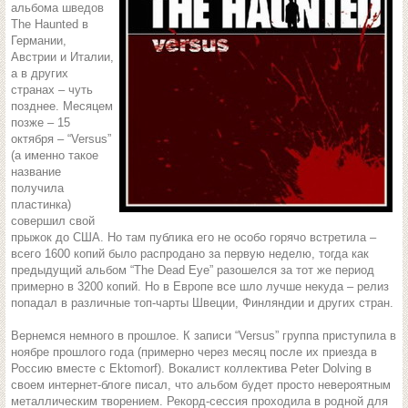
альбома шведов
The Haunted в
Германии,
Австрии и Италии,
а в других
странах – чуть
позднее. Месяцем
позже – 15
октября – “Versus”
(а именно такое
название
получила
пластинка)
совершил свой
прыжок до США. Но там публика его не особо горячо встретила –
всего 1600 копий было распродано за первую неделю, тогда как
предыдущий альбом “The Dead Eye” разошелся за тот же период
примерно в 3200 копий. Но в Европе все шло лучше некуда – релиз
попадал в различные топ-чарты Швеции, Финляндии и других стран.
Вернемся немного в прошлое. К записи “Versus” группа приступила в
ноябре прошлого года (примерно через месяц после их приезда в
Россию вместе с Ektomorf). Вокалист коллектива Peter Dolving в
своем интернет-блоге писал, что альбом будет просто невероятным
металлическим творением. Рекорд-сессия проходила в родной для