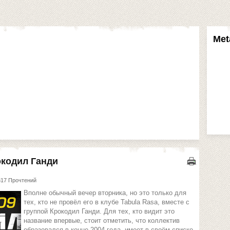
Met
рокодил Ганди
317 Прочтений
Вполне обычный вечер вторника, но это только для
тех, кто не провёл его в клубе Tabula Rasa, вместе с
группой Крокодил Ганди. Для тех, кто видит это
название впервые, стоит отметить, что коллектив
образовался в конце 2004 года, имеет в своём списке,