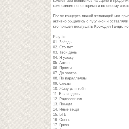
коллектива появились на сцене и продолж
композиция неповторима и по-своему захв
После концерта любой желающий мог приоб
активно общались с публикой и оставляли
кто пришёл послушать Крокодил Ганди, но 
Play-list:
01. Звёзды
02. Сто лет
03. Твой день
04. Я ухожу
05. Ангел
06. Прости
07. До завтра
08. По параллелям
09. Слёзы
10. Живу для тебя
11. Были здесь
12. Радиосигнал
13. Победа
14. Иные вещи
15. БТБ
16. Осень
17. Гроза