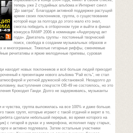
теперь уже 2 студийных альбома и Интернет сингл
“До завтра”. Благодаря активной поддержке растущей
армии своих поклонников, группа, о существовании
которой еще за полгода до этого мало кто знал,
смогла победить в отборочном туре и выйти в финал
конкурса RAMP 2006 в номинации «Андеграунд акт
года». Двигатель группы - постоянный творческий
поиск, свобода в создании музыкальных образов и
оких и многогранных. Тяжелые гитарные риффы, сменяемые
ные речитативы и яркие мелодичные припевы, суровая
ди находит новых поклонников и всё больше людей приходит
уроченный к презентации нового альбома “Рай есть”, не стал
 атмосферой и уютной дружеской обстановкой. Незадолго до
оловину, выступления спецгостя OB-49 не состоялось, но это
пления Крокодил Ганди. Долго не задерживаясь, музыканты
и и чувства, группа выложилась на все 100% и даже больше.
о таких групп, которые играют с такой отдачей и верят в то,
 ребята сделали небольшой перерыв, во время которого на
к) с гитарой в руках и у микрофона, исполнил пару старых,
торге и активно подпевала. Затем остальные участники