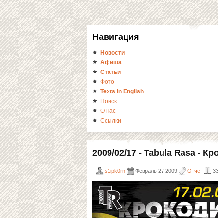
Навигация
Новости
Афиша
Статьи
Фото
Texts in English
Поиск
О нас
Ссылки
2009/02/17 - Tabula Rasa - К
s1ipk0rn
Февраль 27 2009
Отчет
3