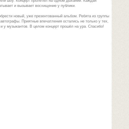
или шоу. Концерт пролетел на одном дыхании. Каждая
атывает и вызывает восхищение у публики.
рести новый, уже презентованный альбом. Ребята из группы
 автографы. Приятные впечатления остались не только у тех,
и у музыкантов. В целом концерт прошёл на ура. Спасибо!