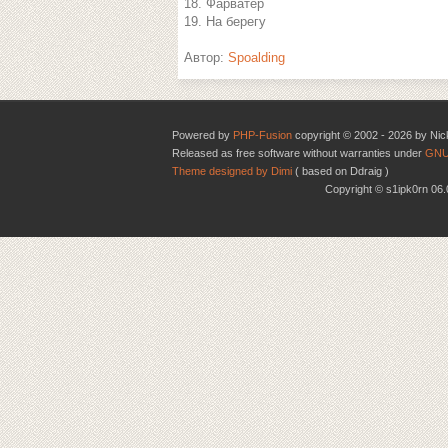
18. Фарватер
19. На берегу
Автор:
Spoalding
Powered by
PHP-Fusion
copyright © 2002 - 2026 by Nic
Released as free software without warranties under
GNU
Theme designed by Dimi
( based on Ddraig )
Copyright © s1ipk0rn 0