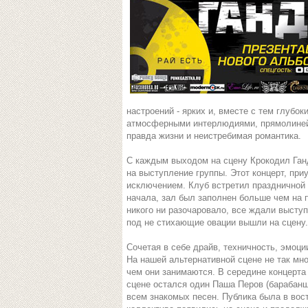
настроений - ярких и, вместе с тем глуб
атмосферными интерлюдиями, прямолиней
правда жизни и неистребимая романтика.
С каждым выходом на сцену Крокодил Ган
на выступление группы. Этот концерт, при
исключением. Клуб встретил праздничной
начала, зал был заполнен больше чем на п
никого ни разочаровало, все ждали высту
под не стихающие овации вышли на сцену.
Сочетая в себе драйв, техничность, эмоци
На нашей альтернативной сцене не так мног
чем они занимаются. В середине концерта
сцене остался один Паша Перов (барабанщи
всем знакомых песен. Публика была в вос