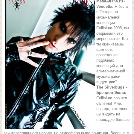
MetalAfisha.ru -
Vendetta:
Я была
в Питере на
музыкальной
конвенции
Collisium-2008, вы
открывали это
мероприятие. Как
ты оцениваешь
важность
проведения
подобных
конвенций для
альтернативной
музыкальной
индустрии?
The Silverbugs -
Брэндон Эшли:
Collisium прошел
отлично! Мне,
правда, хотелось
бы видеть на
площадке больше
заинтересованного народу, но атмосфера была приятная. Вообще, я