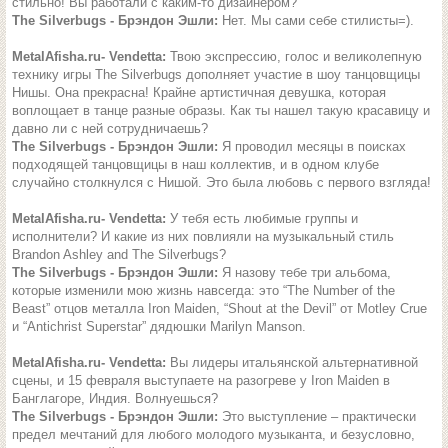
стильно! Вы работали с каким-то дизайнером?
The Silverbugs - Брэндон Эшли:
Нет. Мы сами себе стилисты=).
MetalAfisha.ru- Vendetta:
Твою экспрессию, голос и великолепную
технику игры The Silverbugs дополняет участие в шоу танцовщицы
Нишы. Она прекрасна! Крайне артистичная девушка, которая
воплощает в танце разные образы. Как ты нашел такую красавицу и
давно ли с ней сотрудничаешь?
The Silverbugs - Брэндон Эшли:
Я проводил месяцы в поисках
подходящей танцовщицы в наш коллектив, и в одном клубе
случайно столкнулся с Нишой. Это была любовь с первого взгляда!
MetalAfisha.ru- Vendetta:
У тебя есть любимые группы и
исполнители? И какие из них повлияли на музыкальный стиль
Brandon Ashley and The Silverbugs?
The Silverbugs - Брэндон Эшли:
Я назову тебе три альбома,
которые изменили мою жизнь навсегда: это “The Number of the
Beast” отцов металла Iron Maiden, “Shout at the Devil” от Motley Crue
и “Antichrist Superstar” дядюшки Marilyn Manson.
MetalAfisha.ru- Vendetta:
Вы лидеры итальянской альтернативной
сцены, и 15 февраля выступаете на разогреве у Iron Maiden в
Банглагоре, Индия. Волнуешься?
The Silverbugs - Брэндон Эшли:
Это выступление – практически
предел мечтаний для любого молодого музыканта, и безусловно,