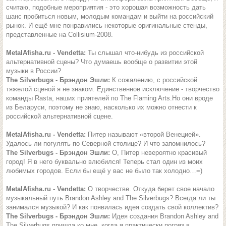
считаю, подобные мероприятия - это хорошая возможность дать
шанс пробиться новым, молодым командам и выйти на российский
рынок. И ещё мне понравились некоторые оригинальные стенды,
представленные на Collisium-2008.
MetalAfisha.ru - Vendetta:
Ты слышал что-нибудь из российской
альтернативной сцены? Что думаешь вообще о развитии этой
музыки в России?
The Silverbugs - Брэндон Эшли:
К сожалению, с российской
тяжелой сценой я не знаком. Единственное исключение - творчество
команды Rasta, наших приятелей по The Flaming Arts.Но они вроде
из Беларуси, поэтому не знаю, насколько их можно отнести к
российской альтернативной сцене.
MetalAfisha.ru - Vendetta:
Питер называют «второй Венецией».
Удалось ли погулять по Северной столице? И что запомнилось?
The Silverbugs - Брэндон Эшли:
О, Питер невероятно красивый
город! Я в него буквально влюбился! Теперь стал один из моих
любимых городов. Если бы ещё у вас не было так холодно…=)
MetalAfisha.ru - Vendetta:
О творчестве. Откуда берет свое начало
музыкальный путь Brandon Ashley and The Silverbugs? Всегда ли ты
занимался музыкой? И как появилась идея создать свой коллектив?
The Silverbugs - Брэндон Эшли:
Идея создания Brandon Ashley and
The Silverbugs пришла ко мне, когда я практически погряз в