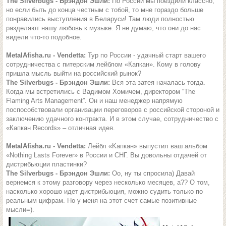
The Silverbugs - Брэндон Эшли:
По России мы поездили классно,
но если быть до конца честным с тобой, то мне гораздо больше
понравились выступления в Беларуси! Там люди полностью
разделяют нашу любовь к музыке. Я не думаю, что они до нас
видели что-то подобное.
MetalAfisha.ru - Vendetta:
Тур по России - удачный старт вашего
сотрудничества с питерским лейблом «Капкан». Кому в голову
пришла мысль выйти на российский рынок?
The Silverbugs - Брэндон Эшли:
Вся эта затея началась тогда.
Когда мы встретились с Вадимом Хомичем, директором “The
Flaming Arts Management”. Он и наш менеджер напрямую
поспособствовали организации переговоров с российской стороной и
заключению удачного контракта. И в этом случае, сотрудничество с
«Капкан Records» – отличная идея.
MetalAfisha.ru - Vendetta:
Лейбл «Kaпкан» выпустил ваш альбом
«Nothing Lasts Forever» в России и СНГ. Вы довольны отдачей от
дистрибьюции пластинки?
The Silverbugs - Брэндон Эшли:
Оо, ну ты спросила) Давай
вернемся к этому разговору через несколько месяцев, а?? О том,
насколько хорошо идет дистрибьюция, можно судить только по
реальным цифрам. Но у меня на этот счет самые позитивные
мысли=).