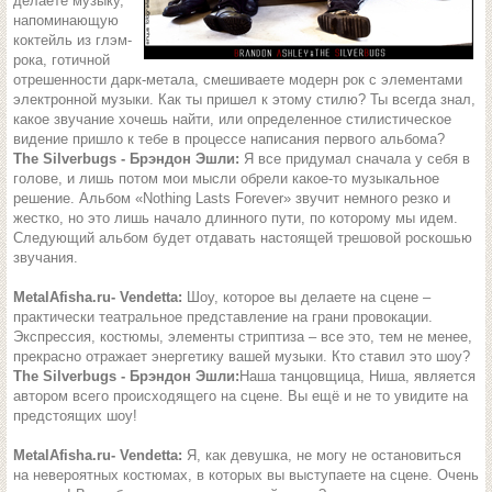
делаете музыку,
напоминающую
коктейль из глэм-
рока, готичной
отрешенности дарк-метала, смешиваете модерн рок с элементами
электронной музыки. Как ты пришел к этому стилю? Ты всегда знал,
какое звучание хочешь найти, или определенное стилистическое
видение пришло к тебе в процессе написания первого альбома?
The Silverbugs - Брэндон Эшли:
Я все придумал сначала у себя в
голове, и лишь потом мои мысли обрели какое-то музыкальное
решение. Альбом «Nothing Lasts Forever» звучит немного резко и
жестко, но это лишь начало длинного пути, по которому мы идем.
Следующий альбом будет отдавать настоящей трешовой роскошью
звучания.
MetalAfisha.ru- Vendetta:
Шоу, которое вы делаете на сцене –
практически театральное представление на грани провокации.
Экспрессия, костюмы, элементы стриптиза – все это, тем не менее,
прекрасно отражает энергетику вашей музыки. Кто ставил это шоу?
The Silverbugs - Брэндон Эшли:
Наша танцовщица, Ниша, является
автором всего происходящего на сцене. Вы ещё и не то увидите на
предстоящих шоу!
MetalAfisha.ru- Vendetta:
Я, как девушка, не могу не остановиться
на невероятных костюмах, в которых вы выступаете на сцене. Очень