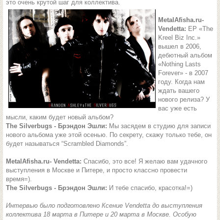
это очень крутой шаг для коллектива.
MetalAfisha.ru-
Vendetta:
EP «The
Kreel Biz Inc.»
вышел в 2006,
дебютный альбом
«Nothing Lasts
Forever» - в 2007
году. Когда нам
ждать вашего
нового релиза? У
вас уже есть
мысли, каким будет новый альбом?
The Silverbugs - Брэндон Эшли:
Мы засядем в студию для записи
нового альбома уже этой осенью. По секрету, скажу только тебе, он
будет называться “Scrambled Diamonds”.
MetalAfisha.ru- Vendetta:
Спасибо, это все! Я желаю вам удачного
выступления в Москве и Питере, и просто классно провести
время=).
The Silverbugs - Брэндон Эшли:
И тебе спасибо, красотка!=)
Интервью было подготовлено Ксение Vendetta до выступления
коллектива 18 марта в Питере и 20 марта в Москве. Особую