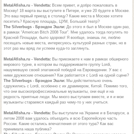
MetalAfisha.ru - Vendetta:
Всем привет, и добро пожаловать в
Москву! 18 марта вы выступите в Питере, и уже 20 будете в Москве.
Это ваш первый приезд в столицу? Какие места в Москве хотите
посетить? Красную площадь, ЦУМ, Большой театр?
The Silverbugs - Брэндон Эшли:
До этого я был в Москве один раз,
в рамках “American Bitch 2008 Tour”. Мне удалось тогда погулять по
Красной Площади, было здорово! Я вообще, знаешь ли, люблю
посещать новые места, интересуюсь культурой разных стран, но в
этот раз мы вряд ли успеем куда-то заглянуть.
MetalAfisha.ru - Vendetta:
Вы приезжаете к нам в рамках обширного
мирового турне, в котором вы поддерживаете группу Lordi,
нашумевшую своей эпатажной победой на Евровидении. У вас с
ними дружеские отношения? Как работается с Lordi на одной сцене?
The Silverbugs - Брэндон Эшли:
Мы действительно очень
сдружились с Lordi, особенно с их драммером, Китой. Помимо того,
что они высокопрофессиональные музыканты, они ещё и на
редкость приятные люди. Мы много выступаем вместе, и я и мои
музыканты стараемся каждый раз чему-то у них учиться.
MetalAfisha.ru - Vendetta:
Вы выступали на Украине и в Беларуси, а
летом 2008 вам удалось объездить и всю Европейскую часть
России. Какие остались впечатления от этого тура? Как вас
принимала наша публика?