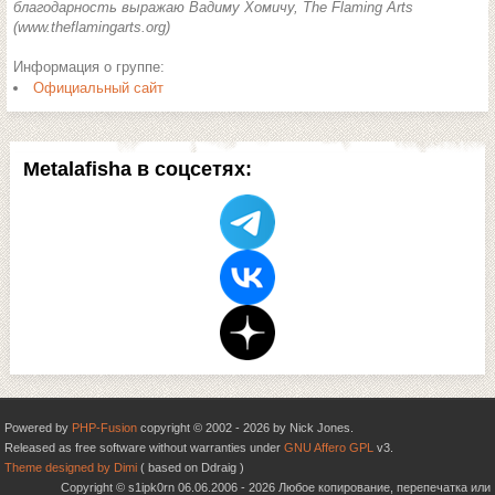
благодарность выражаю Вадиму Хомичу, The Flaming Arts
(www.theflamingarts.org)
Информация о группе:
Официальный сайт
Metalafisha в соцсетях:
Powered by
PHP-Fusion
copyright © 2002 - 2026 by Nick Jones.
Released as free software without warranties under
GNU Affero GPL
v3.
Theme designed by Dimi
( based on Ddraig )
Copyright © s1ipk0rn 06.06.2006 - 2026 Любое копирование, перепечатка или