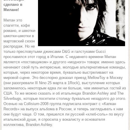
сделано в
Милане!
Милан это
спагетти, кофе
романо, и шмотки-
шмотки-шмотки в
мартовский сезон
распродаж. Но не
только пресловутыми джинсами D&G и галстуками Gucci
прославился этот город в Италии. С недавнего времени Милан
является «поставщиком» и другого «модного» товара: именно здесь
начинают свой путь интересные, молодые альтернативные команды,
которые, через некоторое время, буквально выстреливают на
мировой сцене. Это бесспорно доказал приезд MellowToy в Москву
(они разогревали Ill Nino 25 марта в 1Rock), выступление которых
запомнилось некоторым едва ли ни больше, чем именитых гостей из
США. То же можно сказать и об итальянцах Brandon Ashley and The
Silverbugs, которые посетили столицу буквально незадолго до этого.
Осенью на Collisium-2008 группа подписала контракт с «Капкан
Records» на выпуск альбома в России, и теперь заглядывать к нам
они будут чаще. О том, пришелся ли русский «хлеб-соль» по вкусу
итальянской душе, я спросила у вокалисту и основателя
коллектива, Brandon Ashley.