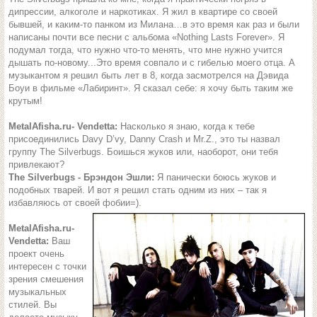
дипрессии, алкоголе и наркотиках. Я жил в квартире со своей
бывшей, и каким-то панком из Милана…в это время как раз и были
написаны почти все песни с альбома «Nothing Lasts Forever». Я
подумал тогда, что нужно что-то менять, что мне нужно учится
дышать по-новому...Это время совпало и с гибелью моего отца. А
музыкантом я решил быть лет в 8, когда засмотрелся на Дэвида
Боуи в фильме «Лабиринт». Я сказал себе: я хочу быть таким же
крутым!
MetalAfisha.ru- Vendetta:
Насколько я знаю, когда к тебе
присоединились Davy D’vy, Danny Crash и Mr.Z., это ты назвал
группу The Silverbugs. Боишься жуков или, наоборот, они тебя
привлекают?
The Silverbugs - Брэндон Эшли:
Я панически боюсь жуков и
подобных тварей. И вот я решил стать одним из них – так я
избавляюсь от своей фобии=).
MetalAfisha.ru-
Vendetta:
Ваш
проект очень
интересен с точки
зрения смешения
музыкальных
стилей. Вы