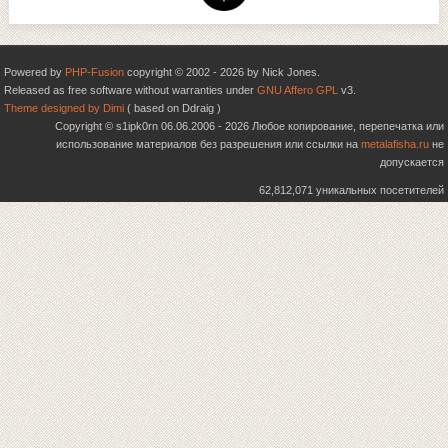
Powered by
PHP-Fusion
copyright © 2002 - 2026 by Nick Jones.
Released as free software without warranties under
GNU Affero GPL
v3.
Theme designed by Dimi
( based on Ddraig )
Copyright © s1ipk0rn 06.06.2006 - 2026 Любое копирование, перепечатка или
использование материалов без разрешения или ссылки на
metalafisha.ru
не
допускается
62,812,071 уникальных посетителей