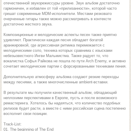
отечественной звукорежиссуры уровне. Звук альбом достаточно
гармоничен, и избавлен от той «прилизанности», которой часто
грешат современные MDM-исполнители. Местами резковато
очерченные гитары также можно рассматривать в контексте
достаточно жесткого звука.
Композиционные и мелодические аспекты песен также приятно
удивляют. Практически каждая песня обладает богатой
аранжировкой, где агрессивная ритмика перемежается с
мелодическими соло, техника которых сравнима с изысками
небезызвестного Ингви Мальмистма. Также радует то, что
вокалистка Софья Райкова не пошла по пути Arch Enemy, и активно
сочетает мелодические партии с форсированными техниками пения.
Дополнительную атмосферу альбома создают резкие переходы
между песнями, а также многочисленные ambient-вставки.
В результате мы получили качественный альбом, обладающий
неплохими перспективами в Европе, пусть и после возможного
ремастеринга. Хотелось бы надеяться, что количество подобных
релизов будет расти, а вместе с ними российская сцена постепенно
восполнит свои позиции.
Track-List:
01. The beginning of The End