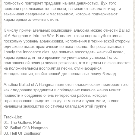
полностью повторяет традиции начала девяностых. Дух того
времени прослеживается во всем, начиная от вокала и гитар, и
заканчивая сведением и мастерингом, которые подчеркивают
характерные элементы стиля.
К числу примечательных композиций альбома можно отнести Ballad
of A Hangman и Into the War. В целом, такая оценка субъективна,
поскольку уровень аранжировки, исполнения и технической стороны
одинаково высок практически во всех песнях. Вопросы вызывает
Lonely the Innocence dies, где попытка воссоздать женский вокал,
характерный для того времени не увенчалась успехом. Голос
приглашенной певицы звучит резковато, что в целом не сказывается
на положительном восприятии песни, отличающейся
мелодичностью, свойственной для печальных heavy-баллад.
Альбом Ballad of A Hangman является классическим примером того,
как следование традициям и соблюдение канонов жанра может
привести к созданию очень интересной работы, которая
гарантированно придется по душе многим слушателям, в свое
начавшим знакомство со стилем благодаря этой группе.
Track-List:
01. The Gallows Pole
02. Ballad Of A Hangman
03. Hell Of Disillusion