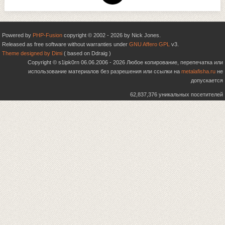
Powered by
PHP-Fusion
copyright © 2002 - 2026 by Nick Jones.
Released as free software without warranties under
GNU Affero GPL
v3.
Theme designed by Dimi
( based on Ddraig )
Copyright © s1ipk0rn 06.06.2006 - 2026 Любое копирование, перепечатка или
использование материалов без разрешения или ссылки на
metalafisha.ru
не
допускается
62,837,376 уникальных посетителей