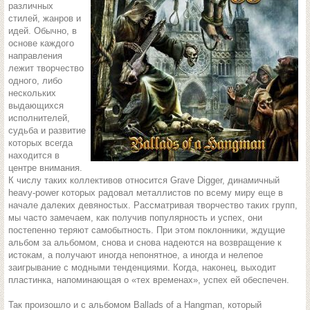
различных
стилей, жанров и
идей. Обычно, в
основе каждого
направления
лежит творчество
одного, либо
нескольких
выдающихся
исполнителей,
судьба и развитие
которых всегда
находится в
центре внимания.
К числу таких коллективов относится Grave Digger, динамичный
heavy-power которых радовал металлистов по всему миру еще в
начале далеких девяностых. Рассматривая творчество таких групп,
мы часто замечаем, как получив популярность и успех, они
постепенно теряют самобытность. При этом поклонники, ждущие
альбом за альбомом, снова и снова надеются на возвращение к
истокам, а получают иногда непонятное, а иногда и нелепое
заигрывание с модными тенденциями. Когда, наконец, выходит
пластинка, напоминающая о «тех временах», успех ей обеспечен.
Так произошло и с альбомом Ballads of a Hangman, который