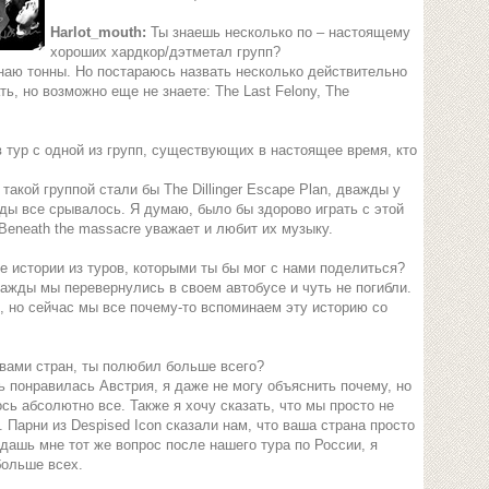
Harlot_mouth:
Ты знаешь несколько по – настоящему
хороших хардкор/дэтметал групп?
наю тонны. Но постараюсь назвать несколько действительно
ь, но возможно еще не знаете: The Last Felony, The
 тур с одной из групп, существующих в настоящее время, кто
такой группой стали бы The Dillinger Escape Plan, дважды у
жды все срывалось. Я думаю, было бы здорово играть с этой
Beneath the massacre уважает и любит их музыку.
е истории из туров, которыми ты бы мог с нами поделиться?
нажды мы перевернулись в своем автобусе и чуть не погибли.
, но сейчас мы все почему-то вспоминаем эту историю со
вами стран, ты полюбил больше всего?
ь понравилась Австрия, я даже не могу объяснить почему, но
сь абсолютно все. Также я хочу сказать, что мы просто не
Парни из Despised Icon сказали нам, что ваша страна просто
дашь мне тот же вопрос после нашего тура по России, я
больше всех.