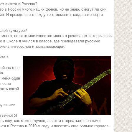
от визита в Россию?
то в России много наших фэнов, но не знаю, смогут ли они
мя. И прежде всего я жду того момента, когда наконец-то
ской культуре?
много, но зато мне известно много о различных исторических
о в школе я учился в классе, где преподавали русскую
 очень интересной и захватывающей.
ита в
сейчас я не
ба
я меня один
 после
зать какой
русскими
твенно! Я
ть шоу, как можно лучше, а затем оторваться с нашими
ся в Россию в 2010-м году и посетить еще больше городов.