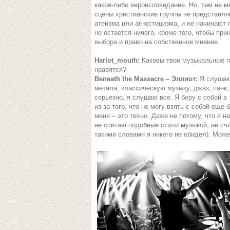
какое-либо вероисповедание. Но, тем не м
сцены христианские группы не представля
атеизма или агностицизма, и не начинают
не остается ничего, кроме того, чтобы при
выбора и право на собственное мнение.
Harlot_mouth:
Каковы твои музыкальные пр
нравятся?
Beneath the Massacre – Эллиот:
Я слушаю
метала, классическую музыку, джаз, панк, 
серьезно, я слушаю все. Я беру с собой в
из-за того, что не могу взять с собой е
меня – это техно. Даже не потому, что я н
не считаю подобные стили музыкой, не счи
такими словами я никого не обидел). Может