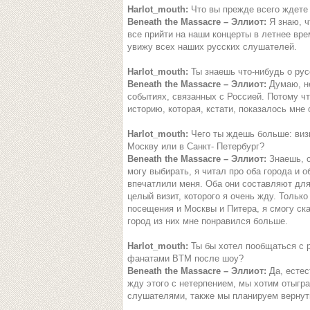
Harlot_mouth:
Что вы прежде всего ждете 
Beneath the Massacre – Эллиот:
Я знаю, ч
все прийти на наши концерты в летнее вре
увижу всех наших русских слушателей.
Harlot_mouth:
Ты знаешь что-нибудь о рус
Beneath the Massacre – Эллиот:
Думаю, не
событиях, связанных с Россией. Потому чт
историю, которая, кстати, показалось мне
Harlot_mouth:
Чего ты ждешь больше: виз
Москву или в Санкт- Петербург?
Beneath the Massacre – Эллиот:
Знаешь, 
могу выбирать, я читал про оба города и о
впечатлили меня. Оба они составляют дл
целый визит, которого я очень жду. Только
посещения и Москвы и Питера, я смогу ска
город из них мне понравился больше.
Harlot_mouth:
Ты бы хотел пообщаться с 
фанатами BTM после шоу?
Beneath the Massacre – Эллиот:
Да, естес
жду этого с нетерпением, мы хотим отыгра
слушателями, также мы планируем вернуть