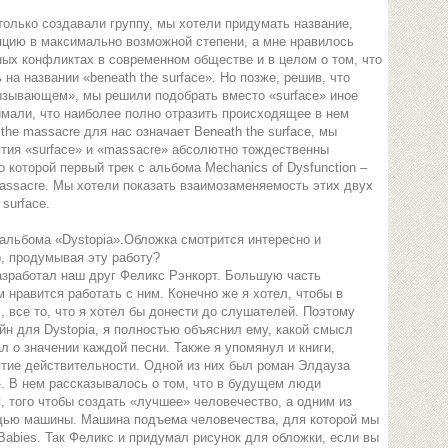
только создавали группу, мы хотели придумать название,
пцию в максимально возможной степени, а мне нравилось
ных конфликтах в современном обществе и в целом о том, что
на названии «beneath the surface». Но позже, решив, что
ызывающем», мы решили подобрать вместо «surface» иное
мали, что наиболее полно отразить происходящее в нем
he massacre для нас означает Beneath the surface, мы
тия «surface» и «massacre» абсолютно тождественны
о которой первый трек с альбома Mechanics of Dysfunction –
massacre. Мы хотели показать взаимозаменяемость этих двух
 surface.
альбома «Dystopia».Обложка смотрится интересно и
, продумывая эту работу?
зработал наш друг Феликс Рэнкорт. Большую часть
м нравится работать с ним. Конечно же я хотел, чтобы в
 все то, что я хотел бы донести до слушателей. Поэтому
йн для Dystopia, я полностью объяснил ему, какой смысл
л о значении каждой песни. Также я упомянул и книги,
ятие действительности. Одной из них был роман Элдауза
». В нем рассказывалось о том, что в будущем люди
 того чтобы создать «лучшее» человечество, а одним из
щью машины. Машина подъема человечества, для которой мы
Babies. Так Феликс и придумал рисунок для обложки, если вы