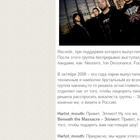
Records, при поддержке которого выпустил
После этого группа беспрерывно выступал
бандами, как: Neuraxis, Ion Dissonance, Fu
В октябре 2008 – ого года парни выпустил
техничным и наиболее брутальным из всех 
группа наконец-то то решила осчастливит
отделяет нас от того, чтобы лицезреть пи
решила расспросить вокалиста группы – Эл
конечно же, о визите в Россию.
Harlot_mouth:
Привет, Эллиот! Ну что же,
Beneath the Massacre – Эллиот:
Привет, я
того, чтобы подарить вам настоящее шоу!
Harlot_mouth:
Прекрасно, мы ждем этого с