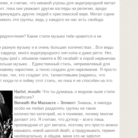
енее, я считаю, что никакой угрозы для андеграундной метал
ют, пока они уважают другие взгляды на религию, вроде
 принуждать других людей к христианской вере. Метал сцене
нимать эти группы, ведь у каждого из нас есть свобода
едпочтения? Какие стили музыки тебе нравятся и не
 разную музыку и в очень больших количествах…Все виды
хардкор, много андеграундного хип-хопа и даже регги. Нет,
 туры ipod c объемом памяти в 80 гигабайт и порой нервничаю
ще больше музыки… Единственный стиль, неприемлемый для
енавижу наркотики, а техно создано для наркоманов. Я просто
таю, тех, кто создает это, талантливыми (надеюсь, что
 когда-то я пойму этот стиль, но пока я не способен на это.
Harlot_mouth:
Что ты думаешь о модном ныне стиле
deathcore?
Beneath the Massacre – Эллиот:
Знаешь, я никогда
особо не любил разделять группы на такое
количество категорий, но я понимаю, почему многие
делают это. Я считаю, что дэткор – всего лишь
производная от дэт метала, поэтому его просто можно
называть новой школой death, а придумывать термин
необязательно, в общем, меня это не заботит.