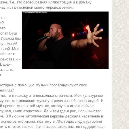
ине, т.е. это своеобразная иллюстрация и к роману
нас и стал основой моего мировоззрения.
 ты
е?
это
хопат Буш
 Ираком без
ву эмоций,
льной. Мне
ий шаг к
ранства и к
 Барак-
ь на то,
и.
 которые с помощью музыки пропагандируют свои
религии?
но, то я нахожу это несколько странным. Мои культурные
му кто-то смешивает музыку с религиозной пропагандой. Я
й привел меня к той музыке, которую я играю сейчас.
лушал, были атеистами. Да и там где я рос, большинство
е. В Кьюбике католическая церковь держала население в
аспектов его жизни, поэтому в 70-х годах люди устроили
ить от этих тисков. Так я вырос атеистом, не поддерживая