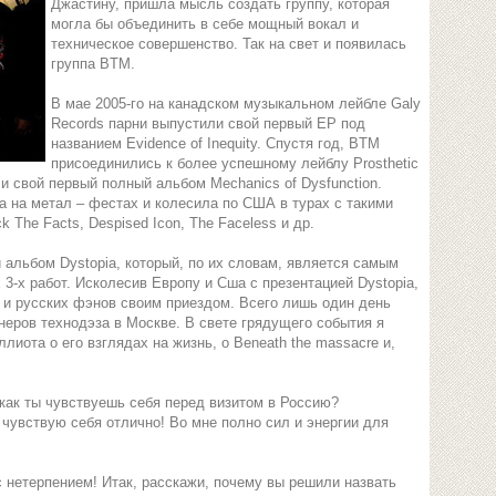
Джастину, пришла мысль создать группу, которая
могла бы объединить в себе мощный вокал и
техническое совершенство. Так на свет и появилась
группа BTM.
В мае 2005-го на канадском музыкальном лейбле Galy
Records парни выпустили свой первый EP под
названием Evidence of Inequity. Спустя год, BTM
присоединились к более успешному лейблу Prosthetic
и свой первый полный альбом Mechanics of Dysfunction.
а на метал – фестах и колесила по США в турах с такими
ck The Facts, Despised Icon, The Faceless и др.
и альбом Dystopia, который, по их словам, является самым
3-х работ. Исколесив Европу и Сша с презентацией Dystopia,
ь и русских фэнов своим приездом. Всего лишь один день
онеров технодэза в Москве. В свете грядущего события я
лиота о его взглядах на жизнь, о Beneath the massacre и,
 как ты чувствуешь себя перед визитом в Россию?
 чувствую себя отлично! Во мне полно сил и энергии для
 нетерпением! Итак, расскажи, почему вы решили назвать