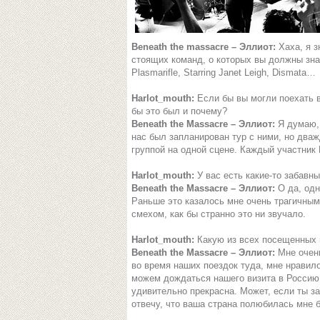
Beneath the massacre – Эллиот:
Хаха, я з
стоящих команд, о которых вы должны знат
Plasmarifle, Starring Janet Leigh, Dismata…
Harlot_mouth:
Если бы вы могли поехать в
бы это был и почему?
Beneath the Massacre – Эллиот:
Я думаю, 
нас был запланирован тур с ними, но два
группой на одной сцене. Каждый участник 
Harlot_mouth:
У вас есть какие-то забавны
Beneath the Massacre – Эллиот:
О да, од
Раньше это казалось мне очень трагичным
смехом, как бы странно это ни звучало.
Harlot_mouth:
Какую из всех посещенных 
Beneath the Massacre – Эллиот:
Мне очен
во время наших поездок туда, мне нравило
можем дождаться нашего визита в Россию. 
удивительно прекрасна. Может, если ты за
отвечу, что ваша страна полюбилась мне 