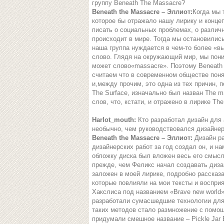
группу Beneath The Massacre?
Beneath the Massacre – Эллиот:
Когда мы 
которое бы отражало нашу лирику и конце
писать о социальных проблемах, о различ
происходит в мире. Тогда мы остановились 
наша группа нуждается в чем-то более «в
слово. Глядя на окружающий мир, мы пони
может слово«massacre». Поэтому Beneath t
считаем что в современном обществе поня
и,между прочим, это одна из тех причин, п
The Surface, изначально был назван The 
слов, что, кстати, и отражено в лирике The
Harlot_mouth:
Кто разработал дизайн для 
необычно, чем руководствовался дизайнер
Beneath the Massacre – Эллиот:
Дизайн ра
дизайнерских работ за год создал он, и на
обложку диска был вложен весь его смысл,
прежде, чем Феликс начал создавать диза
заложен в моей лирике, подробно рассказа
которые повлияли на мои тексты и воспри
Хакслиса под названием «Brave new world
разработали сумасшедшие технологии для,
таких методов стало размножение с помо
придумали смешное название – Pickle Jar 