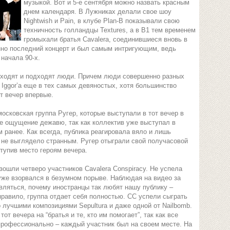
музыкой. Вот и 5-е сентября можно назвать красным
днем календаря. В Лужниках делали свое шоу
Nightwish и Pain, в клубе Plan-B показывали свою
техничность голландцы Textures, а в B1 тем временем
громыхали братья Cavalera, соединившиеся вновь в
енно последний концерт и был самым интригующим, ведь
начала 90-х.
одходят и подходят люди. Причем люди совершенно разных
 Iggor’a еще в тех самых девяностых, хотя большинство
т вечер впервые.
осковская группа Ругер, которые выступали в тот вечер в
е ощущение дежавю, так как коллектив уже выступал в
м ранее. Как всегда, публика реагировала вяло и лишь
р не выглядело странным. Ругер отыграли свой получасовой
тупив место героям вечера.
ошли четверо участников Cavalera Conspiracy. Не успела
ал уже взорвался в безумном порыве. Наблюдая на видео за
ляться, почему иностранцы так любят нашу публику –
правило, группа отдает себя полностью. CC успели сыграть
 лучшими композициями Sepultura и даже одной от Nailbomb.
от вечера на “братья и те, кто им помогает”, так как все
профессионально – каждый участник был на своем месте. На