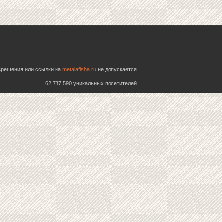
азрешения или ссылки на
metalafisha.ru
не допускается
62,787,590 уникальных посетителей