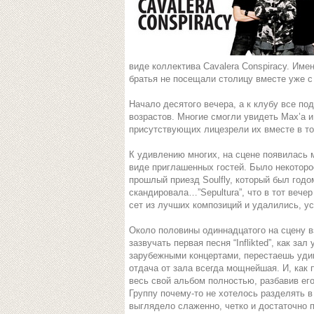
виде коллектива Cavalera Conspiracy. Им
братья не посещали столицу вместе уже с 
Начало десятого вечера, а к клубу все п
возрастов. Многие смогли увидеть Max’a и
присутствующих лицезрели их вместе в то
К удивлению многих, на сцене появилась м
виде приглашенных гостей. Было некоторо
прошлый приезд Soulfly, который был годо
скандировала…”Sepultura”, что в тот вече
сет из лучших композиций и удалились, ус
Около половины одиннадцатого на сцену вз
зазвучать первая песня “Inflikted”, как з
зарубежными концертами, перестаешь удив
отдача от зала всегда мощнейшая. И, как 
весь свой альбом полностью, разбавив его
Группу почему-то не хотелось разделять в т
выглядело слаженно, четко и достаточно 