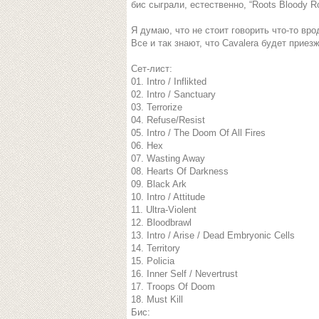
бис сыграли, естественно, “Roots Bloody R
Я думаю, что не стоит говорить что-то вро
Все и так знают, что Cavalera будет приез
Сет-лист:
01. Intro / Inflikted
02. Intro / Sanctuary
03. Terrorize
04. Refuse/Resist
05. Intro / The Doom Of All Fires
06. Hex
07. Wasting Away
08. Hearts Of Darkness
09. Black Ark
10. Intro / Attitude
11. Ultra-Violent
12. Bloodbrawl
13. Intro / Arise / Dead Embryonic Cells
14. Territory
15. Policia
16. Inner Self / Nevertrust
17. Troops Of Doom
18. Must Kill
Бис: