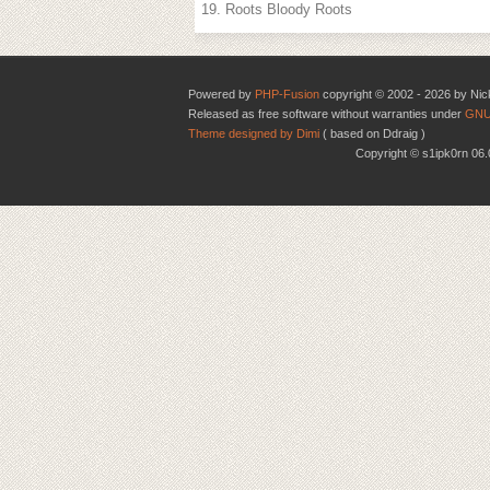
19. Roots Bloody Roots
Powered by
PHP-Fusion
copyright © 2002 - 2026 by Nic
Released as free software without warranties under
GNU
Theme designed by Dimi
( based on Ddraig )
Copyright © s1ipk0rn 0