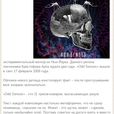
экспериментальный маткор из Нью-Йорка. Данного релиза
поклонники Кристофера Арпа ждали два года. «Odd Senses» вышли
в свет 17 февраля 2009 года.
Обложка нового детища констатирует факт – после прослушивания
мозг взорван окончательно.
«Odd Senses» - это 11 треков-комаров, высасывающих разум.
Текст каждой композиции настолько метафоричен, что не сразу
понимаешь, серьезен ли он. Может - это шутка, может - сарказм,
только необычайно злой. Поэтому советую на досуге взять и вместо