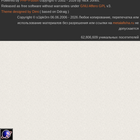
Powered by
PHP-Fusion
copyright © 2002 - 2026 by Nick Jones.
Released as free software without warranties under
GNU Affero GPL
v3.
Theme designed by Dimi
( based on Ddraig )
Copyright © s1ipk0rn 06.06.2006 - 2026 Любое копирование, перепечатка или
использование материалов без разрешения или ссылки на
metalafisha.ru
не
допускается
62,806,609 уникальных посетителей