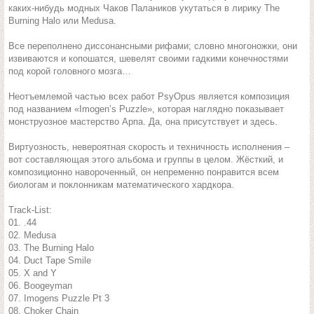
каких-нибудь модных Чаков Палаников укутаться в лирику The
Burning Halo или Medusa.
Все переполнено диссонансными рифами; словно многоножки, они
извиваются и копошатся, шевелят своими гадкими конечностями
под корой головного мозга…
Неотъемлемой частью всех работ PsyOpus является композиция
под названием «Imogen’s Puzzle», которая наглядно показывает
монструозное мастерство Арпа. Да, она присутствует и здесь.
Виртуозность, невероятная скорость и техничность исполнения –
вот составляющая этого альбома и группы в целом. Жёсткий, и
композиционно навороченный, он непременно понравится всем
биологам и поклонникам математического хардкора.
Track-List:
01. .44
02. Medusa
03. The Burning Halo
04. Duct Tape Smile
05. X and Y
06. Boogeyman
07. Imogens Puzzle Pt 3
08. Choker Chain