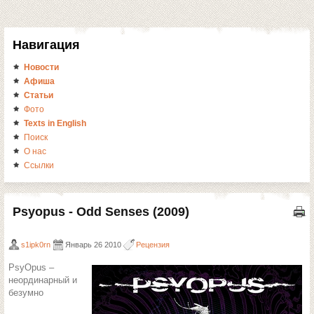
Навигация
Новости
Афиша
Статьи
Фото
Texts in English
Поиск
О нас
Ссылки
Psyopus - Odd Senses (2009)
s1ipk0rn
Январь 26 2010
Рецензия
PsyOpus –
неординарный и
безумно