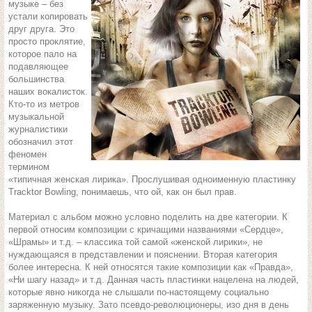
музыке – без
устали копировать
друг друга. Это
просто проклятие,
которое пало на
подавляющее
большинства
наших вокалисток.
Кто-то из метров
музыкальной
журналистики
обозначил этот
феномен
термином
«типичная женская лирика». Прослушивая одноименную пластинку
Tracktor Bowling, понимаешь, что ой, как он был прав.
Материал с альбом можно условно поделить на две категории. К
первой относим композиции с кричащими названиями «Сердце»,
«Шрамы» и т.д. – классика той самой «женской лирики», не
нуждающаяся в представлении и пояснении. Вторая категория
более интересна. К ней относятся такие композиции как «Правда»,
«Ни шагу назад» и т.д. Данная часть пластинки нацелена на людей,
которые явно никогда не слышали по-настоящему социально
заряженную музыку. Зато псевдо-революционеры, изо дня в день