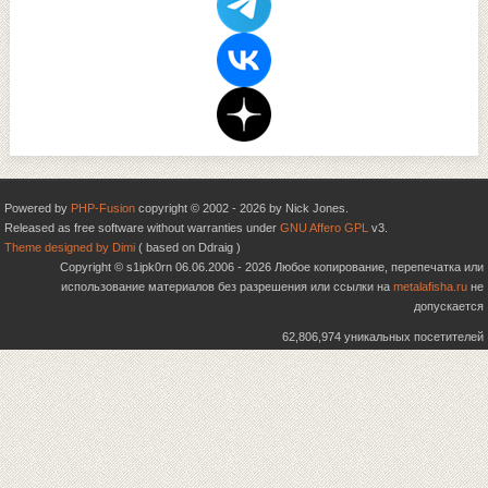
Powered by
PHP-Fusion
copyright © 2002 - 2026 by Nick Jones.
Released as free software without warranties under
GNU Affero GPL
v3.
Theme designed by Dimi
( based on Ddraig )
Copyright © s1ipk0rn 06.06.2006 - 2026 Любое копирование, перепечатка или
использование материалов без разрешения или ссылки на
metalafisha.ru
не
допускается
62,806,974 уникальных посетителей