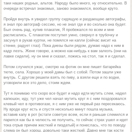
таки наших родных, альтов. Народу было много, ну относительно. В
очереди встречал знакомых, заново знакомился, вообще круто.
Пройдя внутрь я увидел группу сидящую и раздающею автографы,
я знал про автограф сессию, но не знал где и во сколько она будет.
Был очень рад, купив плакатик, Я пробежался по всем и мне
расписались. С плакатом поступил умно, свернул в трубочку и
засунул в рукав куртки, не помялся ни капли (сейчас висит на
стенке, радует глаз). Пока диезы были рядом, думаю надо к ним в
кадр лезть. Жене говорю, а можно как-нибудь к вам залезть (они на
лавке сидели), ну он мне и сказал, ложись на стол, так я и сделал.
Потом случился ужас, смотрю на фотик он мне пишет батарейка
тютю, села. Хорошо у моей дамы был с собой. Потом зашли уже
внутрь. С другом решили взять по пиву, а взяли еще и по водке,
уговорили все это дело, стоим ждем.
Тут я понимаю что скоро все будет и надо идти мутить слем, надел
капюшон, иду, тут уже чел начал мутить круг я с ним поздоровался
клевый чел в противогазе, я с ним уже не первый раз пересекаюсь.
Ну вроде круг есть и спустя несколько минут пошла музыка,
вставив капу в рот (кстати советую всем, если я раньше слемился и
парился как бы в челюсть не получить, то сейчас страх ушел и идет
тока отрыв причем жесткий и пиздатый) и понеслась, что по поводу
слема он был хорош, довольно таки жесткий. Давно мне так кости