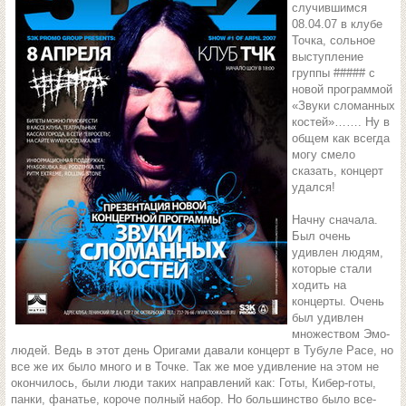
случившимся
08.04.07 в клубе
Точка, сольное
выступление
группы ##### с
новой программой
«Звуки сломанных
костей»……. Ну в
общем как всегда
могу смело
сказать, концерт
удался!
Начну сначала.
Был очень
удивлен людям,
которые стали
ходить на
концерты. Очень
был удивлен
множеством Эмо-
людей. Ведь в этот день Оригами давали концерт в Тубуле Расе, но
все же их было много и в Точке. Так же мое удивление на этом не
окончилось, были люди таких направлений как: Готы, Кибер-готы,
панки, фанатье, короче полный набор. Но большинство было все-