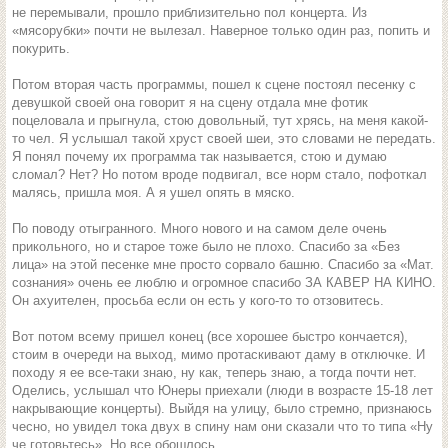
не перемывали, прошло приблизительно пол концерта. Из
«мясорубки» почти не вылезал. Наверное только один раз, попить и
покурить.
Потом вторая часть программы, пошел к сцене постоял песенку с
девушкой своей она говорит я на сцену отдала мне фотик
поцеловала и прыгнула, стою довольный, тут хрясь, на меня какой-
то чел. Я услышал такой хруст своей шеи, это словами не передать.
Я понял почему их программа так называется, стою и думаю
сломал? Нет? Но потом вроде подвигал, все норм стало, пофоткал
малясь, пришла моя. А я ушел опять в мяско.
По поводу отыгранного. Много нового и на самом деле очень
прикольного, но и старое тоже было не плохо. Спасибо за «Без
лица» на этой песенке мне просто сорвало башню. Спасибо за «Мат.
сознания» очень ее люблю и огромное спасибо ЗА КАВЕР НА КИНО.
Он ахуителен, просьба если он есть у кого-то то отзовитесь.
Вот потом всему пришел конец (все хорошее быстро кончается),
стоим в очереди на выход, мимо протаскивают даму в отключке. И
походу я ее все-таки знаю, ну как, теперь знаю, а тогда почти нет.
Оделись, услышал что Юнеры приехали (люди в возрасте 15-18 лет
накрывающие концерты). Выйдя на улицу, было стремно, признаюсь
чесно, но увидел тока двух в спину нам они сказали что то типа «Ну
че готовьтесь». Но все обошлось.