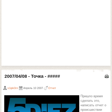
2007/04/08 - Точка - #####
s1ipk0rn
Апрель 10 2007
Отчет
Пришло время
сделать это,
написать отчет о
происшествии