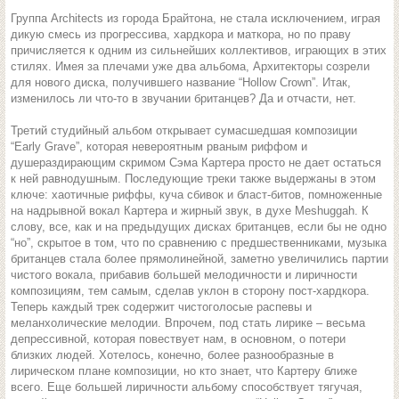
Группа Architects из города Брайтона, не стала исключением, играя
дикую смесь из прогрессива, хардкора и маткора, но по праву
причисляется к одним из сильнейших коллективов, играющих в этих
стилях. Имея за плечами уже два альбома, Архитекторы созрели
для нового диска, получившего название “Hollow Crown”. Итак,
изменилось ли что-то в звучании британцев? Да и отчасти, нет.
Третий студийный альбом открывает сумасшедшая композиции
“Early Grave”, которая невероятным рваным риффом и
душераздирающим скримом Сэма Картера просто не дает остаться
к ней равнодушным. Последующие треки также выдержаны в этом
ключе: хаотичные риффы, куча сбивок и бласт-битов, помноженные
на надрывной вокал Картера и жирный звук, в духе Meshuggah. К
слову, все, как и на предыдущих дисках британцев, если бы не одно
“но”, скрытое в том, что по сравнению с предшественниками, музыка
британцев стала более прямолинейной, заметно увеличились партии
чистого вокала, прибавив большей мелодичности и лиричности
композициям, тем самым, сделав уклон в сторону пост-хардкора.
Теперь каждый трек содержит чистоголосые распевы и
меланхолические мелодии. Впрочем, под стать лирике – весьма
депрессивной, которая повествует нам, в основном, о потери
близких людей. Хотелось, конечно, более разнообразные в
лирическом плане композиции, но кто знает, что Картеру ближе
всего. Еще большей лиричности альбому способствует тягучая,