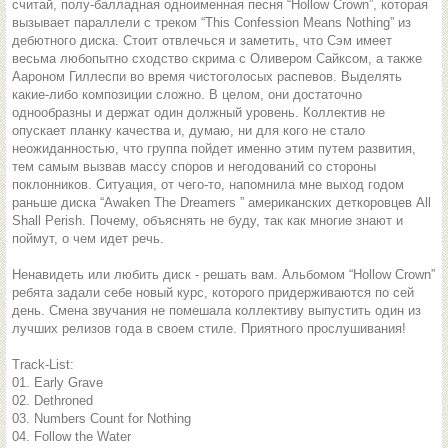
считай, полу-балладная одноименная песня “Hollow Crown”, которая
вызывает параллели с треком “This Confession Means Nothing” из
дебютного диска. Стоит отвлечься и заметить, что Сэм имеет
весьма любопытно сходство скрима с Оливером Сайксом, а также
Аароном Гиллеспи во время чистоголосых распевов. Выделять
какие-либо композиции сложно. В целом, они достаточно
однообразны и держат один должный уровень. Коллектив не
опускает планку качества и, думаю, ни для кого не стало
неожиданностью, что группа пойдет именно этим путем развития,
тем самым вызвав массу споров и негодований со стороны
поклонников. Ситуация, от чего-то, напомнила мне выход годом
раньше диска “Awaken The Dreamers ” американских деткоровцев All
Shall Perish. Почему, объяснять не буду, так как многие знают и
поймут, о чем идет речь.
Ненавидеть или любить диск - решать вам. Альбомом “Hollow Crown”
ребята задали себе новый курс, которого придерживаются по сей
день. Смена звучания не помешала коллективу выпустить один из
лучших релизов года в своем стиле. Приятного прослушивания!
Track-List:
01. Early Grave
02. Dethroned
03. Numbers Count for Nothing
04. Follow the Water