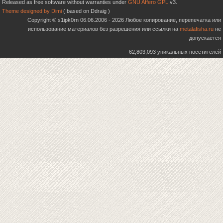
Released as free software without warranties under
GNU Affero GPL
v3.
Theme designed by Dimi
( based on Ddraig )
Copyright © s1ipk0rn 06.06.2006 - 2026 Любое копирование, перепечатка или
использование материалов без разрешения или ссылки на
metalafisha.ru
не
допускается
62,803,093 уникальных посетителей