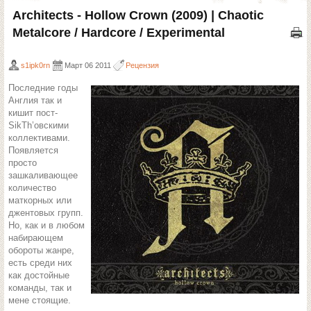
Architects - Hollow Crown (2009) | Chaotic
Metalcore / Hardcore / Experimental
s1ipk0rn
Март 06 2011
Рецензия
Последние годы
Англия так и
кишит пост-
SikTh’овскими
коллективами.
Появляется
просто
зашкаливающее
количество
маткорных или
джентовых групп.
Но, как и в любом
набирающем
обороты жанре,
есть среди них
как достойные
команды, так и
мене стоящие.