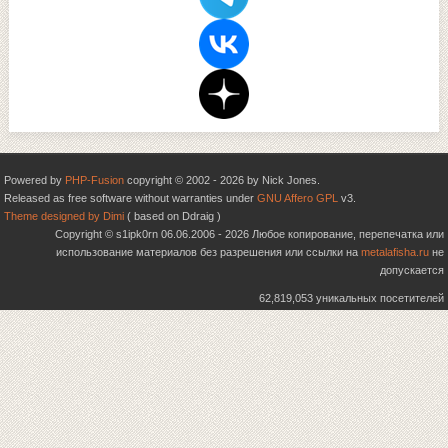
Powered by
PHP-Fusion
copyright © 2002 - 2026 by Nick Jones.
Released as free software without warranties under
GNU Affero GPL
v3.
Theme designed by Dimi
( based on Ddraig )
Copyright © s1ipk0rn 06.06.2006 - 2026 Любое копирование, перепечатка или
использование материалов без разрешения или ссылки на
metalafisha.ru
не
допускается
62,819,053 уникальных посетителей