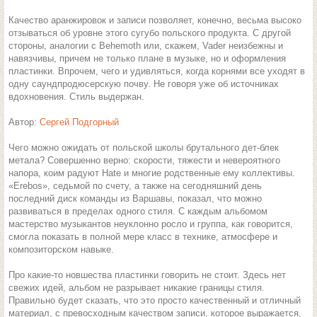
Качество аранжировок и записи позволяет, конечно, весьма высоко
отзываться об уровне этого сугубо польского продукта. С другой
стороны, аналогии с Behemoth или, скажем, Vader неизбежны и
навязчивы, причем не только плане в музыке, но и оформления
пластинки. Впрочем, чего и удивляться, когда корнями все уходят в
одну саундпродюсерскую почву. Не говоря уже об источниках
вдохновения. Стиль выдержан.
Автор:
Сергей Подгорный
Чего можно ожидать от польской школы брутального дет-блек
метала? Совершенно верно: скорости, тяжести и невероятного
напора, коим радуют Hate и многие родственные ему коллективы.
«Erebos», седьмой по счету, а также на сегодняшний день
последний диск команды из Варшавы, показал, что можно
развиваться в пределах одного стиля. С каждым альбомом
мастерство музыкантов неуклонно росло и группа, как говорится,
смогла показать в полной мере класс в технике, атмосфере и
композиторском навыке.
Про какие-то новшества пластинки говорить не стоит. Здесь нет
свежих идей, альбом не разрывает никакие границы стиля.
Правильно будет сказать, что это просто качественный и отличный
материал, с превосходным качеством записи, которое выражается,