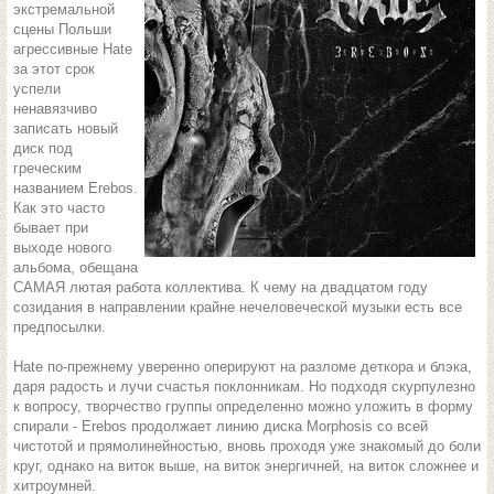
экстремальной
сцены Польши
агрессивные Hate
за этот срок
успели
ненавязчиво
записать новый
диск под
греческим
названием Erebos.
Как это часто
бывает при
выходе нового
альбома, обещана
САМАЯ лютая работа коллектива. К чему на двадцатом году
созидания в направлении крайне нечеловеческой музыки есть все
предпосылки.
Hate по-прежнему уверенно оперируют на разломе деткора и блэка,
даря радость и лучи счастья поклонникам. Но подходя скурпулезно
к вопросу, творчество группы определенно можно уложить в форму
спирали - Erebos продолжает линию диска Morphosis со всей
чистотой и прямолинейностью, вновь проходя уже знакомый до боли
круг, однако на виток выше, на виток энергичней, на виток сложнее и
хитроумней.