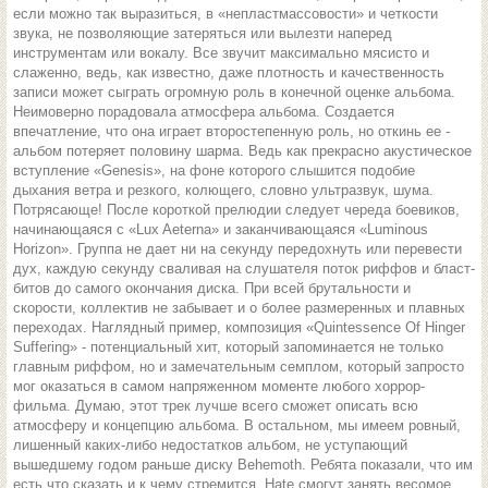
если можно так выразиться, в «непластмассовости» и четкости
звука, не позволяющие затеряться или вылезти наперед
инструментам или вокалу. Все звучит максимально мясисто и
слаженно, ведь, как известно, даже плотность и качественность
записи может сыграть огромную роль в конечной оценке альбома.
Неимоверно порадовала атмосфера альбома. Создается
впечатление, что она играет второстепенную роль, но откинь ее -
альбом потеряет половину шарма. Ведь как прекрасно акустическое
вступление «Genesis», на фоне которого слышится подобие
дыхания ветра и резкого, колющего, словно ультразвук, шума.
Потрясающе! После короткой прелюдии следует череда боевиков,
начинающаяся с «Lux Aeterna» и заканчивающаяся «Luminous
Horizon». Группа не дает ни на секунду передохнуть или перевести
дух, каждую секунду сваливая на слушателя поток риффов и бласт-
битов до самого окончания диска. При всей брутальности и
скорости, коллектив не забывает и о более размеренных и плавных
переходах. Наглядный пример, композиция «Quintessence Of Hinger
Suffering» - потенциальный хит, который запоминается не только
главным риффом, но и замечательным семплом, который запросто
мог оказаться в самом напряженном моменте любого хоррор-
фильма. Думаю, этот трек лучше всего сможет описать всю
атмосферу и концепцию альбома. В остальном, мы имеем ровный,
лишенный каких-либо недостатков альбом, не уступающий
вышедшему годом раньше диску Behemoth. Ребята показали, что им
есть что сказать и к чему стремится. Hate смогут занять весомое