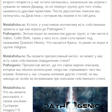
второго гитариста у нас кстати затянулись, изначально мы играли с
чуваком по имени Джаред, но он покинул группу для того чтобы
заниматься другими проектами. После двухлетних поисков мы
наткнулись на Джастина с которым мы играем и по сей день
Metalafisha.ru:
Кстати, у участников коллектива есть собственные
проекты и где они играли до Pathogenic?
Pathogenic:
Энтони играл во множестве других групп, в том числе в
Vallon, Coffin Birth, также у него есть свой соло-проект под
названием Quantum Heresy. Что касается Криса, то ранее он играл в
группе Indignus.
Metalafisha.ru:
Вы играете прогрессивный метал, но может у вас
есть свое собственное определение стиля?
Pathogenic:
Прогрессив метал, да это самое верное описание,
которые мы обычно используем, когда нас спрашивают чего мы
играем. Конечно у нас слышны влияния других стилей, но мы
никогда их особо не вспоминаем при описании собственного стиля.
Metalafisha.ru:
Что вы можете
рассказать о
своем альбоме -
Cyclopean
Imagery? Я