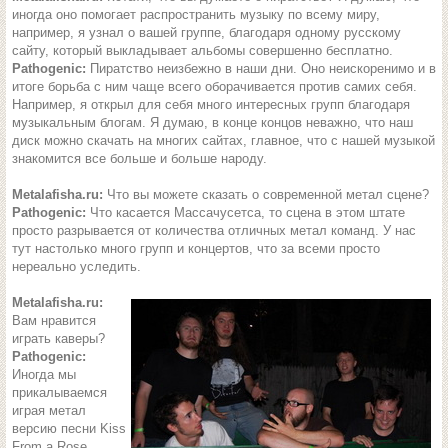
иногда оно помогает распространить музыку по всему миру,
например, я узнал о вашей группе, благодаря одному русскому
сайту, который выкладывает альбомы совершенно бесплатно.
Pathogenic:
Пиратство неизбежно в наши дни. Оно неискоренимо и в
итоге борьба с ним чаще всего оборачивается против самих себя.
Например, я открыл для себя много интересных групп благодаря
музыкальным блогам. Я думаю, в конце концов неважно, что наш
диск можно скачать на многих сайтах, главное, что с нашей музыкой
знакомится все больше и больше народу.
Metalafisha.ru:
Что вы можете сказать о современной метал сцене?
Pathogenic:
Что касается Массачусетса, то сцена в этом штате
просто разрывается от количества отличных метал команд. У нас
тут настолько много групп и концертов, что за всеми просто
нереально уследить.
Metalafisha.ru:
Вам нравится
играть каверы?
Pathogenic:
Иногда мы
прикалываемся
играя метал
версию песни Kiss
From a Rose,