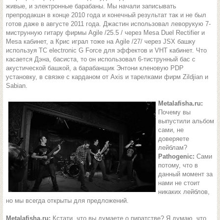
живые, и электронные барабаны. Мы начали записывать
препродакшн в конце 2010 года и конечный результат так и не был
готов даже в августе 2011 года. Джастин использовал леворукую 7-
миструнную гитару фирмы Agile /25.5 / через Mesa Duel Rectifier и
Mesa кабинет, а Крис играл тоже на Agile /27/ через JSX башку
используя TC electronic G Force для эффектов и VHT кабинет. Что
касается Дэна, басиста, то он использовал 6-тиструнный бас с
акустической башкой, а барабанщик Энтони кленовую PDP
установку, в связке с карданом от Axis и тарелками фирм Zildjian и
Sabian.
Metalafisha.ru:
Почему вы
выпустили альбом
сами, не
доверяете
лейблам?
Pathogenic:
Сами
потому, что в
данный момент за
нами не стоит
никаких лейблов,
но мы всегда открыты для предложений.
Metalafisha.ru:
Кстати, что вы думаете о пиратстве? Я думаю, что