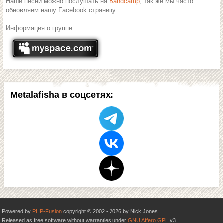
Наши песни можно послушать на
Bandcamp
, так же мы часто
обновляем нашу Facebook страницу.
Информация о группе:
Metalafisha в соцсетях:
Powered by
PHP-Fusion
copyright © 2002 - 2026 by Nick Jones.
Released as free software without warranties under
GNU Affero GPL
v3.