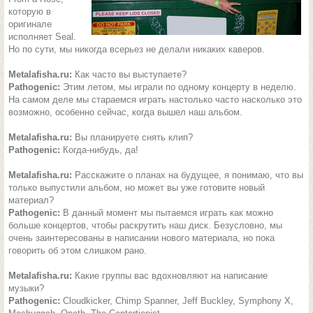
которую в
оригинале
исполняет Seal.
Но по сути, мы никогда всерьез не делали никаких каверов.
Metalafisha.ru:
Как часто вы выступаете?
Pathogenic:
Этим летом, мы играли по одному концерту в неделю.
На самом деле мы стараемся играть настолько часто насколько это
возможно, особенно сейчас, когда вышел наш альбом.
Metalafisha.ru:
Вы планируете снять клип?
Pathogenic:
Когда-нибудь, да!
Metalafisha.ru:
Расскажите о планах на будущее, я понимаю, что вы
только выпустили альбом, но может вы уже готовите новый
материал?
Pathogenic:
В данный момент мы пытаемся играть как можно
больше концертов, чтобы раскрутить наш диск. Безусловно, мы
очень заинтересованы в написании нового материала, но пока
говорить об этом слишком рано.
Metalafisha.ru:
Какие группы вас вдохновляют на написание
музыки?
Pathogenic:
Cloudkicker, Chimp Spanner, Jeff Buckley, Symphony X,