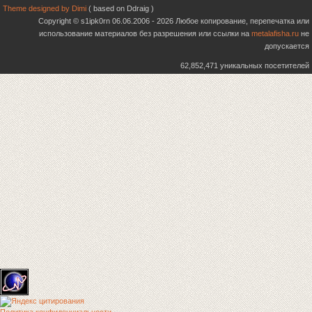
Theme designed by Dimi
( based on Ddraig )
Copyright © s1ipk0rn 06.06.2006 - 2026 Любое копирование, перепечатка или
использование материалов без разрешения или ссылки на
metalafisha.ru
не
допускается
62,852,471 уникальных посетителей