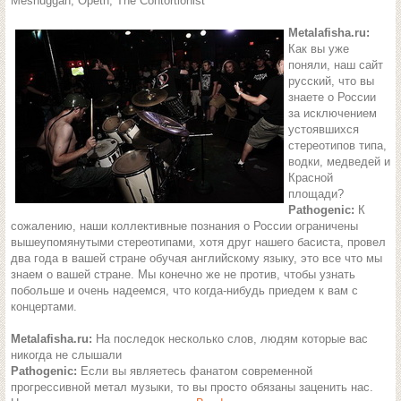
Meshuggah, Opeth, The Contortionist
Metalafisha.ru:
Как вы уже
поняли, наш сайт
русский, что вы
знаете о России
за исключением
устоявшихся
стереотипов типа,
водки, медведей и
Красной
площади?
Pathogenic:
К
сожалению, наши коллективные познания о России ограничены
вышеупомянутыми стереотипами, хотя друг нашего басиста, провел
два года в вашей стране обучая английскому языку, это все что мы
знаем о вашей стране. Мы конечно же не против, чтобы узнать
побольше и очень надеемся, что когда-нибудь приедем к вам с
концертами.
Metalafisha.ru:
На последок несколько слов, людям которые вас
никогда не слышали
Pathogenic:
Если вы являетесь фанатом современной
прогрессивной метал музыки, то вы просто обязаны заценить нас.