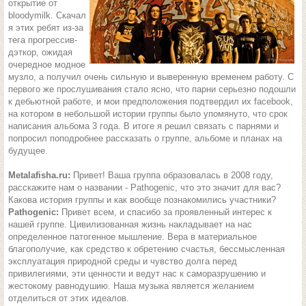
открытие от
bloodymilk. Скачал
я этих ребят из-за
тега прогрессив-
дэткор, ожидая
очередное модное
музло, а получил очень сильную и выверенную временем работу. С
первого же прослушивания стало ясно, что парни серьезно подошли
к дебьютной работе, и мои предположения подтвердил их facebook,
на котором в небольшой истории группы было упомянуто, что срок
написания альбома 3 года. В итоге я решил связать с парнями и
попросил поподробнее рассказать о группе, альбоме и планах на
будущее.
Metalafisha.ru:
Привет! Ваша группа образовалась в 2008 году,
расскажите нам о названии - Pathogenic, что это значит для вас?
Какова история группы и как вообще познакомились участники?
Pathogenic:
Привет всем, и спасибо за проявленный интерес к
нашей группе. Цивилизованная жизнь накладывает на нас
определенное патогенное мышление. Вера в материальное
благополучие, как средство к обретению счастья, бессмысленная
эксплуатация природной среды и чувство долга перед
привилегиями, эти ценности и ведут нас к саморазрушению и
жестокому равнодушию. Наша музыка является желанием
отделиться от этих идеалов.