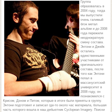
Группа
образовалась в
2004 году, тогда
мы выпустили
очень галимый
блэк метал
альбом и до 2008
года пережили
неоднократную
смену состава.
Энтони и Джейк
остались
единственными
участниками от
оригинального
состава, после
того как Энтони
попал в
массачусетский
университет в
2008 году, он
познакомился с
Крисом, Дэном и Питом, которые в итоге были приняты в группу.
Энтони подготовил и записал где-то около час материала, большая
часть которого вошла в наш дебьютник Cyclopean Imagery. Поиски