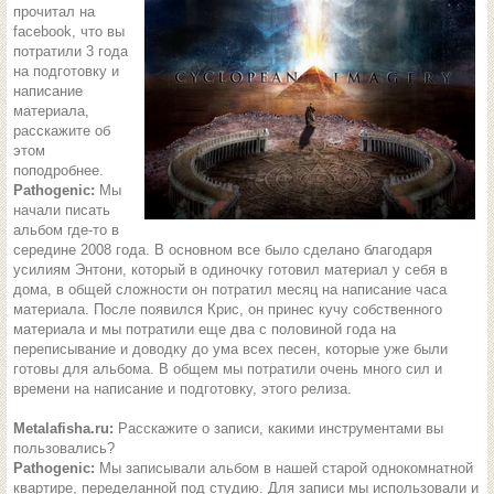
прочитал на
facebook, что вы
потратили 3 года
на подготовку и
написание
материала,
расскажите об
этом
поподробнее.
Pathogenic:
Мы
начали писать
альбом где-то в
середине 2008 года. В основном все было сделано благодаря
усилиям Энтони, который в одиночку готовил материал у себя в
дома, в общей сложности он потратил месяц на написание часа
материала. После появился Крис, он принес кучу собственного
материала и мы потратили еще два с половиной года на
переписывание и доводку до ума всех песен, которые уже были
готовы для альбома. В общем мы потратили очень много сил и
времени на написание и подготовку, этого релиза.
Metalafisha.ru:
Расскажите о записи, какими инструментами вы
пользовались?
Pathogenic:
Мы записывали альбом в нашей старой однокомнатной
квартире, переделанной под студию. Для записи мы использовали и