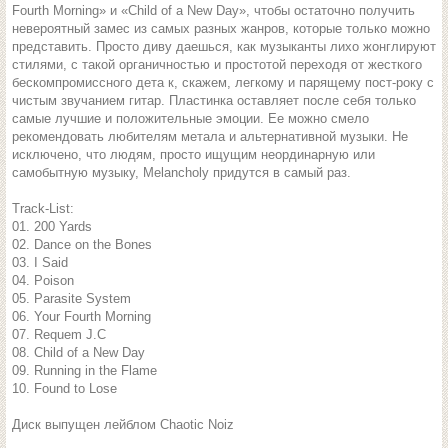
Fourth Morning» и «Child of a New Day», чтобы остаточно получить
невероятный замес из самых разных жанров, которые только можно
представить. Просто диву даешься, как музыканты лихо жонглируют
стилями, с такой органичностью и простотой переходя от жесткого
бескомпромиссного дета к, скажем, легкому и парящему пост-року с
чистым звучанием гитар. Пластинка оставляет после себя только
самые лучшие и положительные эмоции. Ее можно смело
рекомендовать любителям метала и альтернативной музыки. Не
исключено, что людям, просто ищущим неординарную или
самобытную музыку, Melancholy придутся в самый раз.
Track-List:
01. 200 Yards
02. Dance on the Bones
03. I Said
04. Poison
05. Parasite System
06. Your Fourth Morning
07. Requem J.C
08. Child of a New Day
09. Running in the Flame
10. Found to Lose
Диск выпущен лейблом Chaotic Noiz