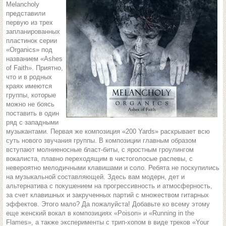
Melancholy
представили
первую из трех
запланированных
пластинок серии
«Organics» под
названием «Ashes
of Faith». Приятно,
что и в родных
краях имеются
группы, которые
можно не боясь
поставить в один
ряд с западными
музыкантами. Первая же композиция «200 Yards» раскрывает всю
суть нового звучания группы. В композиции главным образом
вступают молниеносные бласт-биты, с яростным гроулингом
вокалиста, плавно переходящим в чистоголосые распевы, с
невероятно мелодичными клавишами и соло. Ребята не поскупились
на музыкальной составляющей. Здесь вам модерн, дет и
альтернатива с покушением на прогрессивность и атмосферность,
за счет клавишных и закрученных партий с множеством гитарных
эффектов. Этого мало? Да пожалуйста! Добавьте ко всему этому
еще женский вокал в композициях «Poison» и «Running in the
Flames», а также эксперименты с трип-хопом в виде треков «Your