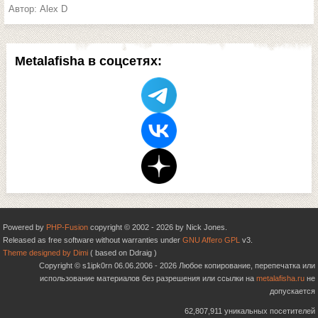
Автор: Alex D
Metalafisha в соцсетях:
Powered by
PHP-Fusion
copyright © 2002 - 2026 by Nick Jones.
Released as free software without warranties under
GNU Affero GPL
v3.
Theme designed by Dimi
( based on Ddraig )
Copyright © s1ipk0rn 06.06.2006 - 2026 Любое копирование, перепечатка или
использование материалов без разрешения или ссылки на
metalafisha.ru
не
допускается
62,807,911 уникальных посетителей