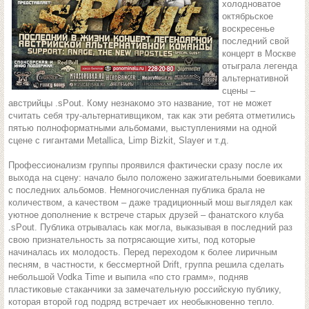
холодноватое
октябрьское
воскресенье
последний свой
концерт в Москве
отыграла легенда
альтернативной
сцены –
австрийцы .sPout. Кому незнакомо это название, тот не может
считать себя тру-альтернативщиком, так как эти ребята отметились
пятью полноформатными альбомами, выступлениями на одной
сцене с гигантами Metallica, Limp Bizkit, Slayer и т.д.
Профессионализм группы проявился фактически сразу после их
выхода на сцену: начало было положено зажигательными боевиками
с последних альбомов. Немногочисленная публика брала не
количеством, а качеством – даже традиционный мош выглядел как
уютное дополнение к встрече старых друзей – фанатского клуба
.sPout. Публика отрывалась как могла, выказывая в последний раз
свою признательность за потрясающие хиты, под которые
начиналась их молодость. Перед переходом к более лиричным
песням, в частности, к бессмертной Drift, группа решила сделать
небольшой Vodka Time и выпила «по сто грамм», подняв
пластиковые стаканчики за замечательную российскую публику,
которая второй год подряд встречает их необыкновенно тепло.