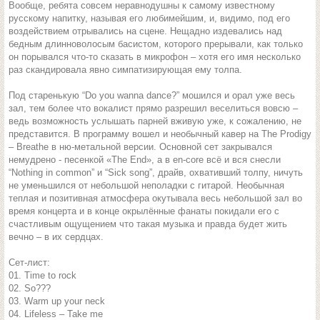
Вообще, ребята совсем неравнодушны к самому известному
русскому напитку, называя его любимейшим, и, видимо, под его
воздействием отрывались на сцене. Нещадно издевались над
бедным длинноволосым басистом, которого прерывали, как только
он порывался что-то сказать в микрофон – хотя его имя несколько
раз скандировала явно симпатизирующая ему толпа.
Под старенькую “Do you wanna dance?” мошился и орал уже весь
зал, тем более что вокалист прямо разрешил веселиться вовсю –
ведь возможность услышать парней вживую уже, к сожалению, не
представится. В программу вошел и необычный кавер на The Prodigy
– Breathe в ню-метальной версии. Основной сет закрывался
немудрено - песенкой «The End», а в en-core всё и вся снесли
“Nothing in common” и “Sick song”, драйв, охвативший толпу, ничуть
не уменьшился от небольшой неполадки с гитарой. Необычная
теплая и позитивная атмосфера окутывала весь небольшой зал во
время концерта и в конце окрылённые фанаты покидали его с
счастливым ощущением что такая музыка и правда будет жить
вечно – в их сердцах.
Сет-лист:
01. Time to rock
02. So???
03. Warm up your neck
04. Lifeless – Take me