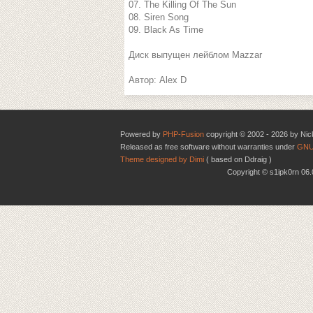
07. The Killing Of The Sun
08. Siren Song
09. Black As Time
Диск выпущен лейблом Mazzar
Автор: Alex D
Powered by
PHP-Fusion
copyright © 2002 - 2026 by Nic
Released as free software without warranties under
GNU
Theme designed by Dimi
( based on Ddraig )
Copyright © s1ipk0rn 0