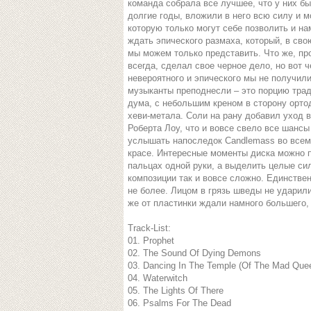
команда собрала все лучшее, что у них бы
долгие годы, вложили в него всю силу и 
которую только могут себе позволить и на
ждать эпического размаха, который, в сво
мы можем только представить. Что же, пр
всегда, сделал свое черное дело, но вот ч
невероятного и эпического мы не получили
музыканты преподнесли – это порцию тра
дума, с небольшим креном в сторону орто
хеви-метала. Соли на рану добавил уход 
Роберта Лоу, что и вовсе свело все шансы
услышать напоследок Candlemass во всем
красе. Интересные моменты диска можно п
пальцах одной руки, а выделить целые си
композиции так и вовсе сложно. Единстве
не более. Лицом в грязь шведы не ударили
же от пластинки ждали намного большего, 
Track-List:
01. Prophet
02. The Sound Of Dying Demons
03. Dancing In The Temple (Of The Mad Que
04. Waterwitch
05. The Lights Of There
06. Psalms For The Dead