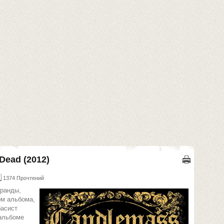
Dead (2012)
1374 Прочтений
гранды,
ом альбома,
басист
 альбоме