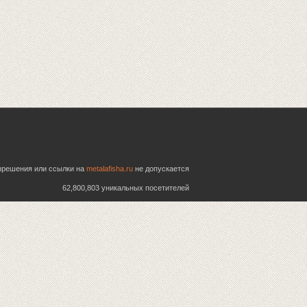
азрешения или ссылки на
metalafisha.ru
не допускается
62,800,803 уникальных посетителей