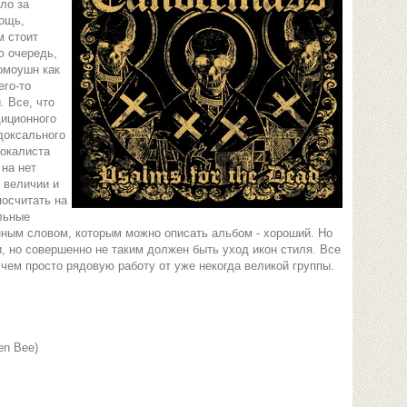
ло за
мощь,
м стоит
ю очередь,
омоушн как
его-то
. Все, что
диционного
доксального
вокалиста
 на нет
 величии и
осчитать на
льные
нным словом, которым можно описать альбом - хороший. Но
, но совершенно не таким должен быть уход икон стиля. Все
чем просто рядовую работу от уже некогда великой группы.
en Bee)