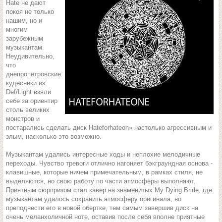
Hate не дают
покоя не только
нашим, но и
многим
зарубежным
музыкантам.
Неудивительно,
что
днепропетровские
кудесники из
Def/Light взяли
себе за ориентир
столь великих
монстров и
постарались сделать диск Hateforhateon» настолько агрессивным и
злым, насколько это возможно.
Музыкантам удались интересные ходы и неплохие мелодичные
переходы. Чувство тревоги отлично нагоняет бэкграундная основа -
клавишные, которые ничем примечательным, в рамках стиля, не
выделяются, но свою работу по части атмосферы выполняют.
Приятным сюрпризом стал кавер на знаменитых My Dying Bride, где
музыкантам удалось сохранить атмосферу оригинала, но
преподнести его в новой обертке, тем самым завершив диск на
очень меланхоличной ноте, оставив после себя вполне приятные