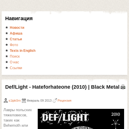
Навигация
Новости
Афиша
Статьи
Фото
Texts in English
Поиск
О нас
Ссылки
Def/Light - Hateforhateone (2010) | Black Metal
s1ipk0rn
Февраль 09 2013
Рецензия
Лавры польских
тяжеловесов,
таких как
Behemoth или