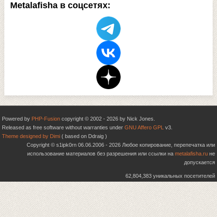
Metalafisha в соцсетях:
Powered by
PHP-Fusion
copyright © 2002 - 2026 by Nick Jones.
Released as free software without warranties under
GNU Affero GPL
v3.
Theme designed by Dimi
( based on Ddraig )
Copyright © s1ipk0rn 06.06.2006 - 2026 Любое копирование, перепечатка или
использование материалов без разрешения или ссылки на
metalafisha.ru
не
допускается
62,804,383 уникальных посетителей