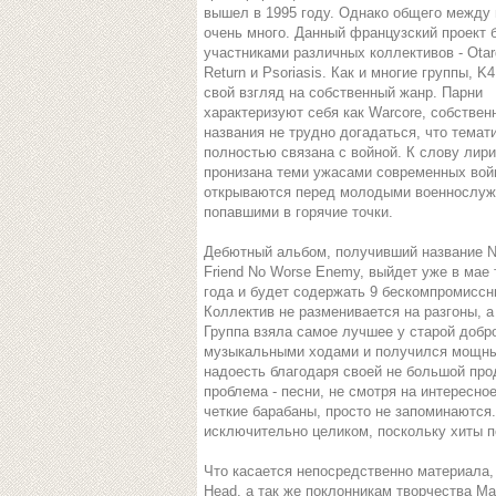
вышел в 1995 году. Однако общего между 
очень много. Данный французский проект 
участниками различных коллективов - Otar
Return и Psoriasis. Как и многие группы, K
свой взгляд на собственный жанр. Парни
характеризуют себя как Warcore, собствен
названия не трудно догадаться, что темат
полностью связана с войной. К слову лири
пронизана теми ужасами современных вой
открываются перед молодыми военнослу
попавшими в горячие точки.
Дебютный альбом, получивший название No
Friend No Worse Enemy, выйдет уже в мае
года и будет содержать 9 бескомпромиссн
Коллектив не разменивается на разгоны, а
Группа взяла самое лучшее у старой добр
музыкальными ходами и получился мощный
надоесть благодаря своей не большой про
проблема - песни, не смотря на интересно
четкие барабаны, просто не запоминаются
исключительно целиком, поскольку хиты 
Что касается непосредственно материала,
Head, а так же поклонникам творчества Max