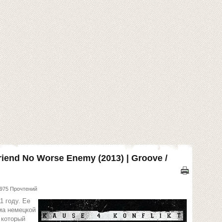
Friend No Worse Enemy (2013) | Groove /
975 Прочтений
1 году. Ее
ма немецкой
, который