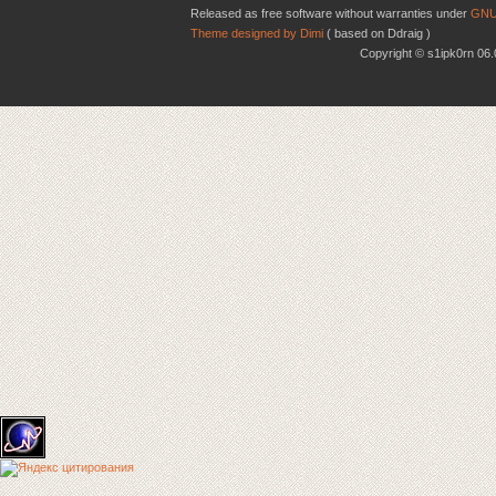
Released as free software without warranties under
GNU
Theme designed by Dimi
( based on Ddraig )
Copyright © s1ipk0rn 0