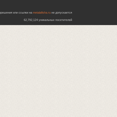
азрешения или ссылки на
metalafisha.ru
не допускается
62,792,124 уникальных посетителей