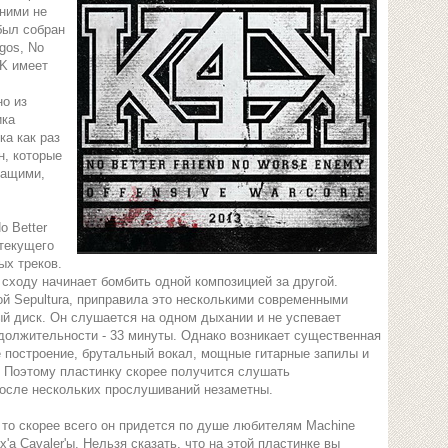
ними не
был собран
gos, No
4K имеет
но из
ика
ка как раз
н, которые
жащими,
 Better
 текущего
ых треков.
 сходу начинает бомбить одной композицией за другой.
ой Sepultura, приправила это несколькими современными
 диск. Он слушается на одном дыхании и не успевает
должительности - 33 минуты. Однако возникает существенная
е построение, брутальный вокал, мощные гитарные запилы и
. Поэтому пластинку скорее получится слушать
после нескольких прослушиваний незаметны.
 то скорее всего он придется по душе любителям Machine
'a Cavaler'ы. Нельзя сказать, что на этой пластинке вы