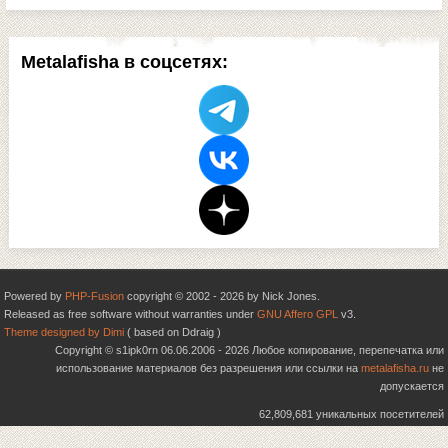
Metalafisha в соцсетях:
Powered by
PHP-Fusion
copyright © 2002 - 2026 by Nick Jones.
Released as free software without warranties under
GNU Affero GPL
v3.
Theme designed by Dimi
( based on Ddraig )
Copyright © s1ipk0rn 06.06.2006 - 2026 Любое копирование, перепечатка или
использование материалов без разрешения или ссылки на
metalafisha.ru
не
допускается
62,809,681 уникальных посетителей