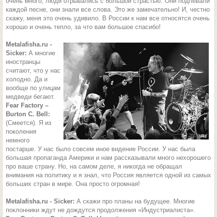
очень много, люди отрывались с большой страстью. Они подпевали
каждой песне, они знали все слова. Это же замечательно! И, честно
скажу, меня это очень удивило. В России к нам все относятся очень
хорошо и очень тепло, за что вам большое спасибо!
Metalafisha.ru -
Sicker:
А многие
иностранцы
считают, что у нас
холодно. Да и
вообще по улицам
медведи бегают.
Fear Factory –
Burton C. Bell:
(Смеется). Я из
поколения
немного
постарше. У нас было совсем иное видение России. У нас была
большая пропаганда Америки и нам рассказывали много нехорошего
про ваше страну. Но, на самом деле, я никогда не обращал
внимания на политику и я знал, что Россия является одной из самых
больших стран в мире. Она просто огромная!
Metalafisha.ru - Sicker:
А скажи про планы на будущее. Многие
поклонники ждут не дождутся продолжения «Индустриалиста».