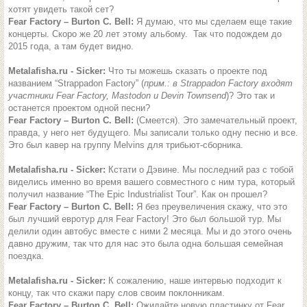
хотят увидеть такой сет?
Fear Factory – Burton C. Bell:
Я думаю, что мы сделаем еще такие
концерты. Скоро же 20 лет этому альбому. Так что подождем до
2015 года, а там будет видно.
Metalafisha.ru - Sicker:
Что ты можешь сказать о проекте под
названием “Strappadon Factory” (
прим.: в Strappadon Factory входят
участники Fear Factory, Mastodon и Devin Townsend
)? Это так и
останется проектом одной песни?
Fear Factory – Burton C. Bell:
(Смеется). Это замечательный проект,
правда, у него нет будущего. Мы записали только одну песню и все.
Это был кавер на группу Melvins для трибьют-сборника.
Metalafisha.ru - Sicker:
Кстати о Дэвине. Мы последний раз с тобой
виделись именно во время вашего совместного с ним тура, который
получил название “The Epic Industrialist Tour”. Как он прошел?
Fear Factory – Burton C. Bell:
Я без преувеличения скажу, что это
был лучший евротур для Fear Factory! Это был большой тур. Мы
делили один автобус вместе с ними 2 месяца. Мы и до этого очень
давно дружим, так что для нас это была одна большая семейная
поездка.
Metalafisha.ru - Sicker:
К сожалению, наше интервью подходит к
концу, так что скажи пару слов своим поклонникам.
Fear Factory – Burton C. Bell:
Ожидайте новую пластинку от Fear