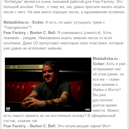
“Archetype” является очень значимой работой для Fear Factory. Это
большой альбом. Плюс, к тому же, нас давно просили начать играть
песни с него. На нем много хороших песен, а одноименная особенно.
Metalafisha.ru - Sicker:
А есть ли шанс услышать треки с
“Transgression”?
Fear Factory – Burton C. Bell:
Я сомневаюсь (смеется). Хотя,
поживем – увидим. Невозможно играть живьем песни со всех
альбомов. Даже U2 пропускают некоторые свои пластинки, которые
уже давно не исполняют живьем.
Metalafisha.ru -
Sicker:
Хоть я уже
испрашивал вас
об этом ранее, но
все же – скажи
свое мнение о
Майке и Мэтте?
Вы уже
достаточно
долгое время
вместе. Может,
есть смысл принять их на постоянную основу? В официальный
состав, скажем так.
Fear Factory – Burton C. Bell:
Это потрясающие парни! Мэтт