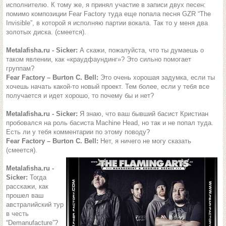
исполнителю. К тому же, я принял участие в записи двух песен:
помимо композиции Fear Factory туда еще попала песня GZR “The
Invisible”, в которой я исполняю партии вокала. Так то у меня два
золотых диска. (смеется).
Metalafisha.ru - Sicker:
А скажи, пожалуйста, что ты думаешь о
таком явлении, как «краудфаундинг»? Это сильно помогает
группам?
Fear Factory – Burton C. Bell:
Это очень хорошая задумка, если ты
хочешь начать какой-то новый проект. Тем более, если у тебя все
получается и идет хорошо, то почему бы и нет?
Metalafisha.ru - Sicker:
Я знаю, что ваш бывший басист Кристиан
пробовался на роль басиста Machine Head, но так и не попал туда.
Есть ли у тебя комментарии по этому поводу?
Fear Factory – Burton C. Bell:
Нет, я ничего не могу сказать
(смеется).
Metalafisha.ru -
Sicker:
Тогда
расскажи, как
прошел ваш
австралийский тур
в честь
“Demanufacture”?