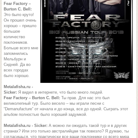
Fear Factory –
Burton C. Bell:
Это было круто!
Он прошел очень
хорошо – пришло
большое
количество
поклонников.
Больше всего мне
запомнились
Мельбурн и
Сидней. Да во
всех городах
было хорошо.
Metalafisha.ru -
Sicker:
Я видел в интернете, что было много людей.
Fear Factory – Burton C. Bell:
Ты прав. Для нас это был
великолепный тур. Было весело – мы играли песни с
“Demanufacture” от начала и до конца, все до одной. Сыграть этот
альбом полностью было хорошей задумкой.
Metalafisha.ru - Sicker:
А можно ли ожидать такой тур и в других
странах? Или это только австралийцам так повезло? Я думаю, ты
согласишься, что практически все ваши поклонники со всего мира