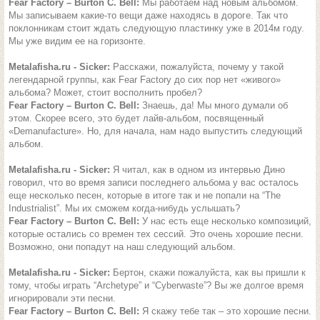
Fear Factory – Burton C. Bell:
Мы работаем над новым альбомом.
Мы записываем какие-то вещи даже находясь в дороге. Так что
поклонникам стоит ждать следующую пластинку уже в 2014м году.
Мы уже видим ее на горизонте.
Metalafisha.ru - Sicker:
Расскажи, пожалуйста, почему у такой
легендарной группы, как Fear Factory до сих пор нет «живого»
альбома? Может, стоит восполнить пробел?
Fear Factory – Burton C. Bell:
Знаешь, да! Мы много думали об
этом. Скорее всего, это будет лайв-альбом, посвященный
«Demanufacture». Но, для начала, нам надо выпустить следующий
альбом.
Metalafisha.ru - Sicker:
Я читал, как в одном из интервью Дино
говорил, что во время записи последнего альбома у вас осталось
еще несколько песен, которые в итоге так и не попали на “The
Industrialist”. Мы их сможем когда-нибудь услышать?
Fear Factory – Burton C. Bell:
У нас есть еще несколько композиций,
которые остались со времен тех сессий. Это очень хорошие песни.
Возможно, они попадут на наш следующий альбом.
Metalafisha.ru - Sicker:
Бертон, скажи пожалуйста, как вы пришли к
тому, чтобы играть “Archetype” и “Cyberwaste”? Вы же долгое время
игнорировали эти песни.
Fear Factory – Burton C. Bell:
Я скажу тебе так – это хорошие песни.