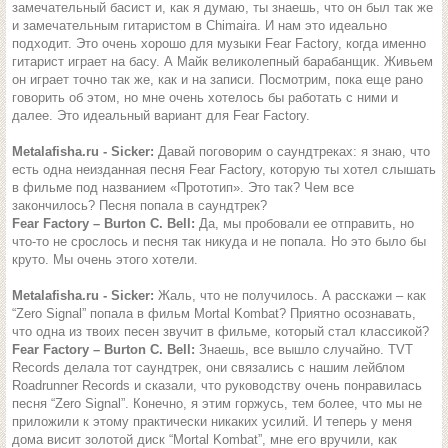
замечательный басист и, как я думаю, ты знаешь, что он был так же
и замечательным гитаристом в Chimaira. И нам это идеально
подходит. Это очень хорошо для музыки Fear Factory, когда именно
гитарист играет на басу. А Майк великолепный барабанщик. Живьем
он играет точно так же, как и на записи. Посмотрим, пока еще рано
говорить об этом, но мне очень хотелось бы работать с ними и
далее. Это идеальный вариант для Fear Factory.
Metalafisha.ru - Sicker:
Давай поговорим о саундтреках: я знаю, что
есть одна неизданная песня Fear Factory, которую ты хотел слышать
в фильме под названием «Прототип». Это так? Чем все
закончилось? Песня попала в саундтрек?
Fear Factory – Burton C. Bell:
Да, мы пробовали ее отправить, но
что-то не срослось и песня так никуда и не попала. Но это было бы
круто. Мы очень этого хотели.
Metalafisha.ru - Sicker:
Жаль, что не получилось. А расскажи – как
“Zero Signal” попала в фильм Mortal Kombat? Приятно осознавать,
что одна из твоих песен звучит в фильме, который стал классикой?
Fear Factory – Burton C. Bell:
Знаешь, все вышло случайно. TVT
Records делала тот саундтрек, они связались с нашим лейблом
Roadrunner Records и сказали, что руководству очень понравилась
песня “Zero Signal”. Конечно, я этим горжусь, тем более, что мы не
приложили к этому практически никаких усилий. И теперь у меня
дома висит золотой диск “Mortal Kombat”, мне его вручили, как