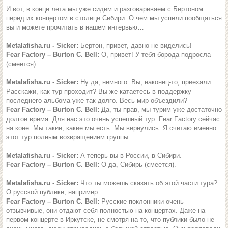
И вот, в конце лета мы уже сидим и разговариваем с Бертоном
перед их концертом в столице Сибири. О чем мы успели пообщаться
вы и можете прочитать в нашем интервью…
Metalafisha.ru - Sicker:
Бертон, привет, давно не виделись!
Fear Factory – Burton C. Bell:
О, привет! У тебя борода подросла
(смеется).
Metalafisha.ru - Sicker:
Ну да, немного. Вы, наконец-то, приехали.
Расскажи, как тур проходит? Вы же катаетесь в поддержку
последнего альбома уже так долго. Весь мир объездили?
Fear Factory – Burton C. Bell:
Да, ты прав, мы турим уже достаточно
долгое время. Для нас это очень успешный тур. Fear Factory сейчас
на коне. Мы такие, какие мы есть. Мы вернулись. Я считаю именно
этот тур полным возвращением группы.
Metalafisha.ru - Sicker:
А теперь вы в России, в Сибири.
Fear Factory – Burton C. Bell:
О да, Сибирь (смеется).
Metalafisha.ru - Sicker:
Что ты можешь сказать об этой части тура?
О русской публике, например…
Fear Factory – Burton C. Bell:
Русские поклонники очень
отзывчивые, они отдают себя полностью на концертах. Даже на
первом концерте в Иркутске, не смотря на то, что публики было не