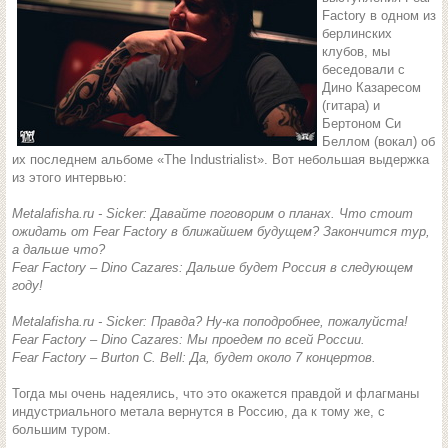
Factory в одном из
берлинских
клубов, мы
беседовали с
Дино Казаресом
(гитара) и
Бертоном Си
Беллом (вокал) об
их последнем альбоме «The Industrialist». Вот небольшая выдержка
из этого интервью:
Metalafisha.ru - Sicker: Давайте поговорим о планах. Что стоит
ожидать от Fear Factory в ближайшем будущем? Закончится тур,
а дальше что?
Fear Factory – Dino Cazares: Дальше будет Россия в следующем
году!
Metalafisha.ru - Sicker: Правда? Ну-ка поподробнее, пожалуйста!
Fear Factory – Dino Cazares: Мы проедем по всей России.
Fear Factory – Burton C. Bell: Да, будет около 7 концертов.
Тогда мы очень надеялись, что это окажется правдой и флагманы
индустриального метала вернутся в Россию, да к тому же, с
большим туром.