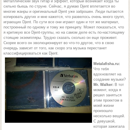
металлический звук гитар и эффект, который возникает когда ты
сильно бьешь по струне. Сейчас, я думаю Djent вплетается во
многие жанры и оригинальный Djent уже заброшен. Люди пытаются
копировать других и мне кажется, что развелось очень много групп,
играющих Djent. По сути все они играют один и тот же материал,
построенный по одному и тому же принципу. Может показаться, что
я критикую все Djent-группы, но на самом деле есть по-настоящему
стоящие экземпляры. Трудно сказать сколько он еще проживет.
Скорее всего он эволюционирует во что-то другое, что в свою
очередь зависит от того, как скоро эта музыка перестанет
классифицироваться как Djent.
Metalafisha.ru:
Что тебя
вдохновляет на
создание музыки?
Mr. Walker:
В тот
момент, когда я
решил заняться
этим проектом в
моей жизни
произошло
несколько вещей.
С девушкой,
которая зажигала