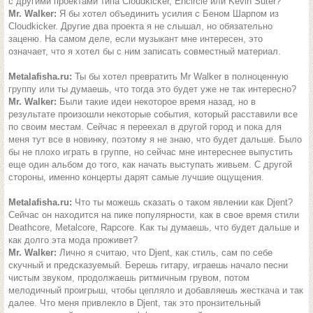
с другими проектами типа Cloudkicker, Encircle или Kevin Suter?
Mr. Walker:
Я бы хотел объединить усилия с Беном Шарпом из
Cloudkicker. Другие два проекта я не слышал, но обязательно
заценю. На самом деле, если музыкант мне интересен, это
означает, что я хотел бы с ним записать совместный материал.
Metalafisha.ru:
Ты бы хотел превратить Mr Walker в полноценную
группу или ты думаешь, что тогда это будет уже не так интересно?
Mr. Walker:
Были такие идеи некоторое время назад, но в
результате произошли некоторые события, который расставили все
по своим местам. Сейчас я переехал в другой город и пока для
меня тут все в новинку, поэтому я не знаю, что будет дальше. Было
бы не плохо играть в группе, но сейчас мне интереснее выпустить
еще один альбом до того, как начать выступать живьем. С другой
стороны, именно концерты дарят самые лучшие ощущения.
Metalafisha.ru:
Что ты можешь сказать о таком явлении как Djent?
Сейчас он находится на пике популярности, как в свое время стили
Deathcore, Metalcore, Rapcore. Как ты думаешь, что будет дальше и
как долго эта мода проживет?
Mr. Walker:
Лично я считаю, что Djent, как стиль, сам по себе
скучный и предсказуемый. Берешь гитару, играешь начало песни
чистым звуком, продолжаешь ритмичным грувом, потом
мелодичный проигрыш, чтобы цепляло и добавляешь жесткача и так
далее. Что меня привлекло в Djent, так это пронзительный