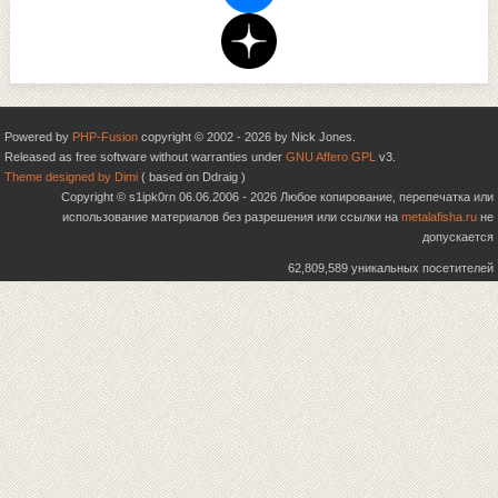
Powered by
PHP-Fusion
copyright © 2002 - 2026 by Nick Jones.
Released as free software without warranties under
GNU Affero GPL
v3.
Theme designed by Dimi
( based on Ddraig )
Copyright © s1ipk0rn 06.06.2006 - 2026 Любое копирование, перепечатка или
использование материалов без разрешения или ссылки на
metalafisha.ru
не
допускается
62,809,589 уникальных посетителей