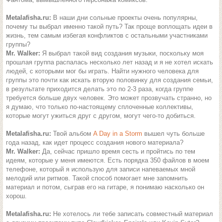
Metalafisha.ru:
В наши дни сольные проекты очень популярны,
почему ты выбрал именно такой путь? Так проще воплощать идеи в
жизнь, тем самым избегая конфликтов с остальными участниками
группы?
Mr. Walker:
Я выбрал такой вид создания музыки, поскольку моя
прошлая группа распалась несколько лет назад и я не хотел искать
людей, с которыми мог бы играть. Найти нужного человека для
группы это почти как искать вторую половинку для создания семьи,
в результате приходится делать это по 2-3 раза, когда группе
требуется больше двух человек. Это может прозвучать странно, но
я думаю, что только по-настоящему сплоченные коллективы,
которые могут ужиться друг с другом, могут чего-то добиться.
Metalafisha.ru:
Твой альбом
A Day in a Storm
вышел чуть больше
года назад, как идет процесс создания нового материала?
Mr. Walker:
Да, сейчас пришло время сесть и пройтись по тем
идеям, которые у меня имеются. Есть порядка 350 файлов в моем
телефоне, который я использую для записи напеваемых мной
мелодий или ритмов. Такой способ помогает мне запомнить
материал и потом, сыграв его на гитаре, я понимаю насколько он
хорош.
Metalafisha.ru:
Не хотелось ли тебе записать совместный материал