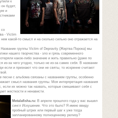
упили к
 он будет,
ее и
астниками
 со
а - Victim
 в нем какой-то смысл и на сколько сильно оно отражается на
Название группы Victim of Depravity (Жертва Порока) мы
тики нашего творчества - зло и грязь современного
отеряли какое-либо значение и жить правильно (даже по
я из-за чего угодно, только не из-за самих себя. В названии
ди если и признают что они не святы, то искренне считают
вой.
е песни с альбома связаны с названием группы, особенно
ажает смысл названия группы. Моя интерпретация названия
ах, если их можно так назвать, которые смешивают себя с
ает жесткости и ненависти.
Metalafisha.ru:
В апреле прошлого года у вас вышел
сингл Искушение. Что это было? Я имею ввиду
пробный штрих или первый шаг к уже тогда
запланированному полноценному релизу?