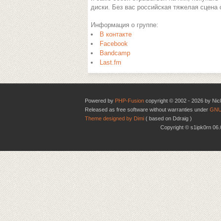
диски. Без вас российская тяжелая сцена 
Информация о группе:
В контакте
Facebook
Bandcamp
Last.fm
Powered by
PHP-Fusion
copyright © 2002 - 2026 by Nic
Released as free software without warranties under
GNU
Theme designed by Dimi
( based on Ddraig )
Copyright © s1ipk0rn 0