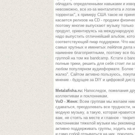
обладать определенными навыками и изво
невозможно, все из-за менталитета и логик
торрентах", к примеру США такое не приня
касается релизов на CD - продажи физиче
поэтому многие выпускают музыку только 
продукт, ориентируясь на международную а
надо выпустить отличнейший альбом, кото
соответствующей пиар поддержки. Что каса
самых крупных и именитых лейблов дела и
наименее благоприятными, поэтому все б
группой на том же bandcamp. Кстати о ba
полные треки, решить для себя стоит ли за
любом популярном аудиоформате. Более то
жалко". Сайтом активно пользуюсь, покуп
мнение - будущее за DIY и цифровой дист
Metalafisha.ru:
Напоследок, пожелания др
коллективам и поклонникам.
VoD - Женя:
Всем группам мы желаем ник
сдаваться, преодолевать все трудности, н
модную музыку, а такую, которая нравитс
вам, не стоять на месте и главное - твори
поклонникам тяжелой музыки мы рекоменд
активно поддерживать группы, ходить на и
и само собой отрываться на них, покупать