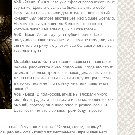
VoD - Женя:
Сингл - это уже сформировавшееся наше
звучание. Цель его выпуска была заявить о себе.
Результаты не заставили долго ждать - наш первый
концерт был разогрев австрийцев Red Square Scenario.
На момент выпуска сингла большинство треков,
которые попали на альбом, были уже готовы.
VoD - Вася:
Излить душу в грубой форме. Так и
получилось наше звучание. Мы сами не ожидали, что
сингл тепло примут, с учетом все большего наплыва
тяжелых групп.
Metalafisha.ru:
Кстати говоря о первом полновесном
релизе, расскажите о нем подробнее. Когда его стоит
ожидать, сколько треков, как проходила запись, есть
ли на нем приглашенные гости из других групп, если
да то кто, если нет, то почему не стали привлекать
никого?
VoD - Вася:
В полноформатник мы вложили много
сил, боли, радости, ненависти и прочих человеческих
эмоций, поэтому он вышел вполне разнообразным.
Есть гости, но это сюрприз, треки будут просто
осыл в вашей музыке и текстах? О чем, зачем, почему?
оящего альбома - конфликт внутреннего мира и внешнего.