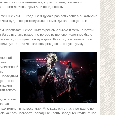
ак много в мире лицемерия, корысти, лжи, эгоизма и
ат слова любовь, дружба и преданность.
 меньше чем 1,5 года, но я думаю раз речь зашла об альбоме
е чем будет сопровождаться выпуск диска - концерты в
ем напечатать небольшим тиражом альбом и мерч, а потом
и бы выпустить видео, но во все вышеперечисленное было
его выходом придется подождать. Кстати у нас накопилось
 шлифуется, так что как соберем достаточную сумму -
еменной
 она
ечественной
ть
. Последним
е, что-то,
западные
яти такого
рупп очень
на нас
 как влияет и на весь мир. Мне кажется у нас уже давно не
ю как раз наоборот - западные клоны западных групп. У нас