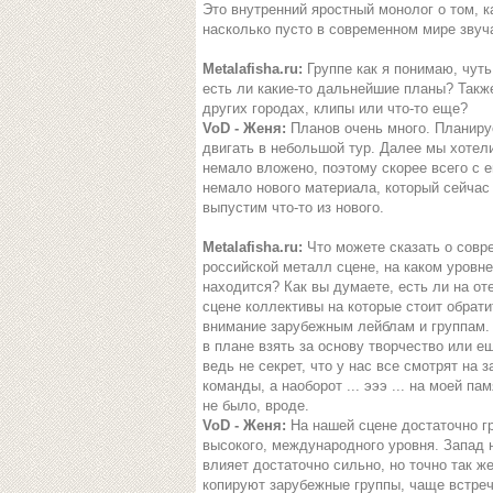
Это внутренний яростный монолог о том, к
насколько пусто в современном мире звуч
Metalafisha.ru:
Группе как я понимаю, чуть
есть ли какие-то дальнейшие планы? Такж
других городах, клипы или что-то еще?
VoD - Женя:
Планов очень много. Планиру
двигать в небольшой тур. Далее мы хотел
немало вложено, поэтому скорее всего с 
немало нового материала, который сейчас
выпустим что-то из нового.
Metalafisha.ru:
Что можете сказать о совр
российской металл сцене, на каком уровне
находится? Как вы думаете, есть ли на от
сцене коллективы на которые стоит обрати
внимание зарубежным лейблам и группам
в плане взять за основу творчество или ещ
ведь не секрет, что у нас все смотрят на 
команды, а наоборот ... эээ ... на моей пам
не было, вроде.
VoD - Женя:
На нашей сцене достаточно г
высокого, международного уровня. Запад 
влияет достаточно сильно, но точно так же
копируют зарубежные группы, чаще встреча