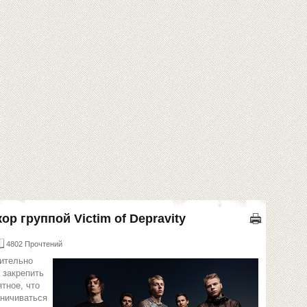
р группой Victim of Depravity
4802 Прочтений
нительно
 закрепить
тное, что
аничиваться