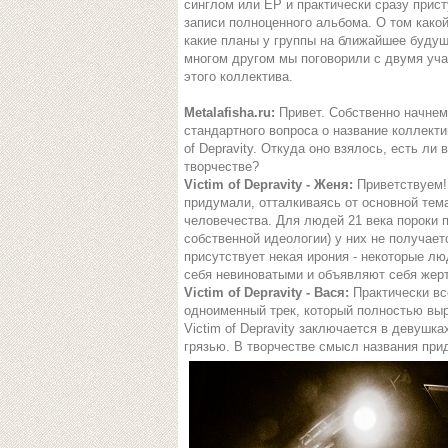
синглом или EP и практически сразу прист
записи полноценного альбома. О том какой
какие планы у группы на ближайшее будущ
многом другом мы поговорили с двумя уч
этого коллектива.
Metalafisha.ru:
Привет. Собственно начнем
стандартного вопроса о название коллектив
of Depravity. Откуда оно взялось, есть ли
творчестве?
Victim of Depravity - Женя:
Приветствуем! 
придумали, отталкиваясь от основной тема
человечества. Для людей 21 века пороки п
собственной идеологии) у них не получаетс
присутствует некая ирония - некоторые лю
себя невиноватыми и объявляют себя жерт
Victim of Depravity - Вася:
Практически вс
одноименный трек, который полностью выр
Victim of Depravity заключается в девушк
грязью. В творчестве смысл названия прид