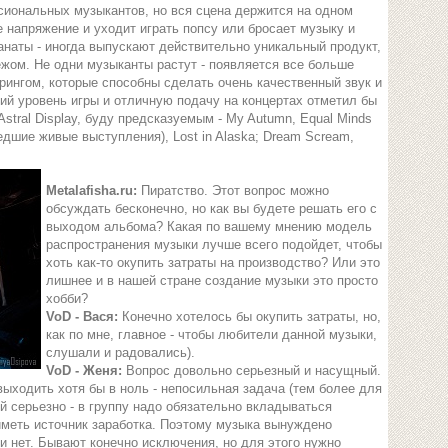
сиональных музыкантов, но вся сцена держится на одном
 напряжение и уходит играть попсу или бросает музыку и
наты - иногда выпускают действительно уникальный продукт,
ежом. Не одни музыканты растут - появляется все больше
ингом, которые способны сделать очень качественный звук и
ий уровень игры и отличную подачу на концертах отметил бы
n, Astral Display, буду предсказуемым - My Autumn, Equal Minds
дшие живые выступления), Lost in Alaska; Dream Scream,
Metalafisha.ru:
Пиратство. Этот вопрос можно
обсуждать бесконечно, но как вы будете решать его с
выходом альбома? Какая по вашему мнению модель
распространения музыки лучше всего подойдет, чтобы
хоть как-то окупить затраты на производство? Или это
лишнее и в нашей стране создание музыки это просто
хобби?
VoD - Вася:
Конечно хотелось бы окупить затраты, но,
как по мне, главное - чтобы любители данной музыки,
слушали и радовались).
VoD - Женя:
Вопрос довольно серьезный и насущный.
ыходить хотя бы в ноль - непосильная задача (тем более для
й серьезно - в группу надо обязательно вкладываться
иметь источник заработка. Поэтому музыка вынуждено
и нет. Бывают конечно исключения, но для этого нужно