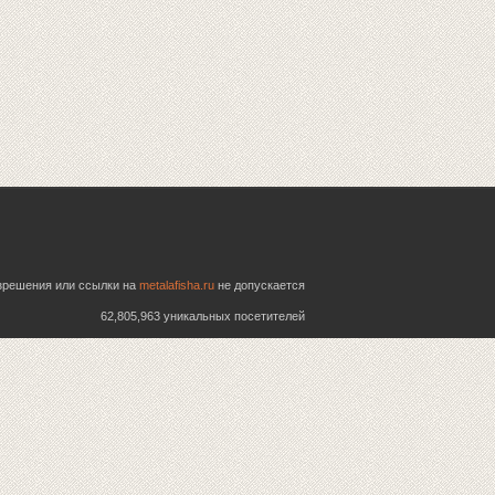
азрешения или ссылки на
metalafisha.ru
не допускается
62,805,963 уникальных посетителей