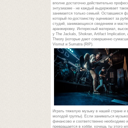
вполне достаточно действительно профес
энтузиазме - не каждый выдерживает такое
занимается только семьей. Оставшиеся фа
который по-достоинству оценивают за руб
студий, занимающихся сведением и мастер
аранжировку. Интересный материал, высок
у The Jackals, Shokran, Artifact Implicatio
Theory (которые дают совершенно сумасше
Vismut и Sumatra (RIP).
Играть тяжелую музыку в нашей стране и в
молодой группы). Если заниматься музыко
финансово и соответственно необходимо 
превращается в хобби, хочешь ты этого ил