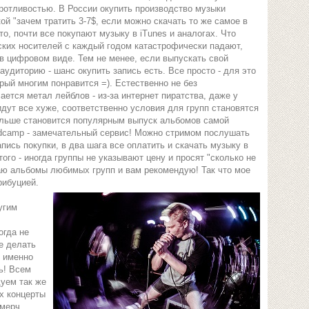
ротливостью. В России окупить производство музыки
ой "зачем тратить 3-7$, если можно скачать то же самое в
то, почти все покупают музыку в iTunes и аналогах. Что
ских носителей с каждый годом катастрофически падают,
в цифровом виде. Тем не менее, если выпускать свой
удиторию - шанс окупить запись есть. Все просто - для это
рый многим понравится =). Естественно не без
ется метал лейблов - из-за интернет пиратства, даже у
дут все хуже, соответственно условия для групп становятся
ольше становится популярным выпуск альбомов самой
ndcamp - замечательный сервис! Можно стримом послушать
пись покупки, в два шага все оплатить и скачать музыку в
го - иногда группы не указывают цену и просят "сколько не
аю альбомы любимых групп и вам рекомендую! Так что мое
рибуцией.
угим
огда не
е делать
я именно
ть! Всем
уем так же
х концерты
 мерч,