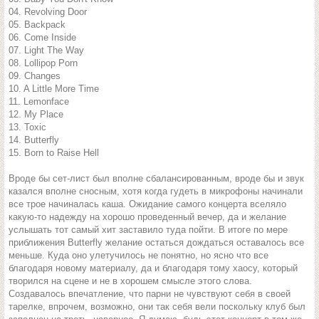
04. Revolving Door
05. Backpack
06. Come Inside
07. Light The Way
08. Lollipop Porn
09. Changes
10. A Little More Time
11. Lemonface
12. My Place
13. Toxic
14. Butterfly
15. Born to Raise Hell
Вроде бы сет-лист был вполне сбалансированным, вроде бы и звук
казался вполне сносным, хотя когда гудеть в микрофоны начинали
все трое начиналась каша. Ожидание самого концерта вселяло
какую-то надежду на хорошо проведенный вечер, да и желание
услышать тот самый хит заставило туда пойти. В итоге по мере
приближения Butterfly желание остаться дождаться оставалось все
меньше. Куда оно улетучилось не понятно, но ясно что все
благодаря новому материалу, да и благодаря тому хаосу, который
творился на сцене и не в хорошем смысле этого слова.
Создавалось впечатление, что парни не чувствуют себя в своей
тарелке, впрочем, возможно, они так себя вели поскольку клуб был