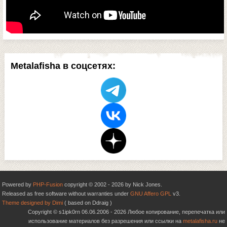
Metalafisha в соцсетях:
Powered by
PHP-Fusion
copyright © 2002 - 2026 by Nick Jones.
Released as free software without warranties under
GNU Affero GPL
v3.
Theme designed by Dimi
( based on Ddraig )
Copyright © s1ipk0rn 06.06.2006 - 2026 Любое копирование, перепечатка или
использование материалов без разрешения или ссылки на
metalafisha.ru
не