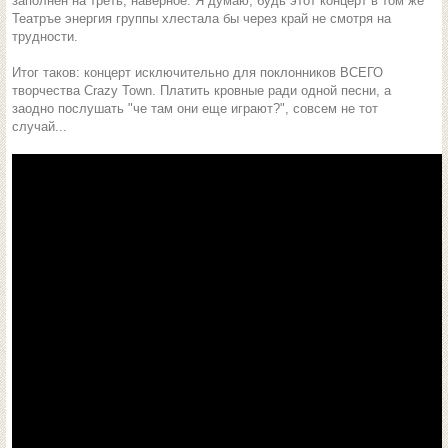
заполнен на треть, наверное. Я думаю, будь этот концерт в том же
Театръе энергия группы хлестала бы через край не смотря на
трудности.
Итог таков: концерт исключительно для поклонников ВСЕГО
творчества Crazy Town. Платить кровные ради одной песни, а
заодно послушать "че там они еще играют?", совсем не тот
случай...