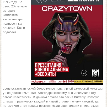
1995 году. За
свою 20-летнюю
историю
коллектив
выпустил три
полноценных
альбома. Как и
подобает
среднестатистической более-менее популярной заморской команды
у нее должен быть хит, благодаря которому она и получила эту
самую известность. В данном случае это песня Butterfly, которую
слышал практически каждый в нашей стране, почему каждый, да
потому что в тот период времени были еще палатки с пиратскими