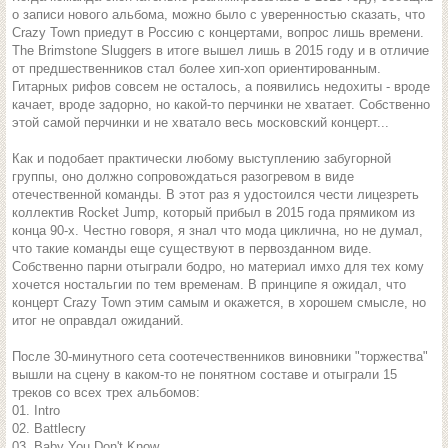
о записи нового альбома, можно было с уверенностью сказать, что
Crazy Town приедут в Россию с концертами, вопрос лишь времени.
The Brimstone Sluggers в итоге вышел лишь в 2015 году и в отличие
от предшественников стал более хип-хоп ориентированным.
Гитарных рифов совсем не осталось, а появились недохиты - вроде
качает, вроде задорно, но какой-то перчинки не хватает. Собственно
этой самой перчинки и не хватало весь московский концерт...
Как и подобает практически любому выступлению забугорной
группы, оно должно сопровождаться разогревом в виде
отечественной команды. В этот раз я удостоился чести лицезреть
коллектив Rocket Jump, который прибыл в 2015 года прямиком из
конца 90-х. Честно говоря, я знал что мода циклична, но не думал,
что такие команды еще существуют в первозданном виде.
Собственно парни отыграли бодро, но материал имхо для тех кому
хочется ностальгии по тем временам. В принципе я ожидал, что
концерт Crazy Town этим самым и окажется, в хорошем смысле, но
итог не оправдал ожиданий.
После 30-минутного сета соотечественников виновники "торжества"
вышли на сцену в каком-то не понятном составе и отыграли 15
треков со всех трех альбомов:
01. Intro
02. Battlecry
03. Baby You Don't Know