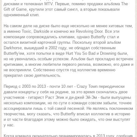
дисками и телеканал MTV. Первые, помимо продажи альбома The
Gift of Game, крутили этот самый сингл, а вторые показывали
одноименный клип.
На самом деле на диске было еще несколько не менее хитовых тем,
а именно Toxic, Darkside и конечно же Revolving Door. Все эти
композиции сопровождались клипами, однако Butterfly стал и
остался визитной карточкой группы. Поскольку второй альбом
Darkhorse, вышедший в 2002 году, не обладал собственным
Butterfly'ем, хотя попытки в виде Hurt You So Bad и Drowning были,
но не увенчались особым успехом. Альбом был прохладно встречен
критиками, а многие любители первого релиза, возможно, его даже и
не восприняли. Собственно спустя год коллектив временно
прекратил свою деятельность.
Период с 2003 по 2013 - почти 10 лет - Crazy Town периодически
давали концерты у себя на родине, за это время скончались двое
участников - гитарист Раст Эпик и ди-джей Эй-Эм - были выпущены
несколько композиции, но по сути о команде совсем забыли, точнее
ассоциировали лишь с той самой песенкой. Не являясь поклонником
творчества, могу сказать, что Butterfly вписал коллектив в историю
и от части благодаря этому можно было ожидать, что они выступят
у нас.
Когда команда окончательно реанимировалась в 2013 году, сообщив