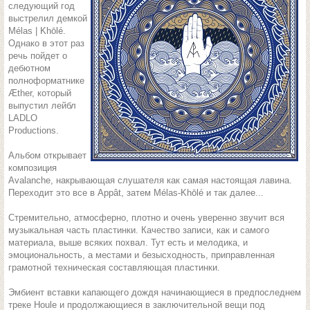
следующий год
выстрелил демкой
Mélas | Khōlé.
Однако в этот раз
речь пойдет о
дебютном
полноформатнике
Æther, который
выпустил лейбл
LADLO
Productions.
Альбом открывает
композиция
Avalanche, накрывающая слушателя как самая настоящая лавина.
Переходит это все в Appât, затем Mélas-Khōlé и так далее...
Стремительно, атмосферно, плотно и очень уверенно звучит вся
музыкальная часть пластинки. Качество записи, как и самого
материала, выше всяких похвал. Тут есть и мелодика, и
эмоциональность, а местами и безысходность, приправленная
грамотной техническая составляющая пластинки.
Эмбиент вставки капающего дождя начинающиеся в предпоследнем
треке Houle и продолжающиеся в заключительной вещи под