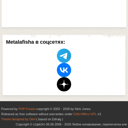
Metalafisha в соцсетях:
Powered by
PHP-Fusion
copyright © 2002 - 2026 by Nick Jones.
Released as free software without warranties under
GNU Affero GPL
v3.
Theme designed by Dimi
( based on Ddraig )
Copyright © s1ipk0rn 06.06.2006 - 2026 Любое копирование, перепечатка или