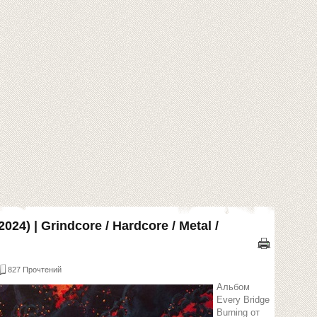
2024) | Grindcore / Hardcore / Metal /
827 Прочтений
Альбом
Every Bridge
Burning от