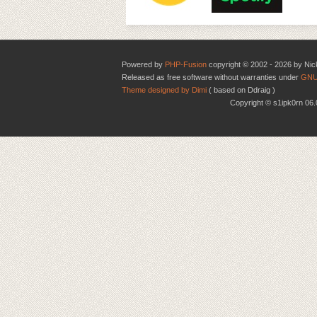
Powered by
PHP-Fusion
copyright © 2002 - 2026 by Nic
Released as free software without warranties under
GNU
Theme designed by Dimi
( based on Ddraig )
Copyright © s1ipk0rn 0