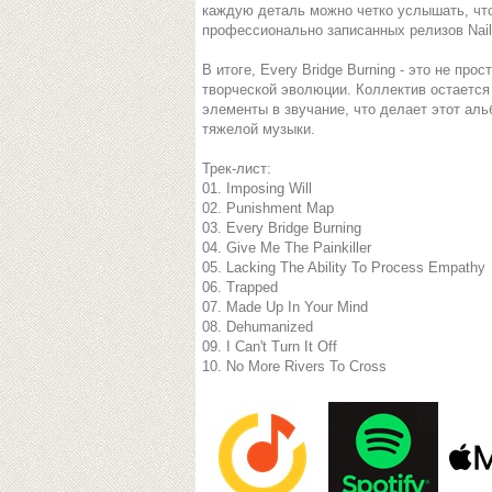
каждую деталь можно четко услышать, что
профессионально записанных релизов Nail
В итоге, Every Bridge Burning - это не про
творческой эволюции. Коллектив остается
элементы в звучание, что делает этот ал
тяжелой музыки.
Трек-лист:
01. Imposing Will
02. Punishment Map
03. Every Bridge Burning
04. Give Me The Painkiller
05. Lacking The Ability To Process Empathy
06. Trapped
07. Made Up In Your Mind
08. Dehumanized
09. I Can't Turn It Off
10. No More Rivers To Cross