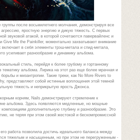
 группы после восьмилетнего молчания, демонстрируя все
агрессию, яростную энергию и дикую тяжесть. С первых
ой звуковой атакой, в которой сочетаются павервайленс и
l и Give Me the Painkiller, моментально захватывают внимание
к включает в себя элементы трэш-метала и спид-метала,
то усиливает разнообразие и динамику альбома.
вокальный стиль, перейдя к более грубому и гортанному
в тематику альбома. Лирика на этот раз еще более мрачная и
орьбы и мизантропии. Такие треки, как No More Rivers to
pathy, представляют собой истинные воплощения этой темной
альную тяжесть и неприкрытую ярость Джонса.
корным корням, Nails демонстрируют стремление к
вине альбома. Здесь появляются медленные, но мощные
 композициям дополнительную глубину и разнообразие. Это
итию, не теряя при этом своей жестокой и бескомпромиссной
 его работа позволила достичь идеального баланса между
лся тяжелым и насыщенным, но при этом не перегруженным -