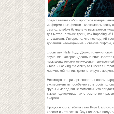
представляет собой яростное возвращение
их фирменные фишки - бескомпромиссную 
секунд альбом буквально взрывается мощн
дэт-метал, а такие треки, как Imposing Wil
слушателя. Интересно, что последний тре
добавляя неожиданные и свежие риффы, ч
фронтмен Nails Тодд Джонс изменил свой 
звучанию, которое идеально вписывается 
насыщена темами отчуждения, внутренней б
Cross и Lacking the Ability to Process Em
лирической линии, демонстрируя эмоцион
Несмотря на приверженность к своим хард
экспериментам, особенно во второй поло
грувы и мелодичные моменты, что придает
также подчеркивает их стремление к разв
энергии.
Продюсером альбома стал Курт Баллоу, и
хаосом и четкостью. Звук альбома получи