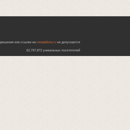
азрешения или ссылки на
metalafisha.ru
не допускается
62,797,872 уникальных посетителей