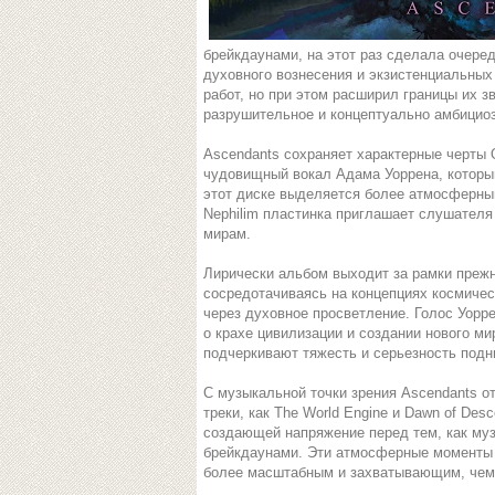
брейкдаунами, на этот раз сделала очере
духовного вознесения и экзистенциальных
работ, но при этом расширил границы их 
разрушительное и концептуально амбициоз
Ascendants сохраняет характерные черты
чудовищный вокал Адама Уоррена, которы
этот диске выделяется более атмосферным
Nephilim пластинка приглашает слушателя
мирам.
Лирически альбом выходит за рамки прежн
сосредотачиваясь на концепциях космичес
через духовное просветление. Голос Уорр
о крахе цивилизации и создании нового ми
подчеркивают тяжесть и серьезность под
С музыкальной точки зрения Ascendants о
треки, как The World Engine и Dawn of De
создающей напряжение перед тем, как м
брейкдаунами. Эти атмосферные моменты
более масштабным и захватывающим, чем