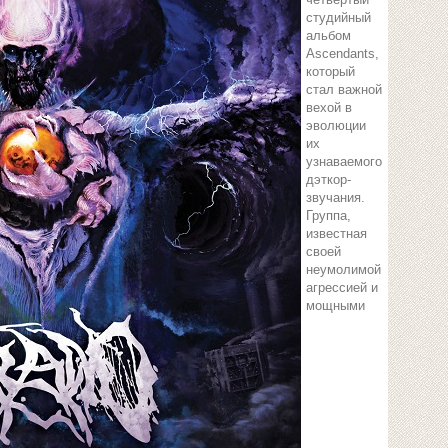
студийный
альбом
Ascendants,
который
стал важной
вехой в
эволюции
их
узнаваемого
дэткор-
звучания.
Группа,
известная
своей
неумолимой
агрессией и
мощными