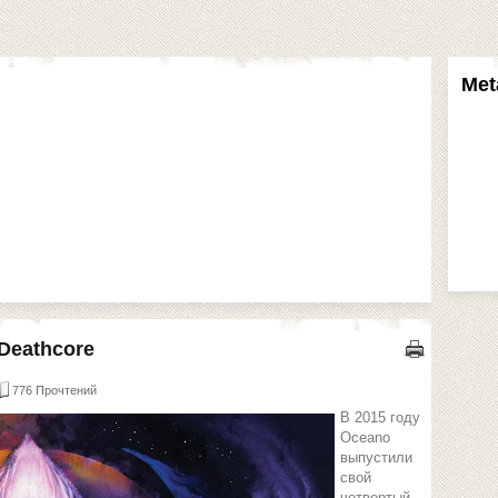
Met
 Deathcore
776 Прочтений
В 2015 году
Oceano
выпустили
свой
четвертый