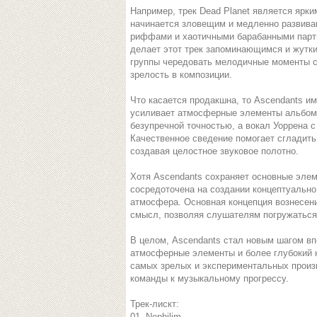
Например, трек Dead Planet является ярк
начинается зловещим и медленно развива
риффами и хаотичными барабанными парт
делает этот трек запоминающимся и жутки
группы чередовать мелодичные моменты с 
зрелость в композиции.
Что касается продакшна, то Ascendants им
усиливает атмосферные элементы альбома.
безупречной точностью, а вокал Уоррена с
Качественное сведение помогает сглади
создавая целостное звуковое полотно.
Хотя Ascendants сохраняет основные элем
сосредоточена на создании концептуально 
атмосфера. Основная концепция вознесени
смысл, позволяя слушателям погружаться 
В целом, Ascendants стал новым шагом вп
атмосферные элементы и более глубокий к
самых зрелых и экспериментальных произ
команды к музыкальному прогрессу.
Трек-лискт:
01. Nephilim