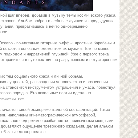
дной шаг вперед, добавив в музыку темы космического ужаса,
 страхов. Альбом вобрал в себя все лучшее из предыдущих
звучания, превратившись в нечто одновременно
ное.
 Oceano - пониженные гитарные риффы, яростные барабаны и
й остается основным элементом их музыки. Тем не менее
 подходом и нарративной глубиной. Уже с первого трека
 отправиться в путешествие по разрушенным и потусторонним
их тем социального краха и личной борьбы,
ких сущностей, развращения человечества и вознесения
ена становится инструментом устрашения и ужаса, повествуя
рового порядка. Его вокальные партии идеально
нимаемых тем.
тличается своей экспериментальной составляющей. Такие
scent, наполнены кинематографической атмосферой,
узыкальное содержимое разбавляется привычными мощными
 добавляют ощущение тревожного ожидания, делая альбом
 обычные дэткор релизы.