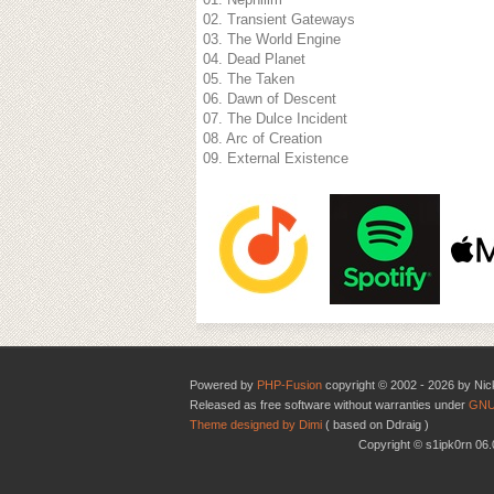
02. Transient Gateways
03. The World Engine
04. Dead Planet
05. The Taken
06. Dawn of Descent
07. The Dulce Incident
08. Arc of Creation
09. External Existence
Powered by
PHP-Fusion
copyright © 2002 - 2026 by Nic
Released as free software without warranties under
GNU
Theme designed by Dimi
( based on Ddraig )
Copyright © s1ipk0rn 0