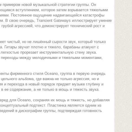
им примером новой музыкальной стратегии группы. Он
ющимся вступлением, которое затем взрывается тяжелыми
иями. Постоянное ощущение надвигающейся катастрофы
м. В свою очередь, Transient Gateways иллюстрирует умение
грубой агрессией, что демонстрирует технический рост и
еет чистый, но не лишённый сырости звук, который только
 Гитары звучат плотно и тяжело, барабаны атакуют с
 легкостью прорезает инструментальную стену звука.
ть переходы между мелодичными и тяжелыми моментами,
енты фирменного стиля Oceano, группа в первую очередь
цельного альбома, где важна не только агрессия, но и
я и перехода в новый порядок придает музыке глубину и
в ее содержание, а не только в мощь и тяжесть звука.
еред для Oceano, сохраняя их мощь и тяжесть, но добавляя
онцептуальный подтекст. Пластинка является одним из
ведений в дискографии группы, подтверждая готовность