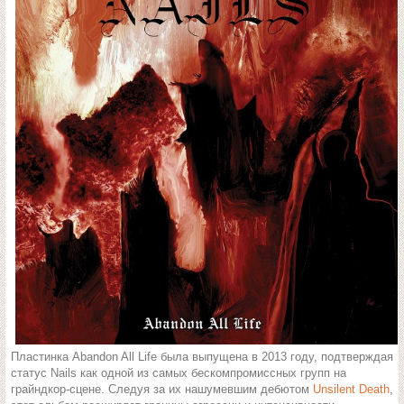
Пластинка Abandon All Life была выпущена в 2013 году, подтверждая
статус Nails как одной из самых бескомпромиссных групп на
грайндкор-сцене. Следуя за их нашумевшим дебютом
Unsilent Death
,