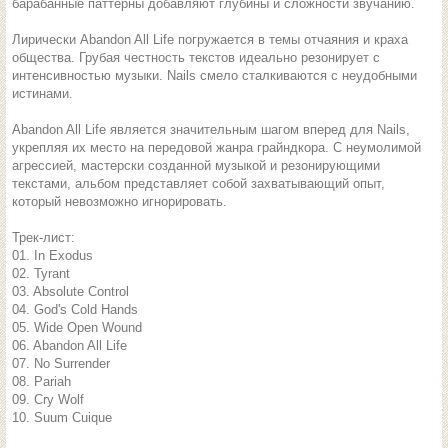
барабанные паттерны добавляют глубины и сложности звучанию.
Лирически Abandon All Life погружается в темы отчаяния и краха
общества. Грубая честность текстов идеально резонирует с
интенсивностью музыки. Nails смело сталкиваются с неудобными
истинами.
Abandon All Life является значительным шагом вперед для Nails,
укрепляя их место на передовой жанра грайндкора. С неумолимой
агрессией, мастерски созданной музыкой и резонирующими
текстами, альбом представляет собой захватывающий опыт,
который невозможно игнорировать.
Трек-лист:
01. In Exodus
02. Tyrant
03. Absolute Control
04. God's Cold Hands
05. Wide Open Wound
06. Abandon All Life
07. No Surrender
08. Pariah
09. Cry Wolf
10. Suum Cuique