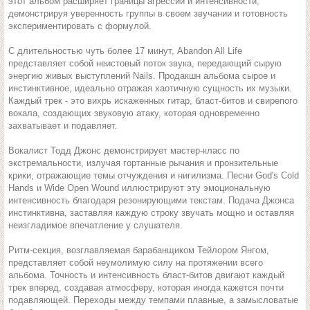
этот альбом расширяет границы агрессии и интенсивности,
демонстрируя уверенность группы в своем звучании и готовность
экспериментировать с формулой.
С длительностью чуть более 17 минут, Abandon All Life
представляет собой неистовый поток звука, передающий сырую
энергию живых выступлений Nails. Продакшн альбома сырое и
инстинктивное, идеально отражая хаотичную сущность их музыки.
Каждый трек - это вихрь искаженных гитар, бласт-битов и свирепого
вокала, создающих звуковую атаку, которая одновременно
захватывает и подавляет.
Вокалист Тодд Джонс демонстрирует мастер-класс по
экстремальности, излучая гортанные рычания и пронзительные
крики, отражающие темы отчуждения и нигилизма. Песни God's Cold
Hands и Wide Open Wound иллюстрируют эту эмоциональную
интенсивность благодаря резонирующими текстам. Подача Джонса
инстинктивна, заставляя каждую строку звучать мощно и оставляя
неизгладимое впечатление у слушателя.
Ритм-секция, возглавляемая барабанщиком Тейлором Янгом,
представляет собой неумолимую силу на протяжении всего
альбома. Точность и интенсивность бласт-битов двигают каждый
трек вперед, создавая атмосферу, которая иногда кажется почти
подавляющей. Переходы между темпами плавные, а замысловатые