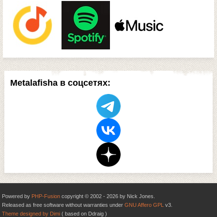
Metalafisha в соцсетях:
Powered by
PHP-Fusion
copyright © 2002 - 2026 by Nick Jones.
Released as free software without warranties under
GNU Affero GPL
v3.
Theme designed by Dimi
( based on Ddraig )