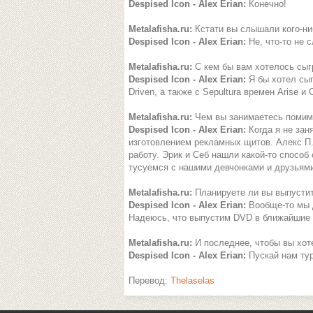
Despised Icon - Alex Erian:
Конечно!
Metalafisha.ru:
Кстати вы слышали кого-ни
Despised Icon - Alex Erian:
Не, что-то не 
Metalafisha.ru:
С кем бы вам хотелось сыг
Despised Icon - Alex Erian:
Я бы хотел сыгр
Driven, а также с Sepultura времен Arise и
Metalafisha.ru:
Чем вы занимаетесь помим
Despised Icon - Alex Erian:
Когда я не зан
изготовлением рекламных щитов. Алекс П.
работу. Эрик и Себ нашли какой-то способ
тусуемся с нашими девчонками и друзьями
Metalafisha.ru:
Планируете ли вы выпустит
Despised Icon - Alex Erian:
Вообще-то мы д
Надеюсь, что выпустим DVD в ближайшие 
Metalafisha.ru:
И последнее, чтобы вы хот
Despised Icon - Alex Erian:
Пускай нам тур
Перевод:
Thelaselas