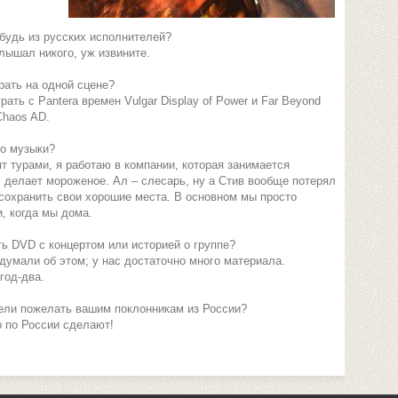
будь из русских исполнителей?
слышал никого, уж извините.
рать на одной сцене?
ать с Pantera времен Vulgar Display of Power и Far Beyond
 Chaos AD.
о музыки?
ят турами, я работаю в компании, которая занимается
 делает мороженое. Ал – слесарь, ну а Стив вообще потерял
 сохранить свои хорошие места. В основном мы просто
, когда мы дома.
ь DVD с концертом или историей о группе?
умали об этом; у нас достаточно много материала.
год-два.
ели пожелать вашим поклонникам из России?
 по России сделают!