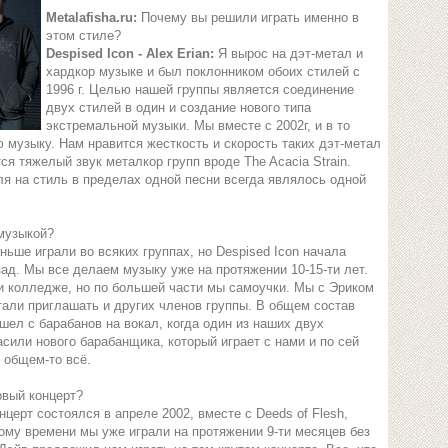
Metalafisha.ru:
Почему вы решили играть именно в
этом стиле?
Despised Icon - Alex Erian:
Я вырос на дэт-метал и
хардкор музыке и был поклонником обоих стилей с
1996 г. Целью нашей группы является соединение
двух стилей в один и создание нового типа
экстремальной музыки. Мы вместе с 2002г, и в то
 музыку. Нам нравится жесткость и скорость таких дэт-метал
тся тяжелый звук металкор групп вроде The Acacia Strain.
я на стиль в пределах одной песни всегда являлось одной
музыкой?
ньше играли во всяких группах, но Despised Icon начала
ад. Мы все делаем музыку уже на протяжении 10-15-ти лет.
 и колледже, но по большей части мы самоучки. Мы с Эриком
тали приглашать и других членов группы. В общем состав
ешел с барабанов на вокал, когда один из наших двух
сили нового барабанщика, который играет с нами и по сей
в общем-то всё.
рвый концерт?
церт состоялся в апреле 2002, вместе с Deeds of Flesh,
 тому времени мы уже играли на протяжении 9-ти месяцев без