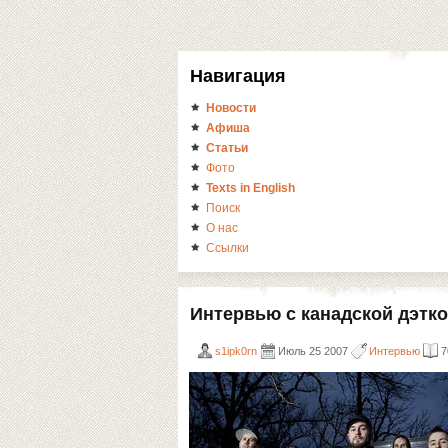
Навигация
Новости
Афиша
Статьи
Фото
Texts in English
Поиск
О нас
Ссылки
Интервью с канадской дэткор
s1ipk0rn
Июль 25 2007
Интервью
7