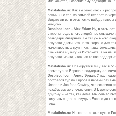
мне кажется, название ему подходит как л
Metalafisha.ru:
Как вы относитесь к распр
ваших и не только записей бесплатно чере
Видите ли вы в этом какие-нибудь плюсы 
минусы?
Despised Icon - Alex Erian:
Ну, в этом ест
стороны, ведь много людей нас слышало 
благодаря Интернету. Не так уж много лю
покупают диски, что не так хорошо для та
малоизвестных групп, как наша. Большинс
скачивают музыку из Интернета, а на наши
покупают майки, чтоб как-то нас поддержа
Metalafisha.ru:
Планируется ли у вас в бл
время тур по Европе в поддержку альбом
Despised Icon - Алекс Эриан:
У нас недав
состоялся тур по Европе в первый раз вме
Unearth и Job for a Cowboy, что оставило п
незабываемые впечатления. В Европе совс
другому – не так, как дома. Мы сейчас пы
замутить еще что-нибудь в Европе до конц
года.
Metalafisha.ru:
Не желаете заглянуть в Ро