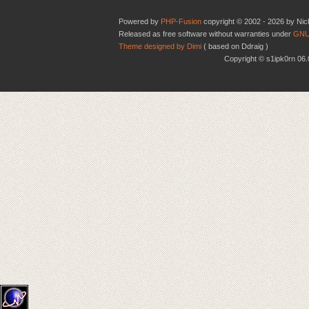
Powered by
PHP-Fusion
copyright © 2002 - 2026 by Nic
Released as free software without warranties under
GNU
Theme designed by Dimi
( based on Ddraig )
Copyright © s1ipk0rn 0