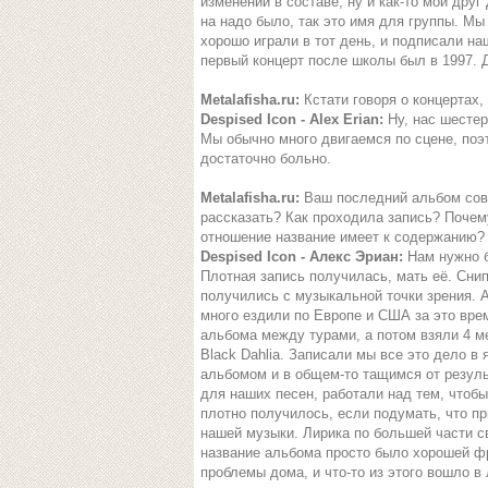
изменений в составе, ну и как-то мой друг
на надо было, так это имя для группы. Мы
хорошо играли в тот день, и подписали на
первый концерт после школы был в 1997. 
Metalafisha.ru:
Кстати говоря о концертах,
Despised Icon - Alex Erian:
Ну, нас шестер
Мы обычно много двигаемся по сцене, поэт
достаточно больно.
Metalafisha.ru:
Ваш последний альбом совс
рассказать? Как проходила запись? Почем
отношение название имеет к содержанию?
Despised Icon - Алекс Эриан:
Нам нужно бы
Плотная запись получилась, мать её. Снип
получились с музыкальной точки зрения. А
много ездили по Европе и США за это врем
альбома между турами, а потом взяли 4 ме
Black Dahlia. Записали мы все это дело в
альбомом и в общем-то тащимся от резуль
для наших песен, работали над тем, чтобы
плотно получилось, если подумать, что п
нашей музыки. Лирика по большей части с
название альбома просто было хорошей ф
проблемы дома, и что-то из этого вошло 