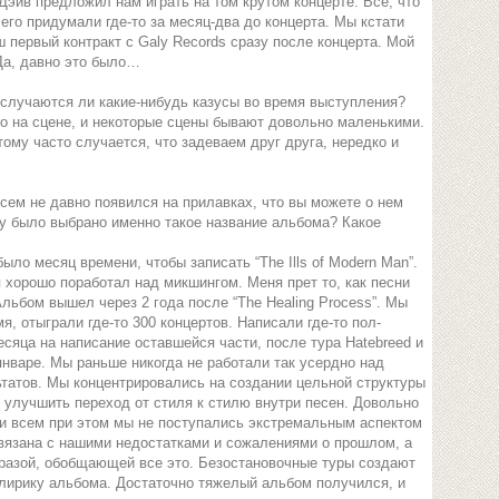
 Дэйв предложил нам играть на том крутом концерте. Все, что
 его придумали где-то за месяц-два до концерта. Мы кстати
ш первый контракт с Galy Records сразу после концерта. Мой
Да, давно это было…
 случаются ли какие-нибудь казусы во время выступления?
о на сцене, и некоторые сцены бывают довольно маленькими.
ому часто случается, что задеваем друг друга, нередко и
ем не давно появился на прилавках, что вы можете о нем
у было выбрано именно такое название альбома? Какое
ло месяц времени, чтобы записать “The Ills of Modern Man”.
 хорошо поработал над микшингом. Меня прет то, как песни
льбом вышел через 2 года после “The Healing Process”. Мы
я, отыграли где-то 300 концертов. Написали где-то пол-
сяца на написание оставшейся части, после тура Hatebreed и
 январе. Мы раньше никогда не работали так усердно над
татов. Мы концентрировались на создании цельной структуры
 улучшить переход от стиля к стилю внутри песен. Довольно
ри всем при этом мы не поступались экстремальным аспектом
вязана с нашими недостатками и сожалениями о прошлом, а
разой, обобщающей все это. Безостановочные туры создают
в лирику альбома. Достаточно тяжелый альбом получился, и