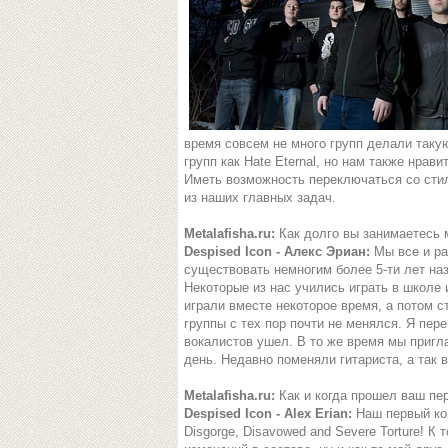
время совсем не много групп делали такую
групп как Hate Eternal, но нам также нрави
Иметь возможность переключаться со стил
из наших главных задач.
Metalafisha.ru:
Как долго вы занимаетесь 
Despised Icon - Алекс Эриан:
Мы все и ра
существовать немногим более 5-ти лет наз
Некоторые из нас учились играть в школе
играли вместе некоторое время, а потом с
группы с тех пор почти не менялся. Я пер
вокалистов ушел. В то же время мы пригла
день. Недавно поменяли гитариста, а так 
Metalafisha.ru:
Как и когда прошел ваш пе
Despised Icon - Alex Erian:
Наш первый кон
Disgorge, Disavowed and Severe Torture! К