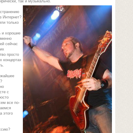
ирически, так и музыкально.
остранению
з Интернет?
или только
ь и хорошие
именно
дей сейчас
ких
тво просто
х концертах
ть.
ижайшее
а?
но
сте с
росто
ем все по-
таемся
а этого
ссию?