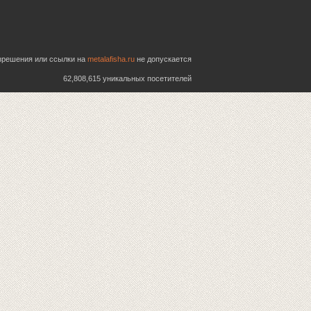
азрешения или ссылки на
metalafisha.ru
не допускается
62,808,615 уникальных посетителей