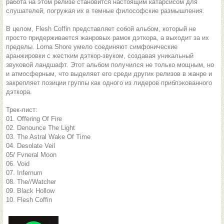
работа на этом релизе становится настоящим катарсисом для
слушателей, погружая их в темные философские размышления.
В целом, Flesh Coffin представляет собой альбом, который не
просто придерживается жанровых рамок дэткора, а выходит за их
пределы. Lorna Shore умело соединяют симфонические
аранжировки с жестким дэткор-звуком, создавая уникальный
звуковой ландшафт. Этот альбом получился не только мощным, но
и атмосферным, что выделяет его среди других релизов в жанре и
закрепляет позиции группы как одного из лидеров приблэкованного
дэткора.
Трек-лист:
01. Offering Of Fire
02. Denounce The Light
03. The Astral Wake Of Time
04. Desolate Veil
05/ Fvneral Moon
06. Void
07. Infernum
08. The//Watcher
09. Black Hollow
10. Flesh Coffin