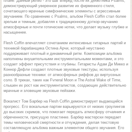
плане. Данный релиз - это шаг вперед после их дебютника Psalms,
демонстрирующий уверенное развитие их фирменного стиля,
сочетающего мрачные симфонические элементы с агрессивным
звучанием. По сравнению с Psalms, альбом Flesh Coffin стал более
зрелым и темным, добавляя к традиционному дэткор-звучанию
атмосферные и почти готические нотки, что делает музыку глубже и
насыщеннее.
Flesh Coffin впечатляет сочетанием интенсивных гитарных партий и
техникой барабанщика Остина Арчи, который неустанно
поддерживает плотный и динамичный ритм. Композиции альбома
наполнены внушительными инструментальными моментами, и это
создает эффект присутствия и глубины. Гитаристы Адам Ди Микко и
Коннор Дефли создают плотные звуковые текстуры, используя
разнообразные техники: от атмосферных риффов до виртуозных
соло. В треках, таких как Fvneral Moon и The Astral Wake of Time,
слышен их рост как инструменталистов, создающих действительно
мрачные и зловещие звуковые пейзажи.
Вокалист Том Барбер на Flesh Coffin демонстрирует выдающийся
прогресс. Его вокальные партии варьируются от низких гроулингов
до высоких скримов, что помогает передать атмосферу отчаяния и
обреченности, присущую пластинке. Барбер мастерски передает
темы человеческой смертности и отчуждения, делая текстовую
составляющую альбома важным элементом общего звучания. Его