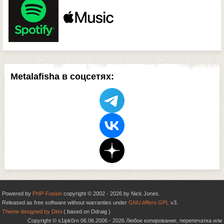
Metalafisha в соцсетях:
Powered by
PHP-Fusion
copyright © 2002 - 2026 by Nick Jones.
Released as free software without warranties under
GNU Affero GPL
v3.
Theme designed by Dimi
( based on Ddraig )
Copyright © s1ipk0rn 06.06.2006 - 2026 Любое копирование, перепечатка или