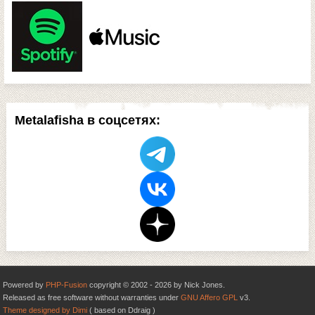
Metalafisha в соцсетях:
Powered by
PHP-Fusion
copyright © 2002 - 2026 by Nick Jones.
Released as free software without warranties under
GNU Affero GPL
v3.
Theme designed by Dimi
( based on Ddraig )