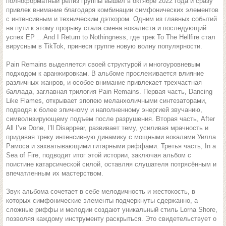
полноформатный релиз группы вышел в октябре 2022 года и сразу
привлек внимание благодаря комбинации симфонических элементов
с интенсивным и техническим дэткором. Одним из главных событий
на пути к этому прорыву стала смена вокалиста и последующий
успех ЕР …And I Return to Nothingness, где трек To The Hellfire стал
вирусным в TikTok, принеся группе новую волну популярности.
Pain Remains выделяется своей структурой и многоуровневым
подходом к аранжировкам. В альбоме прослеживается влияние
различных жанров, и особое внимание привлекает трехчастная
баллада, заглавная трилогия Pain Remains. Первая часть, Dancing
Like Flames, открывает эпопею меланхоличными синтезаторами,
подводя к более эпичному и наполненному энергией звучанию,
символизирующему подъем после разрушения. Вторая часть, After
All I’ve Done, I’ll Disappear, развивает тему, усиливая мрачность и
придавая треку интенсивную динамику с мощными вокалами Уилла
Рамоса и захватывающими гитарными риффами. Третья часть, In a
Sea of Fire, подводит итог этой истории, заключая альбом с
поистине катарсической силой, оставляя слушателя потрясённым и
впечатленным их мастерством.
Звук альбома сочетает в себе мелодичность и жестокость, в
которых симфонические элементы подчеркнуты сдержанно, а
сложные риффы и мелодии создают уникальный стиль Lorna Shore,
позволяя каждому инструменту раскрыться. Это свидетельствует о