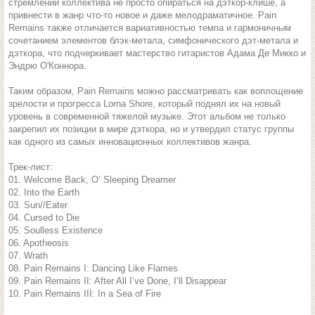
стремлении коллектива не просто опираться на дэткор-клише, а
привнести в жанр что-то новое и даже мелодраматичное. Pain
Remains также отличается вариативностью темпа и гармоничным
сочетанием элементов блэк-метала, симфонического дэт-метала и
дэткора, что подчеркивает мастерство гитаристов Адама Де Микко и
Эндрю О'Коннора.
Таким образом, Pain Remains можно рассматривать как воплощение
зрелости и прогресса Lorna Shore, который поднял их на новый
уровень в современной тяжелой музыке. Этот альбом не только
закрепил их позиции в мире дэткора, но и утвердил статус группы
как одного из самых инновационных коллективов жанра.
Трек-лист:
01. Welcome Back, O’ Sleeping Dreamer
02. Into the Earth
03. Sun//Eater
04. Cursed to Die
05. Soulless Existence
06. Apotheosis
07. Wrath
08. Pain Remains I: Dancing Like Flames
09. Pain Remains II: After All I’ve Done, I’ll Disappear
10. Pain Remains III: In a Sea of Fire