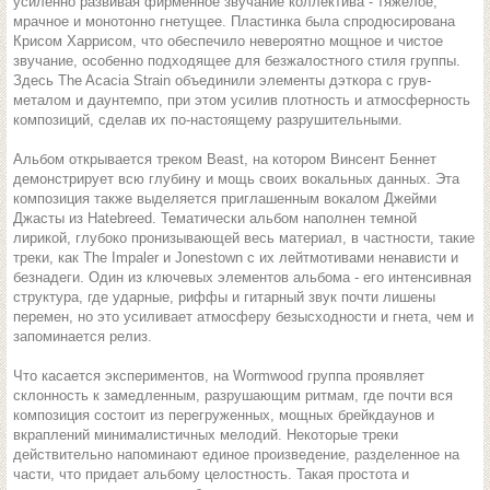
усиленно развивая фирменное звучание коллектива - тяжелое,
мрачное и монотонно гнетущее. Пластинка была спродюсирована
Крисом Харрисом, что обеспечило невероятно мощное и чистое
звучание, особенно подходящее для безжалостного стиля группы.
Здесь The Acacia Strain объединили элементы дэткора с грув-
металом и даунтемпо, при этом усилив плотность и атмосферность
композиций, сделав их по-настоящему разрушительными.
Альбом открывается треком Beast, на котором Винсент Беннет
демонстрирует всю глубину и мощь своих вокальных данных. Эта
композиция также выделяется приглашенным вокалом Джейми
Джасты из Hatebreed. Тематически альбом наполнен темной
лирикой, глубоко пронизывающей весь материал, в частности, такие
треки, как The Impaler и Jonestown с их лейтмотивами ненависти и
безнадеги. Один из ключевых элементов альбома - его интенсивная
структура, где ударные, риффы и гитарный звук почти лишены
перемен, но это усиливает атмосферу безысходности и гнета, чем и
запоминается релиз.
Что касается экспериментов, на Wormwood группа проявляет
склонность к замедленным, разрушающим ритмам, где почти вся
композиция состоит из перегруженных, мощных брейкдаунов и
вкраплений минималистичных мелодий. Некоторые треки
действительно напоминают единое произведение, разделенное на
части, что придает альбому целостность. Такая простота и