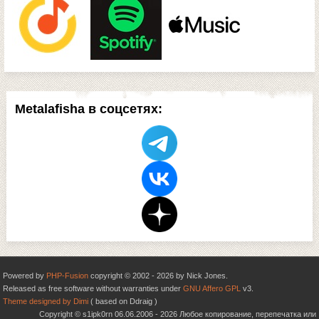
Metalafisha в соцсетях:
Powered by
PHP-Fusion
copyright © 2002 - 2026 by Nick Jones.
Released as free software without warranties under
GNU Affero GPL
v3.
Theme designed by Dimi
( based on Ddraig )
Copyright © s1ipk0rn 06.06.2006 - 2026 Любое копирование, перепечатка или