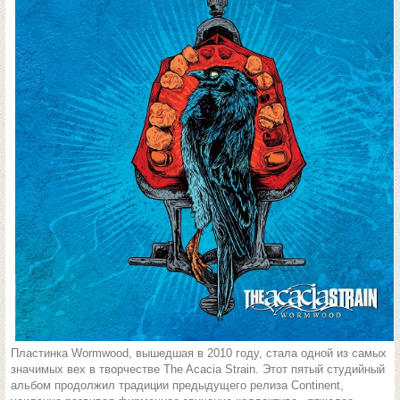
Пластинка Wormwood, вышедшая в 2010 году, стала одной из самых
значимых вех в творчестве The Acacia Strain. Этот пятый студийный
альбом продолжил традиции предыдущего релиза Continent,