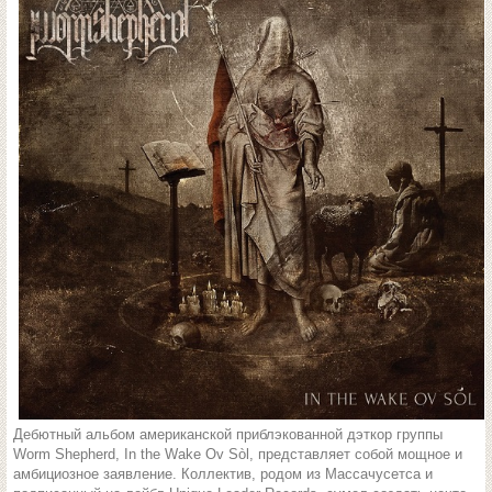
Дебютный альбом американской приблэкованной дэткор группы
Worm Shepherd, In the Wake Ov Sòl, представляет собой мощное и
амбициозное заявление. Коллектив, родом из Массачусетса и