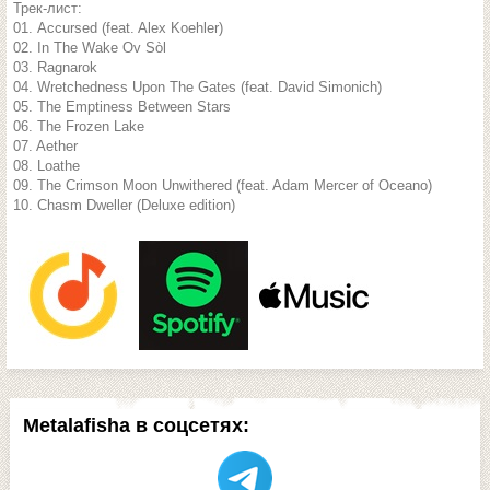
Трек-лист:
01. Accursed (feat. Alex Koehler)
02. In The Wake Ov Sòl
03. Ragnarok
04. Wretchedness Upon The Gates (feat. David Simonich)
05. The Emptiness Between Stars
06. The Frozen Lake
07. Aether
08. Loathe
09. The Crimson Moon Unwithered (feat. Adam Mercer of Oceano)
10. Chasm Dweller (Deluxe edition)
Metalafisha в соцсетях: