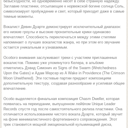
безысходности, но одновременно несет в себе странную надежду.
Заглавие пластинки, отсылающее к норвежской богине солнца Соль,
символизирует пробуждение и свет, который приходит даже в самые
темные моменты.
Вокалист Девин Дуарте демонстрирует исключительный диапазон:
его низкие гроулы и высокие пронзительные крики одинаково
впечатляют. Способность переключаться между этими стилями
напоминает о лучших вокалистов жанра, но при этом его звучание
остается уникальным и узнаваемым.
Особого внимания заслуживают треки с участием приглашенных
вокалистов. Помимо уже упомянутого Келера, в альбоме
отметились Дэвид Симонич из Signs of the Swarm (Wretchedness
Upon the Gates) и Адам Мерсер из A Wake in Providence (The Crimson
Moon Unwithered). Эти гостевые партии придают композициям
дополнительную текстуру, создавая разнообразие и усиливая общее
впечатление.
Особо выделяется финальная композиция Chasm Dweller, которая
появилась на переиздании, выпущенном лейблом Unique Leader
Records спустя год после самостоятельного релиза пластинки. Она
отличается использованием чистого вокала Дуарте, который звучит
на фоне минималистичного фортепианного сопровождения. Этот
трек становится мощной эмоциональной кульминацией диска,