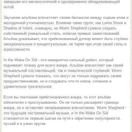
завершая его меланхоличной и одновременно обнадеживающей
нотой.
Звучание альбома впечатляет своим балансом между сырым злом и
мелодичной утонченностью. Влияние таких групп, как Lorna Shore и
Shadow of Intent, очевидно, но Worm Shepherd сумели создать
собственный уникальный стиль, избегая прямых заимствований.
Альбом доказывает, что приблэкованный дэткор может быть глубоко
эмоциональным и концептуальным, не теряя при этом своей силы и
агрессивности.
In the Wake Ov Sòl - это невероятно сильный дебют, который
поднимает планку для всего жанра. Альбом впечатляет как своей
музыкальной составляющей, так и тематической глубиной. Worm
Shepherd сумели показать, что могут не только подражать своим
предшественникам, но и создавать что-то новое, сложное и
удивительно трогательное.
Если вы поклонник приблэкованного жанра, то этот альбом
обязателен к прослушиванию. Он не только расширяет границы
жанра, но и оставляет незабываемое впечатление. Worm Shepherd -
это будущее экстремальной музыки, и In the Wake Ov Sòl
становится их первым шагом на пути к обретению популярности,
пускай и в узких кругах.