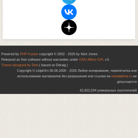
Powered by
PHP-Fusion
copyright © 2002 - 2026 by Nick Jones.
Released as free software without warranties under
GNU Affero GPL
v3.
Theme designed by Dimi
( based on Ddraig )
Copyright © s1ipk0rn 06.06.2006 - 2026 Любое копирование, перепечатка или
использование материалов без разрешения или ссылки на
metalafisha.ru
не
допускается
62,822,034 уникальных посетителей