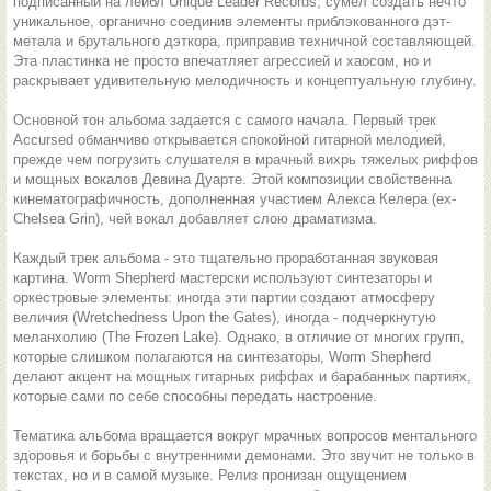
подписанный на лейбл Unique Leader Records, сумел создать нечто
уникальное, органично соединив элементы приблэкованного дэт-
метала и брутального дэткора, приправив техничной составляющей.
Эта пластинка не просто впечатляет агрессией и хаосом, но и
раскрывает удивительную мелодичность и концептуальную глубину.
Основной тон альбома задается с самого начала. Первый трек
Accursed обманчиво открывается спокойной гитарной мелодией,
прежде чем погрузить слушателя в мрачный вихрь тяжелых риффов
и мощных вокалов Девина Дуарте. Этой композиции свойственна
кинематографичность, дополненная участием Алекса Келера (ex-
Chelsea Grin), чей вокал добавляет слою драматизма.
Каждый трек альбома - это тщательно проработанная звуковая
картина. Worm Shepherd мастерски используют синтезаторы и
оркестровые элементы: иногда эти партии создают атмосферу
величия (Wretchedness Upon the Gates), иногда - подчеркнутую
меланхолию (The Frozen Lake). Однако, в отличие от многих групп,
которые слишком полагаются на синтезаторы, Worm Shepherd
делают акцент на мощных гитарных риффах и барабанных партиях,
которые сами по себе способны передать настроение.
Тематика альбома вращается вокруг мрачных вопросов ментального
здоровья и борьбы с внутренними демонами. Это звучит не только в
текстах, но и в самой музыке. Релиз пронизан ощущением