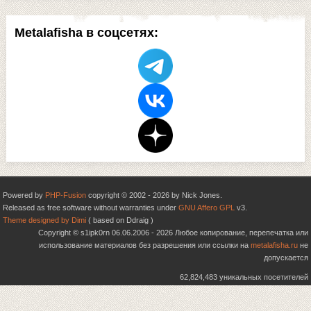
Metalafisha в соцсетях:
Powered by
PHP-Fusion
copyright © 2002 - 2026 by Nick Jones.
Released as free software without warranties under
GNU Affero GPL
v3.
Theme designed by Dimi
( based on Ddraig )
Copyright © s1ipk0rn 06.06.2006 - 2026 Любое копирование, перепечатка или
использование материалов без разрешения или ссылки на
metalafisha.ru
не
допускается
62,824,483 уникальных посетителей