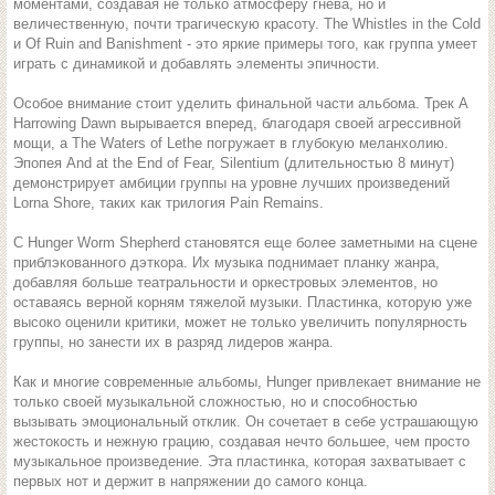
моментами, создавая не только атмосферу гнева, но и
величественную, почти трагическую красоту. The Whistles in the Cold
и Of Ruin and Banishment - это яркие примеры того, как группа умеет
играть с динамикой и добавлять элементы эпичности.
Особое внимание стоит уделить финальной части альбома. Трек A
Harrowing Dawn вырывается вперед, благодаря своей агрессивной
мощи, а The Waters of Lethe погружает в глубокую меланхолию.
Эпопея And at the End of Fear, Silentium (длительностью 8 минут)
демонстрирует амбиции группы на уровне лучших произведений
Lorna Shore, таких как трилогия Pain Remains.
С Hunger Worm Shepherd становятся еще более заметными на сцене
приблэкованного дэткора. Их музыка поднимает планку жанра,
добавляя больше театральности и оркестровых элементов, но
оставаясь верной корням тяжелой музыки. Пластинка, которую уже
высоко оценили критики, может не только увеличить популярность
группы, но занести их в разряд лидеров жанра.
Как и многие современные альбомы, Hunger привлекает внимание не
только своей музыкальной сложностью, но и способностью
вызывать эмоциональный отклик. Он сочетает в себе устрашающую
жестокость и нежную грацию, создавая нечто большее, чем просто
музыкальное произведение. Эта пластинка, которая захватывает с
первых нот и держит в напряжении до самого конца.