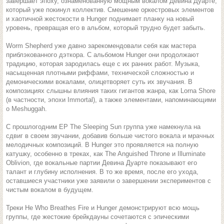
завершает эпоху, ознаменованную мощным вокалом Девина Дуарте,
который уже покинул коллектив. Смешение оркестровых элементов
и хаотичной жестокости в Hunger поднимает планку на новый
уровень, превращая его в альбом, который трудно будет забыть.
Worm Shepherd уже давно зарекомендовали себя как мастера
приблэкованного дэткора. С альбомом Hunger они продолжают
традицию, которая зародилась еще с их ранних работ. Музыка,
насыщенная плотными риффами, технической сложностью и
демоническими вокалами, олицетворяет суть их звучания. В
композициях слышны влияния таких гигантов жанра, как Lorna Shore
(в частности, эпохи Immortal), а также элементами, напоминающими
о Meshuggah.
С прошлогодним ЕР The Sleeping Sun группа уже намекнула на
сдвиг в своем звучании, добавив больше чистого вокала и мрачных
мелодичных композиций. В Hunger это проявляется на полную
катушку, особенно в треках, как The Anguished Throne и Illuminate
Oblivion, где вокальные партии Девина Дуарте показывают его
талант и глубину исполнения. В то же время, после его ухода,
оставшиеся участники уже заявили о завершении экспериментов с
чистым вокалом в будущем.
Треки He Who Breathes Fire и Hunger демонстрируют всю мощь
группы, где жестокие брейкдауны сочетаются с эпическими