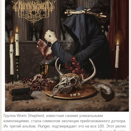
Группа Worm Shepherd, известная своими уникальными
композициями, стала символом эволюции приблэкованного дэткора.
Их третий альбом, Hunger, подтверждает это на все 100. Этот релиз