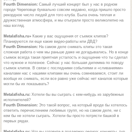
Fourth Dimension:
Самый лучший концерт был у нас в родном
городе Череповце буквально совсем недавно, когда пришло просто
рекордное число людей для того клуба. Была очень теплая и
дружественная атмосфера, и мы отыграли просто великолепно на
наш взгляд.
Metalafisha.ru»
Какие у вас ощущения от съемок клипов?
Планируются ли еще какие видео-работы или ДВД?
Fourth Dimension:
На самом деле снимать клипы это такая
сложная работа о чем мы раньше даже не догадывались. Но в конце
съемок всегда такая приятная усталость и ощущение что ты сделал
что нужное и полезное. Сейчас у нас большая дилемма по поводу
съемок клипов. В связи с последними событиями и «сливаниями»
каналами нас с нашими клипами мы очень сомневаемся, стоит ли
вообще их снимать, если все равно уже сейчас нет каналов которые
могли бы их показывать?
Metalafisha.ru:
Хотели бы вы сыграть с кем-нибудь из зарубежных
исполнителей?
Fourth Dimension:
Это такой вопрос, на который вроде бы хотелось
ответить перечислением любимых групп, но на самом деле, ни с
кем бы не хотели сыграть. Хотели бы просто потрясти башкой в
первых рядах.
Metalafisha.ru:
Что вы готовите в поддержку релиза: концерты, тур,