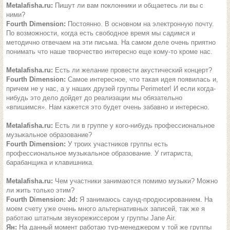
Metalafisha.ru:
Пишут ли вам поклонники и общаетесь ли вы с
ними?
Fourth Dimension:
Постоянно. В основном на электронную почту.
По возможности, когда есть свободное время мы садимся и
методично отвечаем на эти письма. На самом деле очень приятно
понимать что наше творчество интересно еще кому-то кроме наc.
Metalafisha.ru:
Есть ли желание провести акустический концерт?
Fourth Dimension:
Самое интересное, что такая идея появилась и,
причем не у нас, а у наших друзей группы Perimeter! И если когда-
нибудь это дело дойдет до реализации мы обязательно
«впишимся». Нам кажется это будет очень забавно и интересно.
Metalafisha.ru:
Есть ли в группе у кого-нибудь профессиональное
музыкальное образование?
Fourth Dimension:
У троих участников группы есть
профессиональное музыкальное образование. У гитариста,
барабанщика и клавишника.
Metalafisha.ru:
Чем участники занимаются помимо музыки? Можно
ли жить только этим?
Fourth Dimension:
Jd:
Я занимаюсь саунд-продюсированием. На
моем счету уже очень много альтернативных записей, так же я
работаю штатным звукорежиссером у группы Jane Air.
Ян:
На данный момент работаю тур-менеджером у той же группы