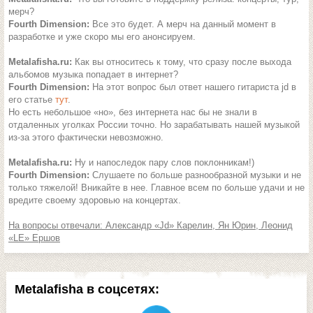
мерч?
Fourth Dimension:
Все это будет. А мерч на данный момент в
разработке и уже скоро мы его анонсируем.
Metalafisha.ru:
Как вы относитесь к тому, что сразу после выхода
альбомов музыка попадает в интернет?
Fourth Dimension:
На этот вопрос был ответ нашего гитариста jd в
его статье
тут
.
Но есть небольшое «но», без интернета нас бы не знали в
отдаленных уголках России точно. Но зарабатывать нашей музыкой
из-за этого фактически невозможно.
Metalafisha.ru:
Ну и напоследок пару слов поклонникам!)
Fourth Dimension:
Слушаете по больше разнообразной музыки и не
только тяжелой! Вникайте в нее. Главное всем по больше удачи и не
вредите своему здоровью на концертах.
На вопросы отвечали: Александр «Jd» Карелин, Ян Юрин, Леонид
«LE» Ершов
Metalafisha в соцсетях: