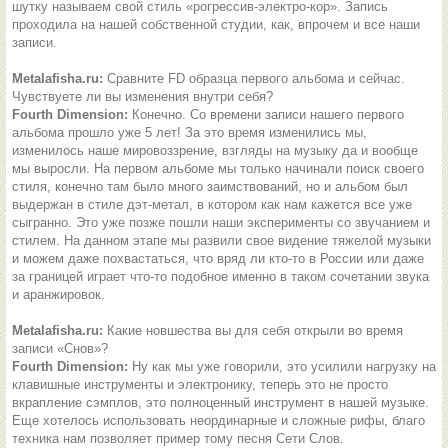
шутку называем свой стиль «рогрессив-электро-кор». Запись
проходила на нашей собственной студии, как, впрочем и все наши
записи.
Metalafisha.ru:
Сравните FD образца первого альбома и сейчас.
Чувствуете ли вы изменения внутри себя?
Fourth Dimension:
Конечно. Со времени записи нашего первого
альбома прошло уже 5 лет! За это время изменились мы,
изменилось наше мировоззрение, взгляды на музыку да и вообще
мы выросли. На первом альбоме мы только начинали поиск своего
стиля, конечно там было много заимствований, но и альбом был
выдержан в стиле дэт-метал, в котором как нам кажется все уже
сыгранно. Это уже позже пошли наши эксперименты со звучанием и
стилем. На данном этапе мы развили свое видение тяжелой музыки
и можем даже похвастаться, что вряд ли кто-то в России или даже
за границей играет что-то подобное именно в таком сочетании звука
и аранжировок.
Metalafisha.ru:
Какие новшества вы для себя открыли во время
записи «Снов»?
Fourth Dimension:
Ну как мы уже говорили, это усилили нагрузку на
клавишные инструменты и электронику, теперь это не просто
вкрапление сэмплов, это полноценный инструмент в нашей музыке.
Еще хотелось использовать неординарные и сложные рифы, благо
техника нам позволяет пример тому песня Сети Слов.