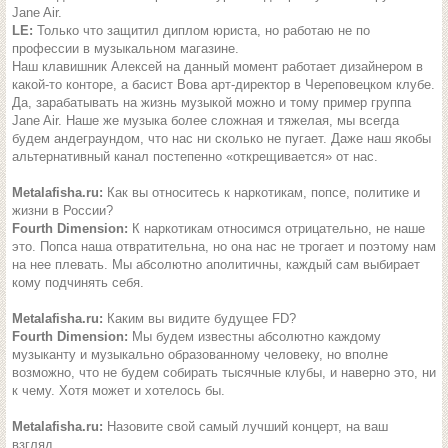
Jane Air.
LE:
Только что защитил диплом юриста, но работаю не по
профессии в музыкальном магазине.
Наш клавишник Алексей на данный момент работает дизайнером в
какой-то конторе, а басист Вова арт-директор в Череповецком клубе.
Да, зарабатывать на жизнь музыкой можно и тому пример группа
Jane Air. Наше же музыка более сложная и тяжелая, мы всегда
будем андеграундом, что нас ни сколько не пугает. Даже наш якобы
альтернативный канал постепенно «открещивается» от нас.
Metalafisha.ru:
Как вы относитесь к наркотикам, попсе, политике и
жизни в России?
Fourth Dimension:
К наркотикам относимся отрицательно, не наше
это. Попса наша отвратительна, но она нас не трогает и поэтому нам
на нее плевать. Мы абсолютно аполитичны, каждый сам выбирает
кому подчинять себя.
Metalafisha.ru:
Каким вы видите будущее FD?
Fourth Dimension:
Мы будем известны абсолютно каждому
музыканту и музыкально образованному человеку, но вполне
возможно, что не будем собирать тысячные клубы, и наверно это, ни
к чему. Хотя может и хотелось бы.
Metalafisha.ru:
Назовите свой самый лучший концерт, на ваш
взгляд.