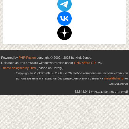
Powered by
PHP-Fusion
copyright © 2002 - 2026 by Nick Jones.
Released as free software without warranties under
GNU Affero GPL
v3.
Theme designed by Dimi
( based on Ddraig )
Copyright © s1ipk0rn 06.06.2006 - 2026 Любое копирование, перепечатка или
использование материалов без разрешения или ссылки на
metalafisha.ru
не
допускается
62,848,041 уникальных посетителей