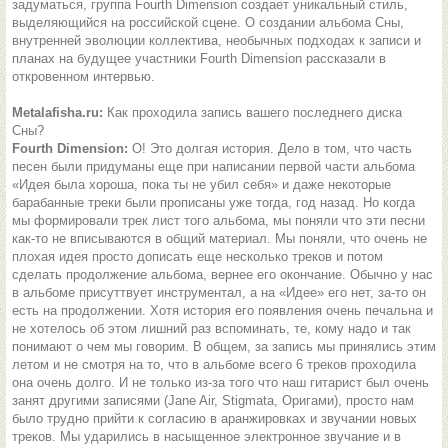
задуматься, группа Fourth Dimension создает уникальный стиль,
выделяющийся на российской сцене. О создании альбома Сны,
внутренней эволюции коллектива, необычных подходах к записи и
планах на будущее участники Fourth Dimension рассказали в
откровенном интервью.
Metalafisha.ru:
Как проходила запись вашего последнего диска
Сны?
Fourth Dimension:
О! Это долгая история. Дело в том, что часть
песен были придуманы еще при написании первой части альбома
«Идея была хороша, пока ты не убил себя» и даже некоторые
барабанные треки были прописаны уже тогда, год назад. Но когда
мы формировали трек лист того альбома, мы поняли что эти песни
как-то не вписываются в общий материал. Мы поняли, что очень не
плохая идея просто дописать еще несколько треков и потом
сделать продолжение альбома, вернее его окончание. Обычно у нас
в альбоме присуттвует инструментал, а на «Идее» его нет, за-то он
есть на продолжении. Хотя история его появления очень печальна и
не хотелось об этом лишний раз вспоминать, те, кому надо и так
понимают о чем мы говорим. В общем, за запись мы принялись этим
летом и не смотря на то, что в альбоме всего 6 треков проходила
она очень долго. И не только из-за того что наш гитарист был очень
занят другими записями (Jane Air, Stigmata, Оригами), просто нам
было трудно прийти к согласию в аранжировках и звучании новых
треков. Мы ударились в насыщенное электронное звучание и в