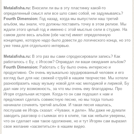
Metalafisha.ru:
Вносили ли вы в эту пластинку какой-то
определенный смысл или все шло само собой, не задумываясь?
Fourth Dimension:
Год назад, когда мы выпустили наш третий
альбом, мы знали, что должны поставить точку в этом релизе. Мы
ждали этого целый год и именно с этой мыслью сели в студию. На
самом деле весь альбом (обе части) имеет определенную
концепцию, которую надо было довести до логического конца, но это
уже тема для отдельного интервью.
Metalafisha.ru:
В это раз вы сами спродюсировали запись? Как
работалось с Бу, с Игосом? Оправдал ли ваши ожидания альбом?
Fourth Dimension:
Работать с Бу было очень интересно и
продуктивно. Он очень музыкально эрудированный человек и его
взгляд был для нас свежей струёй в нашем творчестве. Мы хотели
разнообразить нашу музыку новой для нас мелодикой и лирикой, Бу
дал нам эту возможность, за что мы очень ему благодарны. Про
Игоря отдельная история. Когда-то он сам подошел к нам и
предложил сделать совместную песню, но мы тогда только
начинали сочинять третий альбом. И такая песня нашлась,
послушав ее Игорь сказал: «Чуваки, я деле». Мы даже не думали
заводить разговор о съемках его в клипе, так как небыли уверены,
что он сделает нам такое одолжение, но и тут Игорян сам выразил
свое желание «засветиться» в нашем видео.