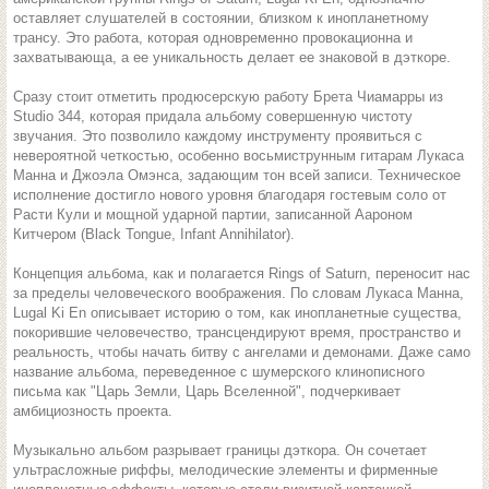
оставляет слушателей в состоянии, близком к инопланетному
трансу. Это работа, которая одновременно провокационна и
захватывающа, а ее уникальность делает ее знаковой в дэткоре.
Сразу стоит отметить продюсерскую работу Брета Чиамарры из
Studio 344, которая придала альбому совершенную чистоту
звучания. Это позволило каждому инструменту проявиться с
невероятной четкостью, особенно восьмиструнным гитарам Лукаса
Манна и Джоэла Омэнса, задающим тон всей записи. Техническое
исполнение достигло нового уровня благодаря гостевым соло от
Расти Кули и мощной ударной партии, записанной Аароном
Китчером (Black Tongue, Infant Annihilator).
Концепция альбома, как и полагается Rings of Saturn, переносит нас
за пределы человеческого воображения. По словам Лукаса Манна,
Lugal Ki En описывает историю о том, как инопланетные существа,
покорившие человечество, трансцендируют время, пространство и
реальность, чтобы начать битву с ангелами и демонами. Даже само
название альбома, переведенное с шумерского клинописного
письма как "Царь Земли, Царь Вселенной", подчеркивает
амбициозность проекта.
Музыкально альбом разрывает границы дэткора. Он сочетает
ультрасложные риффы, мелодические элементы и фирменные