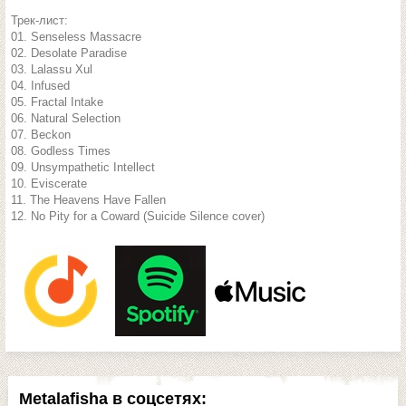
Трек-лист:
01. Senseless Massacre
02. Desolate Paradise
03. Lalassu Xul
04. Infused
05. Fractal Intake
06. Natural Selection
07. Beckon
08. Godless Times
09. Unsympathetic Intellect
10. Eviscerate
11. The Heavens Have Fallen
12. No Pity for a Coward (Suicide Silence cover)
Metalafisha в соцсетях: