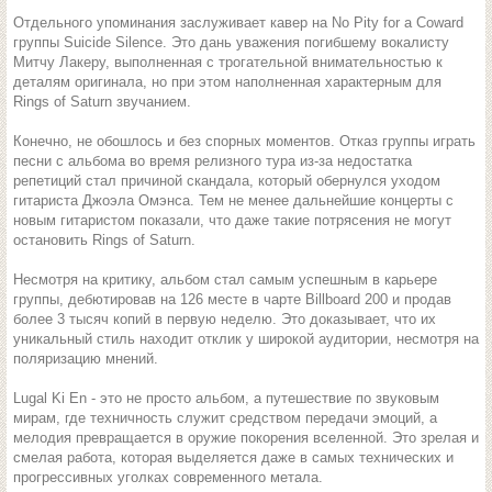
Отдельного упоминания заслуживает кавер на No Pity for a Coward
группы Suicide Silence. Это дань уважения погибшему вокалисту
Митчу Лакеру, выполненная с трогательной внимательностью к
деталям оригинала, но при этом наполненная характерным для
Rings of Saturn звучанием.
Конечно, не обошлось и без спорных моментов. Отказ группы играть
песни с альбома во время релизного тура из-за недостатка
репетиций стал причиной скандала, который обернулся уходом
гитариста Джоэла Омэнса. Тем не менее дальнейшие концерты с
новым гитаристом показали, что даже такие потрясения не могут
остановить Rings of Saturn.
Несмотря на критику, альбом стал самым успешным в карьере
группы, дебютировав на 126 месте в чарте Billboard 200 и продав
более 3 тысяч копий в первую неделю. Это доказывает, что их
уникальный стиль находит отклик у широкой аудитории, несмотря на
поляризацию мнений.
Lugal Ki En - это не просто альбом, а путешествие по звуковым
мирам, где техничность служит средством передачи эмоций, а
мелодия превращается в оружие покорения вселенной. Это зрелая и
смелая работа, которая выделяется даже в самых технических и
прогрессивных уголках современного метала.