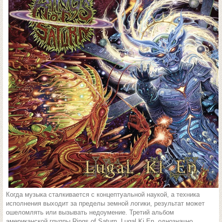
Когда музыка сталкивается с концептуальной наукой, а техника
исполнения выходит за пределы земной логики, результат может
ошеломлять или вызывать недоумение. Третий альбом
американской группы Rings of Saturn, Lugal Ki En, однозначно