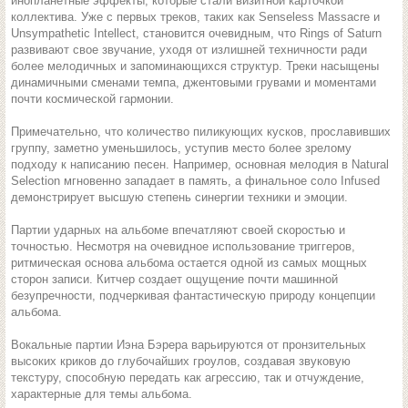
инопланетные эффекты, которые стали визитной карточкой
коллектива. Уже с первых треков, таких как Senseless Massacre и
Unsympathetic Intellect, становится очевидным, что Rings of Saturn
развивают свое звучание, уходя от излишней техничности ради
более мелодичных и запоминающихся структур. Треки насыщены
динамичными сменами темпа, джентовыми грувами и моментами
почти космической гармонии.
Примечательно, что количество пиликующих кусков, прославивших
группу, заметно уменьшилось, уступив место более зрелому
подходу к написанию песен. Например, основная мелодия в Natural
Selection мгновенно западает в память, а финальное соло Infused
демонстрирует высшую степень синергии техники и эмоции.
Партии ударных на альбоме впечатляют своей скоростью и
точностью. Несмотря на очевидное использование триггеров,
ритмическая основа альбома остается одной из самых мощных
сторон записи. Китчер создает ощущение почти машинной
безупречности, подчеркивая фантастическую природу концепции
альбома.
Вокальные партии Иэна Бэрера варьируются от пронзительных
высоких криков до глубочайших гроулов, создавая звуковую
текстуру, способную передать как агрессию, так и отчуждение,
характерные для темы альбома.