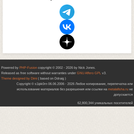
Powered by
PHP-Fusion
copyright © 2002 - 2026 by Nick Jones.
Released as free software without warranties under
GNU Affero GPL
v3.
Theme designed by Dimi
( based on Ddraig )
Copyright © s1ipk0rn 06.06.2006 - 2026 Любое копирование, перепечатка или
использование материалов без разрешения или ссылки на
metalafisha.ru
не
допускается
62,800,344 уникальных посетителей