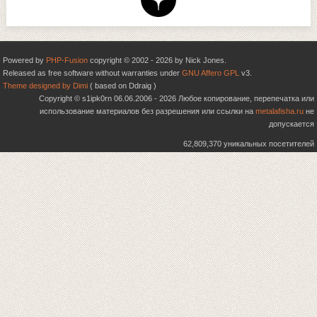
Powered by
PHP-Fusion
copyright © 2002 - 2026 by Nick Jones.
Released as free software without warranties under
GNU Affero GPL
v3.
Theme designed by Dimi
( based on Ddraig )
Copyright © s1ipk0rn 06.06.2006 - 2026 Любое копирование, перепечатка или
использование материалов без разрешения или ссылки на
metalafisha.ru
не
допускается
62,809,370 уникальных посетителей