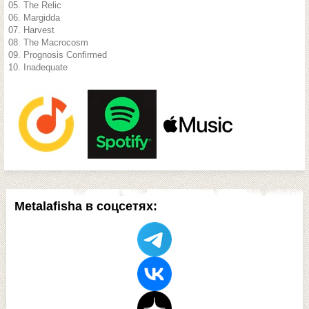
05. The Relic
06. Margidda
07. Harvest
08. The Macrocosm
09. Prognosis Confirmed
10. Inadequate
Metalafisha в соцсетях: