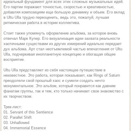
идеальный фундамент для всех этих сложных музыкальных идей.
Его партии поражают точностью, скоростью и креативностью,
добавляя композициям еще большую динамику и объем. Его вклад
в Ultu Ulla трудно переоценить, ведь это, пожалуй, лучшая
ритмическая работа в истории коллектива.
Стоит также упомянуть оформление альбома, за которое вновь
отвечал Марк Купер. Его визуализация идеи захвата реальности
хаотичными существами из других измерений идеально передает
дух альбома. Арт стал неотъемлемой частью впечатления от Ultu
Ulla, подчеркивая инопланетную концепцию и обогащая общее
восприятие.
Ultu Ulla представляет из себя настоящее путешествие в
неизвестное. Это работа, которая показывает, как Rings of Saturn
преодолели свой прошлый хаос и сумели создать нечто
монументальное. Это альбом, который понравится как давним
фанатам группы, так и тем, кто только начинает свое знакомство с
их творчеством.
Трек-лист:
01. Servant of this Sentience
02. Parallel Shift
03. Unhallowed
04. Immemorial Essence