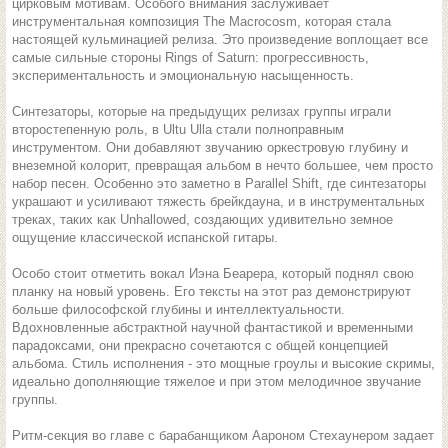
цирковым мотивам. Особого внимания заслуживает
инструментальная композиция The Macrocosm, которая стала
настоящей кульминацией релиза. Это произведение воплощает все
самые сильные стороны Rings of Saturn: прогрессивность,
экспериментальность и эмоциональную насыщенность.
Синтезаторы, которые на предыдущих релизах группы играли
второстепенную роль, в Ultu Ulla стали полноправным
инструментом. Они добавляют звучанию оркестровую глубину и
внеземной колорит, превращая альбом в нечто большее, чем просто
набор песен. Особенно это заметно в Parallel Shift, где синтезаторы
украшают и усиливают тяжесть брейкдауна, и в инструментальных
треках, таких как Unhallowed, создающих удивительно земное
ощущение классической испанской гитары.
Особо стоит отметить вокал Иэна Беарера, который поднял свою
планку на новый уровень. Его тексты на этот раз демонстрируют
больше философской глубины и интеллектуальности.
Вдохновленные абстрактной научной фантастикой и временными
парадоксами, они прекрасно сочетаются с общей концепцией
альбома. Стиль исполнения - это мощные гроулы и высокие скримы,
идеально дополняющие тяжелое и при этом мелодичное звучание
группы.
Ритм-секция во главе с барабанщиком Аароном Стехаунером задает