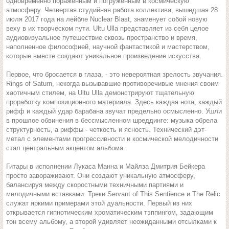
одновременно пораженным и погруженным в космическую
атмосферу. Четвертая студийная работа коллектива, вышедшая 28
июля 2017 года на лейбле Nuclear Blast, знаменует собой новую
веху в их творческом пути. Ultu Ulla представляет из себя целое
аудиовизуальное путешествие сквозь пространство и время,
наполненное философией, научной фантастикой и мастерством,
которые вместе создают уникальное произведение искусства.
Первое, что бросается в глаза, - это невероятная зрелость звучания.
Rings of Saturn, некогда вызывавшие противоречивые мнения своим
хаотичным стилем, на Ultu Ulla демонстрируют тщательную
проработку композиционного материала. Здесь каждая нота, каждый
рифф и каждый удар барабана звучат предельно осмысленно. Ушли
в прошлое обвинения в бессмысленном шреддинге: музыка обрела
структурность, а риффы - четкость и ясность. Технический дэт-
метал с элементами прогрессивности и космической мелодичности
стал центральным акцентом альбома.
Гитары в исполнении Лукаса Манна и Майлза Дмитрия Бейкера
просто завораживают. Они создают уникальную атмосферу,
балансируя между скоростными техничными партиями и
мелодичными вставками. Треки Servant of This Sentience и The Relic
служат яркими примерами этой дуальности. Первый из них
открывается гипнотическим хроматическим тэппингом, задающим
тон всему альбому, а второй удивляет неожиданными отсылками к