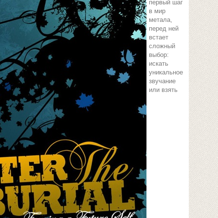
первый шаг
в мир
метала,
перед ней
встает
сложный
выбор:
искать
уникальное
звучание
или взять