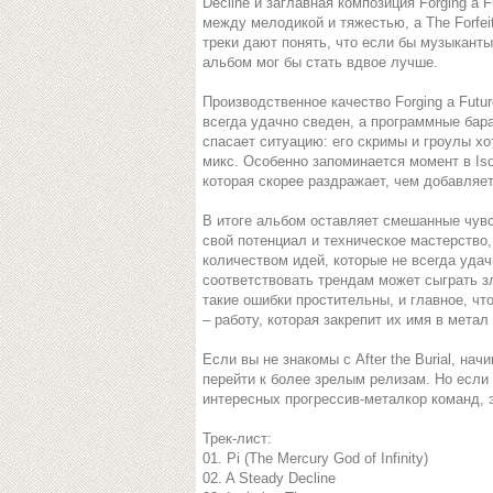
Decline и заглавная композиция Forging a 
между мелодикой и тяжестью, а The Forfe
треки дают понять, что если бы музыкант
альбом мог бы стать вдвое лучше.
Производственное качество Forging a Futur
всегда удачно сведен, а программные бар
спасает ситуацию: его скримы и гроулы хо
микс. Особенно запоминается момент в Isol
которая скорее раздражает, чем добавляе
В итоге альбом оставляет смешанные чувст
свой потенциал и техническое мастерство
количеством идей, которые не всегда удач
соответствовать трендам может сыграть 
такие ошибки простительны, и главное, чт
– работу, которая закрепит их имя в метал
Если вы не знакомы с After the Burial, нач
перейти к более зрелым релизам. Но если 
интересных прогрессив-металкор команд, э
Трек-лист:
01. Pi (The Mercury God of Infinity)
02. A Steady Decline