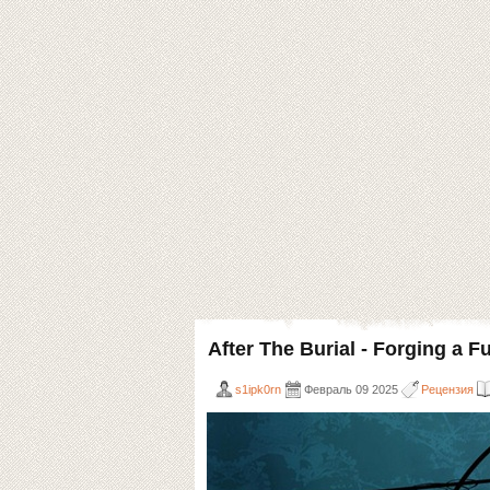
After The Burial - Forging a F
s1ipk0rn
Февраль 09 2025
Рецензия