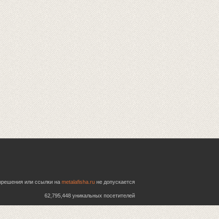
азрешения или ссылки на
metalafisha.ru
не допускается
62,795,448 уникальных посетителей