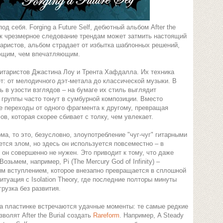
 себя. Forging a Future Self, дебютный альбом After the
как чрезмерное следование трендам может затмить настоящий
таристов, альбом страдает от избытка шаблонных решений,
ающим, чем впечатляющим.
 гитаристов Джастина Лоу и Трента Хафдалла. Их техника
т: от мелодичного дэт-метала до классической музыки. В
ть в узости взглядов – на бумаге их стиль выглядит
группы часто тонут в сумбурной композиции. Вместо
кие переходы от одного фрагмента к другому, превращая
, которая скорее сбивает с толку, чем увлекает.
ма, то это, безусловно, злоупотребление "чуг-чуг" гитарными
ется злом, но здесь он используется повсеместно – в
е он совершенно не нужен. Это приводит к тому, что даже
ьмем, например, Pi (The Mercury God of Infinity) –
им вступлением, которое внезапно превращается в сплошной
туация с Isolation Theory, где последние полторы минуты
рузка без развития.
 На пластинке встречаются удачные моменты: те самые редкие
волят After the Burial создать
Rareform
. Например, A Steady