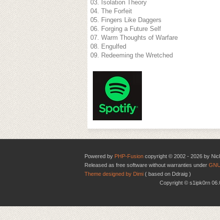
03. Isolation Theory
04. The Forfeit
05. Fingers Like Daggers
06. Forging a Future Self
07. Warm Thoughts of Warfare
08. Engulfed
09. Redeeming the Wretched
Powered by
PHP-Fusion
copyright © 2002 - 2026 by Nic
Released as free software without warranties under
GNU
Theme designed by Dimi
( based on Ddraig )
Copyright © s1ipk0rn 0