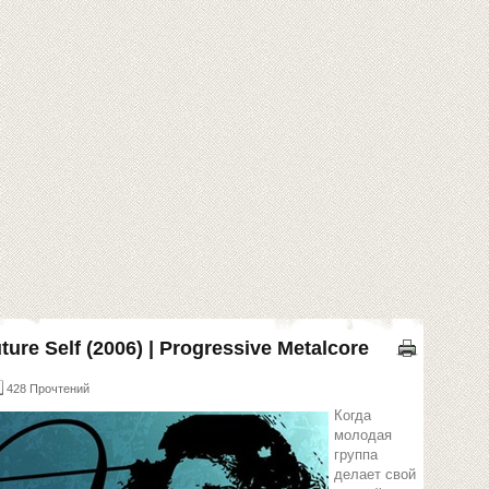
uture Self (2006) | Progressive Metalcore
428 Прочтений
Когда
молодая
группа
делает свой