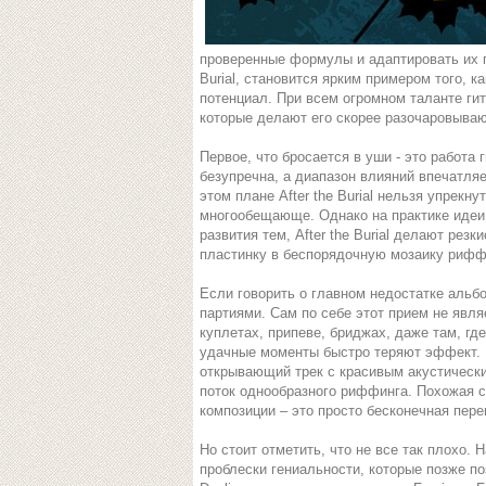
проверенные формулы и адаптировать их под
Burial, становится ярким примером того, 
потенциал. При всем огромном таланте ги
которые делают его скорее разочаровыв
Первое, что бросается в уши - это работа
безупречна, а диапазон влияний впечатляе
этом плане After the Burial нельзя упрекну
многообещающе. Однако на практике идеи 
развития тем, After the Burial делают рез
пластинку в беспорядочную мозаику риффов
Если говорить о главном недостатке альбо
партиями. Сам по себе этот прием не явля
куплетах, припеве, бриджах, даже там, гд
удачные моменты быстро теряют эффект. Воз
открывающий трек с красивым акустическ
поток однообразного риффинга. Похожая си
композиции – это просто бесконечная перег
Но стоит отметить, что не все так плохо.
проблески гениальности, которые позже поз