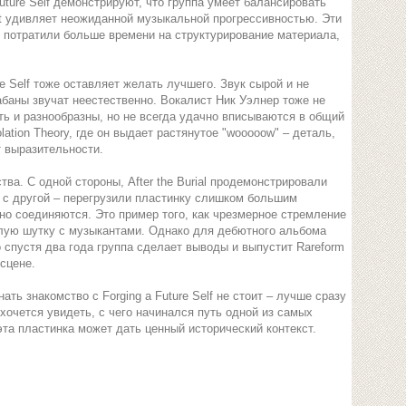
Future Self демонстрируют, что группа умеет балансировать
it удивляет неожиданной музыкальной прогрессивностью. Эти
ы потратили больше времени на структурирование материала,
e Self тоже оставляет желать лучшего. Звук сырой и не
абаны звучат неестественно. Вокалист Ник Уэлнер тоже не
ть и разнообразны, но не всегда удачно вписываются в общий
ation Theory, где он выдает растянутое "wooooow" – деталь,
т выразительности.
ва. С одной стороны, After the Burial продемонстрировали
, с другой – перегрузили пластинку слишком большим
но соединяются. Это пример того, как чрезмерное стремление
злую шутку с музыкантами. Однако для дебютного альбома
о спустя два года группа сделает выводы и выпустит Rareform
 сцене.
инать знакомство с Forging a Future Self не стоит – лучше сразу
хочется увидеть, с чего начинался путь одной из самых
та пластинка может дать ценный исторический контекст.