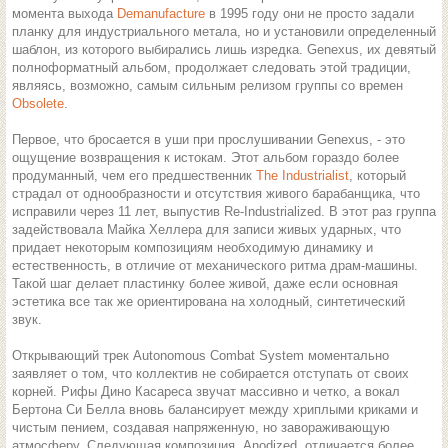
момента выхода
Demanufacture
в 1995 году они не просто задали
планку для индустриального метала, но и установили определенный
шаблон, из которого выбирались лишь изредка. Genexus, их девятый
полноформатный альбом, продолжает следовать этой традиции,
являясь, возможно, самым сильным релизом группы со времен
Obsolete
.
Первое, что бросается в уши при прослушивании Genexus, - это
ощущение возвращения к истокам. Этот альбом гораздо более
продуманный, чем его предшественник
The Industrialist
, который
страдал от однообразности и отсутствия живого барабанщика, что
исправили через 11 лет, выпустив Re-Industrialized. В этот раз группа
задействовала Майка Хеллера для записи живых ударных, что
придает некоторым композициям необходимую динамику и
естественность, в отличие от механического ритма драм-машины.
Такой шаг делает пластинку более живой, даже если основная
эстетика все так же ориентирована на холодный, синтетический
звук.
Открывающий трек Autonomous Combat System моментально
заявляет о том, что коллектив не собирается отступать от своих
корней. Рифы Дино Касареса звучат массивно и четко, а вокал
Бертона Си Белла вновь балансирует между хриплыми криками и
чистым пением, создавая напряженную, но завораживающую
атмосферу. Следующая композиция, Anodized, отличается более