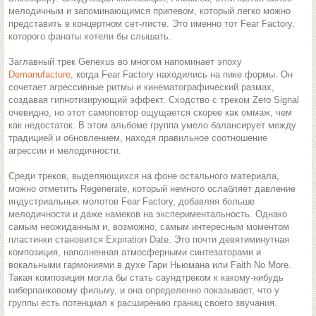
мелодичным и запоминающимся припевом, который легко можно
представить в концертном сет-листе. Это именно тот Fear Factory,
которого фанаты хотели бы слышать.
Заглавный трек Genexus во многом напоминает эпоху
Demanufacture
, когда Fear Factory находились на пике формы. Он
сочетает агрессивные ритмы и кинематографический размах,
создавая гипнотизирующий эффект. Сходство с треком Zero Signal
очевидно, но этот самоповтор ощущается скорее как оммаж, чем
как недостаток. В этом альбоме группа умело балансирует между
традицией и обновлением, находя правильное соотношение
агрессии и мелодичности.
Среди треков, выделяющихся на фоне остального материала,
можно отметить Regenerate, который немного ослабляет давление
индустриальных молотов Fear Factory, добавляя больше
мелодичности и даже намеков на экспериментальность. Однако
самым неожиданным и, возможно, самым интересным моментом
пластинки становится Expiration Date. Это почти девятиминутная
композиция, наполненная атмосферными синтезаторами и
вокальными гармониями в духе Гари Ньюмана или Faith No More.
Такая композиция могла бы стать саундтреком к какому-нибудь
киберпанковому фильму, и она определенно показывает, что у
группы есть потенциал к расширению границ своего звучания.