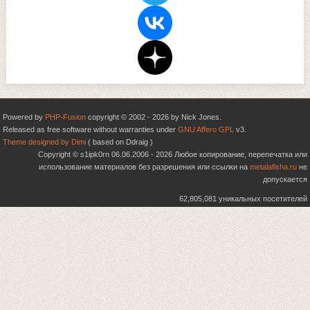
Powered by
PHP-Fusion
copyright © 2002 - 2026 by Nick Jones.
Released as free software without warranties under
GNU Affero GPL
v3.
Theme designed by Dimi
( based on Ddraig )
Copyright © s1ipk0rn 06.06.2006 - 2026 Любое копирование, перепечатка или
использование материалов без разрешения или ссылки на
metalafisha.ru
не
допускается
62,805,081 уникальных посетителей