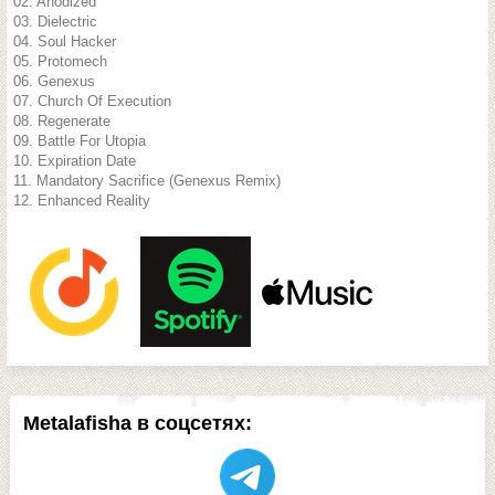
02. Anodized
03. Dielectric
04. Soul Hacker
05. Protomech
06. Genexus
07. Church Of Execution
08. Regenerate
09. Battle For Utopia
10. Expiration Date
11. Mandatory Sacrifice (Genexus Remix)
12. Enhanced Reality
Metalafisha в соцсетях: