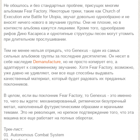
Не обошлось и без стандартных проблем, присущих многим
альбомам Fear Factory. Некоторые треки, такие как Church of
Execution или Battle for Utopia, звучат довольно однообразно и не
вносят ничего нового в звучание группы. Они не плохие, но в
контексте альбома кажутся лишними. Кроме того, однообразие
рифов Дино Касареса и однотипные структуры песен могут утомить
при длительном прослушивании.
Тем не менее нельзя отрицать, что Genexus - один из самых
сильных альбомов группы за последнее десятилетие. Он несет в
себе наследие
Demanufacture
, но не просто копирует его, а
адаптирует к современному звучанию. Хотя Fear Factory, возможно,
уже давно не удивляют, они все еще способны выдавать
качественный материал, который будет радовать их преданных
поклонников.
В целом, если вы поклонник Fear Factory, то Genexus - это именно
то, чего вы ждете: механизированный, ритмически безупречный
метал, наполненный футуристическими образами и мрачными
темами. Это не революция, но крепкое подтверждение того, что эта
машина все еще работает на полных оборотах.
Трек-лист:
01. Autonomous Combat System