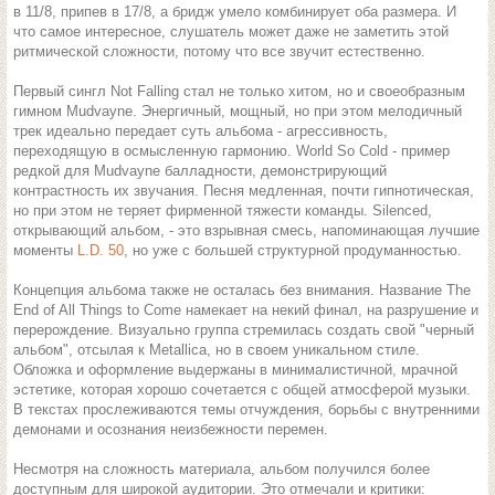
в 11/8, припев в 17/8, а бридж умело комбинирует оба размера. И
что самое интересное, слушатель может даже не заметить этой
ритмической сложности, потому что все звучит естественно.
Первый сингл Not Falling стал не только хитом, но и своеобразным
гимном Mudvayne. Энергичный, мощный, но при этом мелодичный
трек идеально передает суть альбома - агрессивность,
переходящую в осмысленную гармонию. World So Cold - пример
редкой для Mudvayne балладности, демонстрирующий
контрастность их звучания. Песня медленная, почти гипнотическая,
но при этом не теряет фирменной тяжести команды. Silenced,
открывающий альбом, - это взрывная смесь, напоминающая лучшие
моменты
L.D. 50
, но уже с большей структурной продуманностью.
Концепция альбома также не осталась без внимания. Название The
End of All Things to Come намекает на некий финал, на разрушение и
перерождение. Визуально группа стремилась создать свой "черный
альбом", отсылая к Metallica, но в своем уникальном стиле.
Обложка и оформление выдержаны в минималистичной, мрачной
эстетике, которая хорошо сочетается с общей атмосферой музыки.
В текстах прослеживаются темы отчуждения, борьбы с внутренними
демонами и осознания неизбежности перемен.
Несмотря на сложность материала, альбом получился более
доступным для широкой аудитории. Это отмечали и критики: