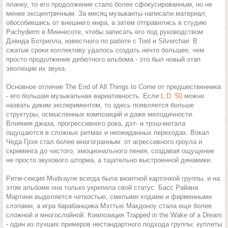
планку, то его продолжение стало более сфокусированным, но не
менее эксцентричным. За месяц музыканты написали материал,
обособившись от внешнего мира, а затем отправились в студию
Pachyderm в Миннесоте, чтобы записать его под руководством
Дэвида Ботрилла, известного по работе с Tool и Silverchair. В
сжатые сроки коллективу удалось создать нечто большее, чем
просто продолжение дебютного альбома - это был новый этап
эволюции их звука.
Основное отличие The End of All Things to Come от предшественника
- его большая музыкальная вариативность. Если
L.D. 50
можно
назвать диким экспериментом, то здесь появляется больше
структуры, осмысленных композиций и даже мелодичности.
Влияния джаза, прогрессивного рока, дэт- и трэш-метала
ощущаются в сложных ритмах и неожиданных переходах. Вокал
Чеда Грэя стал более многогранным: от агрессивного гроула и
скриминга до чистого, эмоционального пения, создавая ощущение
не просто звукового шторма, а тщательно выстроенной динамики.
Ритм-секция Mudvayne всегда была визитной карточкой группы, и на
этом альбоме она только укрепила свой статус. Басс Райана
Мартини выделяется четкостью, смелыми ходами и фирменными
слэпами, а игра барабанщика Мэттью Макдоноу стала еще более
сложной и многослойной. Композиция Trapped in the Wake of a Dream
- один из лучших примеров нестандартного подхода группы: куплеты