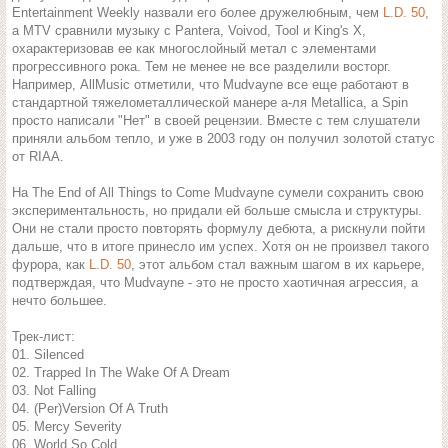
Entertainment Weekly назвали его более дружелюбным, чем
L.D. 50
,
а MTV сравнили музыку с Pantera, Voivod, Tool и King's X,
охарактеризовав ее как многослойный метал с элементами
прогрессивного рока. Тем не менее не все разделили восторг.
Например, AllMusic отметили, что Mudvayne все еще работают в
стандартной тяжелометаллической манере а-ля Metallica, а Spin
просто написали "Нет" в своей рецензии. Вместе с тем слушатели
приняли альбом тепло, и уже в 2003 году он получил золотой статус
от RIAA.
На The End of All Things to Come Mudvayne сумели сохранить свою
экспериментальность, но придали ей больше смысла и структуры.
Они не стали просто повторять формулу дебюта, а рискнули пойти
дальше, что в итоге принесло им успех. Хотя он не произвел такого
фурора, как
L.D. 50
, этот альбом стал важным шагом в их карьере,
подтверждая, что Mudvayne - это не просто хаотичная агрессия, а
нечто большее.
Трек-лист:
01. Silenced
02. Trapped In The Wake Of A Dream
03. Not Falling
04. (Per)Version Of A Truth
05. Mercy Severity
06. World So Cold