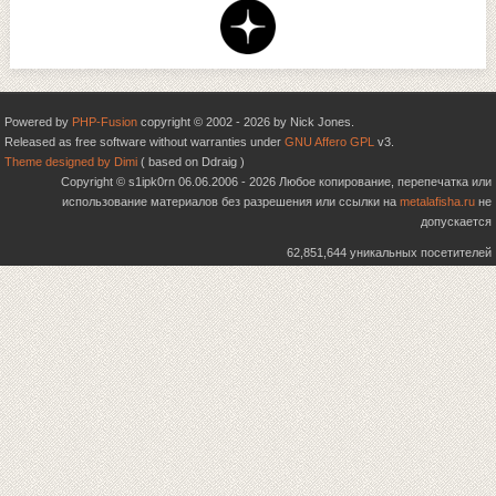
Powered by
PHP-Fusion
copyright © 2002 - 2026 by Nick Jones.
Released as free software without warranties under
GNU Affero GPL
v3.
Theme designed by Dimi
( based on Ddraig )
Copyright © s1ipk0rn 06.06.2006 - 2026 Любое копирование, перепечатка или
использование материалов без разрешения или ссылки на
metalafisha.ru
не
допускается
62,851,644 уникальных посетителей