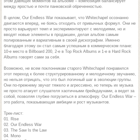
этом давящих моментов на альбоме – композиция балансирует
между яростью и почти панковской обреченностью.
В целом, Our Endless War показывает, что Whitechapel осознанно
двигаются вперед, не боясь отходить от привычных формул. Они не
просто варьируют темп и экспериментируют с мелодиями, но и
вводят новые элементы в продакшен, делая альбом самым
полированным и вариативным в своей дискографии. Именно
благодаря этому он стал самым успешным в коммерческом плане:
10-е место в Billboard 200, 2-е в Top Rock Albums и 1-е в Hard Rock
Albums говорят сами за себя.
Возможно, не всем поклонникам старого Whitechapel понравился
этот переход к более структурированному и мелодичному звучанию,
но нельзя отрицать, что это был логичный шаг в эволюции группы.
Они по-прежнему звучат тяжело и агрессивно, но теперь их музыка
не просто атакует слушателя хаотичными брейкдаунами, а ведет за
собой, позволяя глубже погрузиться в атмосферу. Our Endless War –
это работа, показывающая амбиции и рост музыкантов.
Трек-лист:
01. Rise
02. Our Endless War
03. The Saw Is the Law
04. Mono