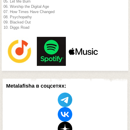
05. Let Me Burn
06. Worship the Digital Age
07. How Times Have Changed
08. Psychopathy
09. Blacked Out
10. Diggs Road
Metalafisha в соцсетях: