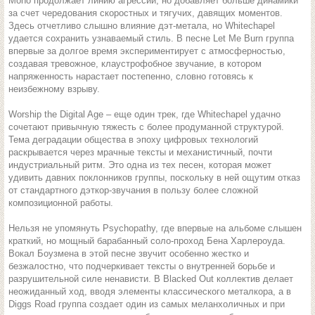
Mono продолжает линию агрессии, но добавляет больше динамики
за счет чередования скоростных и тягучих, давящих моментов.
Здесь отчетливо слышно влияние дэт-метала, но Whitechapel
удается сохранить узнаваемый стиль. В песне Let Me Burn группа
впервые за долгое время экспериментирует с атмосферностью,
создавая тревожное, клаустрофобное звучание, в котором
напряженность нарастает постепенно, словно готовясь к
неизбежному взрыву.
Worship the Digital Age – еще один трек, где Whitechapel удачно
сочетают привычную тяжесть с более продуманной структурой.
Тема деградации общества в эпоху цифровых технологий
раскрывается через мрачные тексты и механистичный, почти
индустриальный ритм. Это одна из тех песен, которая может
удивить давних поклонников группы, поскольку в ней ощутим отказ
от стандартного дэткор-звучания в пользу более сложной
композиционной работы.
Нельзя не упомянуть Psychopathy, где впервые на альбоме слышен
краткий, но мощный барабанный соло-проход Бена Харлероуда.
Вокал Боузмена в этой песне звучит особенно жестко и
безжалостно, что подчеркивает тексты о внутренней борьбе и
разрушительной силе ненависти. В Blacked Out коллектив делает
неожиданный ход, вводя элементы классического металкора, а в
Diggs Road группа создает один из самых меланхоличных и при