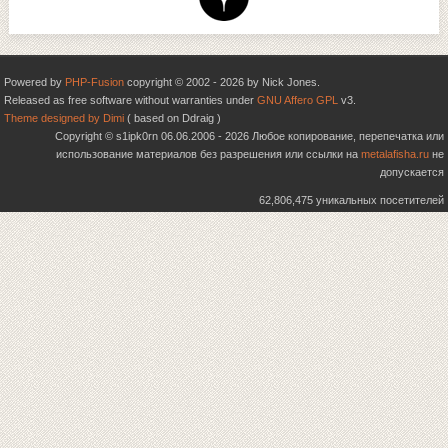
Powered by
PHP-Fusion
copyright © 2002 - 2026 by Nick Jones.
Released as free software without warranties under
GNU Affero GPL
v3.
Theme designed by Dimi
( based on Ddraig )
Copyright © s1ipk0rn 06.06.2006 - 2026 Любое копирование, перепечатка или
использование материалов без разрешения или ссылки на
metalafisha.ru
не
допускается
62,806,475 уникальных посетителей