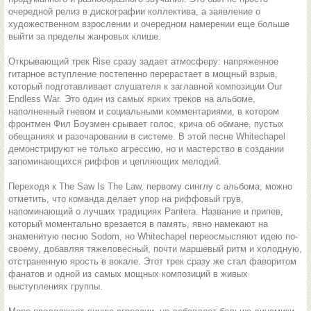
очередной релиз в дискографии коллектива, а заявление о
художественном взрослении и очередном намерении еще больше
выйти за пределы жанровых клише.
Открывающий трек Rise сразу задает атмосферу: напряженное
гитарное вступление постепенно перерастает в мощный взрыв,
который подготавливает слушателя к заглавной композиции Our
Endless War. Это один из самых ярких треков на альбоме,
наполненный гневом и социальными комментариями, в котором
фронтмен Фил Боузмен срывает голос, крича об обмане, пустых
обещаниях и разочаровании в системе. В этой песне Whitechapel
демонстрируют не только агрессию, но и мастерство в создании
запоминающихся риффов и цепляющих мелодий.
Переходя к The Saw Is The Law, первому синглу с альбома, можно
отметить, что команда делает упор на риффовый грув,
напоминающий о лучших традициях Pantera. Название и припев,
который моментально врезается в память, явно намекают на
знаменитую песню Sodom, но Whitechapel переосмысляют идею по-
своему, добавляя тяжеловесный, почти маршевый ритм и холодную,
отстраненную ярость в вокале. Этот трек сразу же стал фаворитом
фанатов и одной из самых мощных композиций в живых
выступлениях группы.