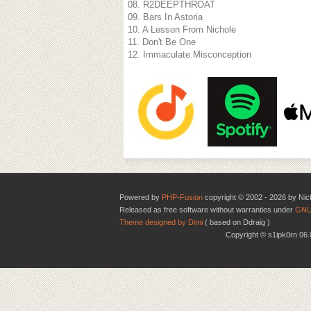
08. R2DEEPTHROAT
09. Bars In Astoria
10. A Lesson From Nichole
11. Don't Be One
12. Immaculate Misconception
Powered by
PHP-Fusion
copyright © 2002 - 2026 by Nic
Released as free software without warranties under
GNU
Theme designed by Dimi
( based on Ddraig )
Copyright © s1ipk0rn 0