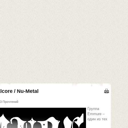
lcore / Nu-Metal
3 Прочтений
Группа
Emmure –
один из тех