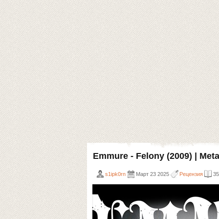
Emmure - Felony (2009) | Meta
s1ipk0rn
Март 23 2025
Рецензия
35