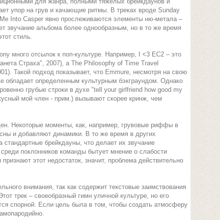
адиционными для жанра, полными тяжелых брейкдаунов и
ет упор на грув и качающие ритмы. В треках вроде Sunday
ed Me Into Casper явно прослеживаются элементы ню-метала –
ет звучание альбома более однообразным, но в то же время
тот стиль.
lony много отсылок к поп-культуре. Например, I <3 EC2 – это
нета Страха", 2007), а The Philosophy of Time Travel
2001). Такой подход показывает, что Emmure, несмотря на свою
же обладает определенным культурным бэкграундом. Однако
венно грубые строки в духе "tell your girlfriend how good my
вкусный мой член - прим.) вызывают скорее кринж, чем
ен. Некоторые моменты, как, например, грувовые риффы в
есны и добавляют динамики. В то же время в других
а стандартные брейкдауны, что делает их звучание
 среди поклонников команды бытует мнение о слабости
 признают этот недостаток, значит, проблема действительно
ельного внимания, так как содержит текстовые заимствования
 Этот трек – своеобразный гимн уличной культуре, но его
ся спорной. Если цель была в том, чтобы создать атмосферу
самопародийно.