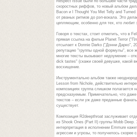
Respect Issue были по большей части тр
скоростных риффов, то новый альбом дела
Bacon и I Thought You Met Telly and Turn
от рваных ритмов до рэп-вокала. Это дела
цепляющим, особенно для тех, кто любит э
Говоря о текстах, стоит отметить, что в Fe
прямая ссылка на фильм Planet Terror ("Пла
отсылает к Donnie Darko ("Донни Дарко", 
репутацию "группы одной формулы", все 
многие тексты вызывают недоумение – откро
dick tastes" (скажи своей девушке, какой 
восхищение.
Инструментально альбом также неоднород
Lesson from Nichole, действительно интер
композициях группа слишком полагается н
предсказуемым. Примечательно, что даже
текстов – если уж даже преданные фанаты
существует.
Композиция R2deepthroat заслуживает отд
из Shook Ones (Part II) группы Mobb Deep.
интерпретация в исполнении Emmure кажет
агрессии и угрозы, то получилось скорее 