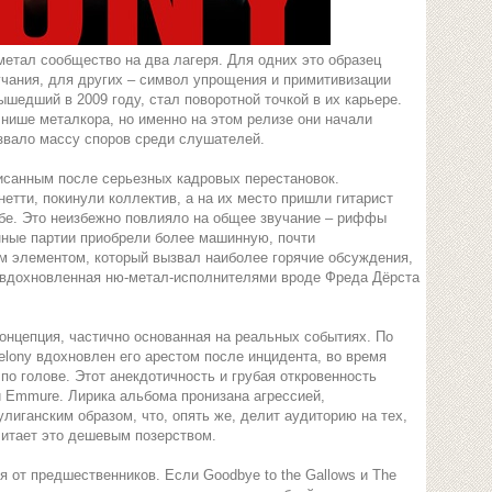
метал сообщество на два лагеря. Для одних это образец
учания, для других – символ упрощения и примитивизации
ышедший в 2009 году, стал поворотной точкой в их карьере.
 нише металкора, но именно на этом релизе они начали
звало массу споров среди слушателей.
исанным после серьезных кадровых перестановок.
етти, покинули коллектив, а на их место пришли гитарист
е. Это неизбежно повлияло на общее звучание – риффы
нные партии приобрели более машинную, почти
м элементом, который вызвал наиболее горячие обсуждения,
 вдохновленная ню-метал-исполнителями вроде Фреда Дёрста
онцепция, частично основанная на реальных событиях. По
elony вдохновлен его арестом после инцидента, во время
 по голове. Этот анекдотичность и грубая откровенность
и Emmure. Лирика альбома пронизана агрессией,
лиганским образом, что, опять же, делит аудиторию на тех,
считает это дешевым позерством.
 от предшественников. Если Goodbye to the Gallows и The