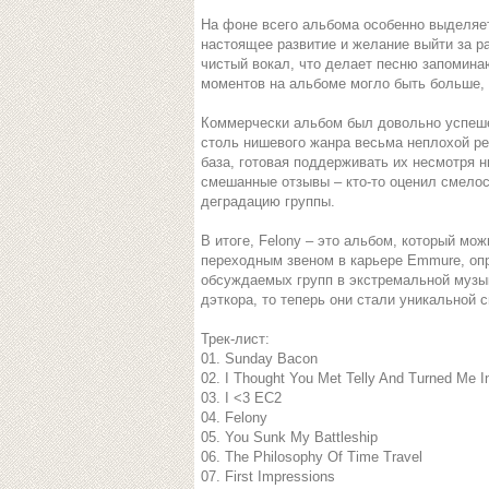
На фоне всего альбома особенно выделяетс
настоящее развитие и желание выйти за р
чистый вокал, что делает песню запомин
моментов на альбоме могло быть больше, 
Коммерчески альбом был довольно успешен 
столь нишевого жанра весьма неплохой ре
база, готовая поддерживать их несмотря н
смешанные отзывы – кто-то оценил смелос
деградацию группы.
В итоге, Felony – это альбом, который мо
переходным звеном в карьере Emmure, оп
обсуждаемых групп в экстремальной музы
дэткора, то теперь они стали уникальной 
Трек-лист:
01. Sunday Bacon
02. I Thought You Met Telly And Turned Me I
03. I <3 EC2
04. Felony
05. You Sunk My Battleship
06. The Philosophy Of Time Travel
07. First Impressions