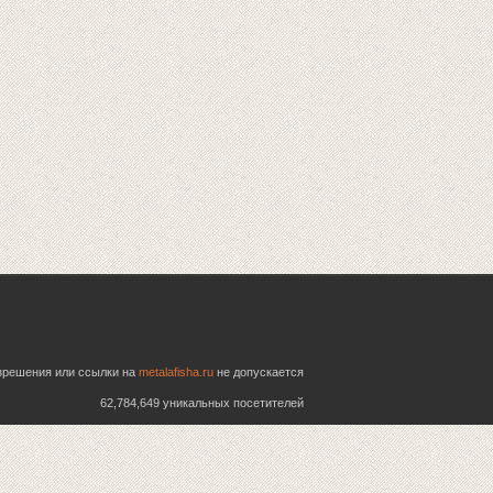
азрешения или ссылки на
metalafisha.ru
не допускается
62,784,649 уникальных посетителей