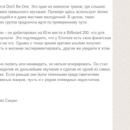
я Don't Be One. Это один из немногих треков, где слышно
амки привычного звучания. Палмери здесь использует более
ающейся и даже местами мелодичной. В целом, таких
но группа предпочла идти по проверенному пути.
– он дебютировал на 60-м месте в Billboard 200, что для
зультат. Это подтвердило, что у Emmure есть своя фанатская
и на что. Однако с точки зрения критики альбом получил
ть и желание экспериментировать, другие же увидели в этом
жно любить или ненавидеть, но нельзя игнорировать. Он стал
ределив их дальнейшее звучание и сделав их одной из самых
ке. Если раньше они были типичными представителями
смесью жанров, пусть и с рядом очевидных недостатков.
nto Casper