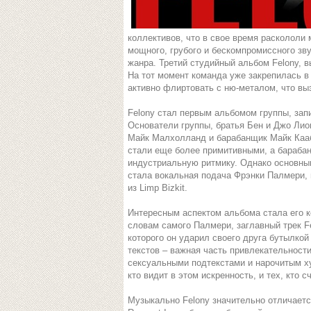
коллективов, что в свое время раскололи 
мощного, грубого и бескомпромиссного зв
жанра. Третий студийный альбом Felony, в
На тот момент команда уже закрепилась в
активно флиртовать с ню-металом, что вы
Felony стал первым альбомом группы, зап
Основатели группы, братья Бен и Джо Лион
Майк Малхолланд и барабанщик Майк Кааб
стали еще более примитивными, а бараба
индустриальную ритмику. Однако основны
стала вокальная подача Фрэнки Палмери,
из Limp Bizkit.
Интересным аспектом альбома стала его к
словам самого Палмери, заглавный трек F
которого он ударил своего друга бутылкой
текстов – важная часть привлекательност
сексуальными подтекстами и нарочитым ху
кто видит в этом искренность, и тех, кто 
Музыкально Felony значительно отличается